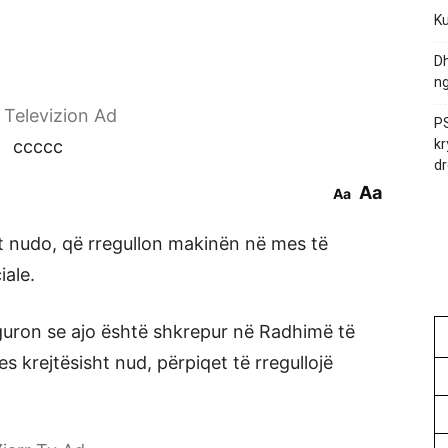
Ku
Dh
ng
r Televizion Ad
PS
ccccc
kr
dr
Aa
Aa
ht nudo, që rregullon makinën në mes të
iale.
iguron se ajo është shkrepur në Radhimë të
es krejtësisht nud, përpiqet të rregullojë