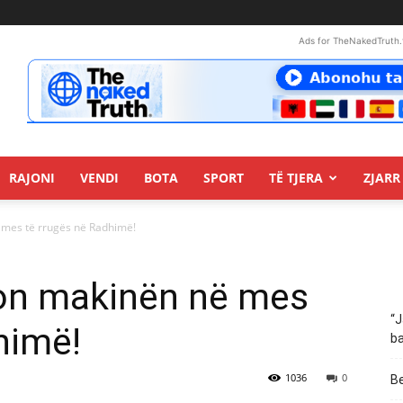
Ads for TheNakedTruth.
RAJONI
VENDI
BOTA
SPORT
TË TJERA
ZJARR 
 mes të rrugës në Radhimë!
lon makinën në mes
“J
himë!
ba
1036
0
Be