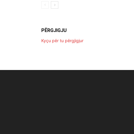
PËRGJIGJU
Kyçu për tu përgjigjur