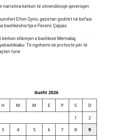
r narrativa kërkon të zëvendësojë qeverisjen
unohet Elton Qyno, gazetari goditet në befasi
a bashkëshortja e Florenc Çapjas
 kërkon shkrirjen e bashkisë Memaliaj,
yebashkiaku: Të ngrihemi në protestë për të
ejtën tonë
Gusht 2026
H
M
M
E
P
S
D
1
2
3
4
5
6
7
8
9