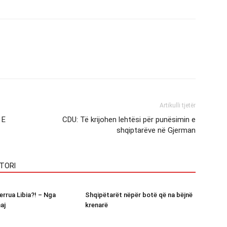
Artikulli tjetër
 E
CDU: Të krijohen lehtësi për punësimin e
shqiptarëve në Gjerman
TORI
errua Libia?! – Nga
Shqipëtarët nëpër botë që na bëjnë
aj
krenarë