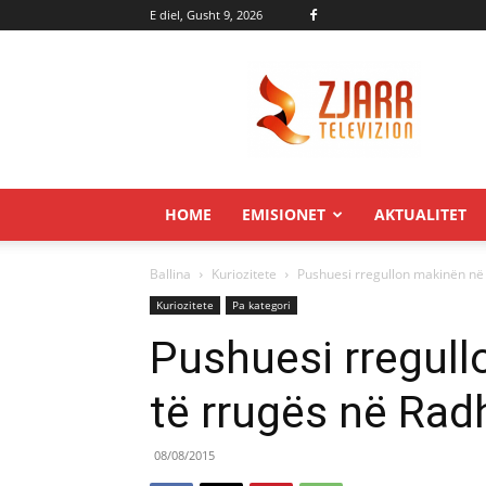
E diel, Gusht 9, 2026
Zjarr.tv
HOME
EMISIONET
AKTUALITET
Ballina
Kuriozitete
Pushuesi rregullon makinën në
Kuriozitete
Pa kategori
Pushuesi rregul
të rrugës në Rad
08/08/2015