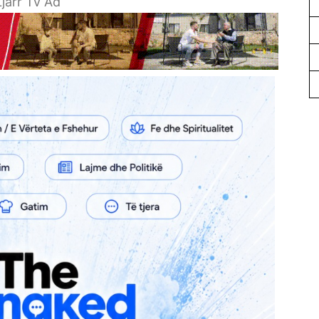
jarr Tv Ad