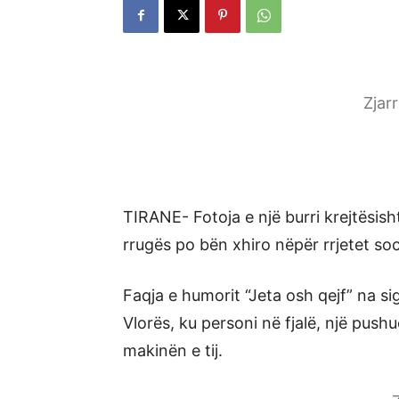
Zjar
TIRANE- Fotoja e një burri krejtësis
rrugës po bën xhiro nëpër rrjetet soc
Faqja e humorit “Jeta osh qejf” na s
Vlorës, ku personi në fjalë, një pushu
makinën e tij.