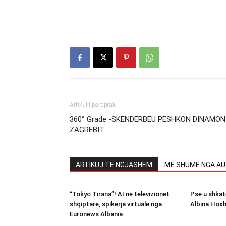
Artikulli paraprak
360° Grade -SKENDERBEU PESHKON DINAMON
ZAGREBIT
ARTIKUJ TË NGJASHËM
MË SHUMË NGA AU
“Tokyo Tirana”! AI në televizionet
Pse u shkat
shqiptare, spikerja virtuale nga
Albina Hoxh
Euronews Albania