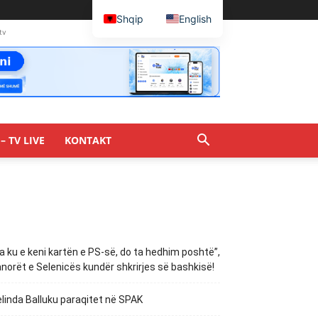
Shqip
English
tv
– TV LIVE
KONTAKT
a ku e keni kartën e PS-së, do ta hedhim poshtë”,
norët e Selenicës kundër shkrirjes së bashkisë!
linda Balluku paraqitet në SPAK