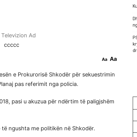
Ku
Dh
ng
r Televizion Ad
PS
ccccc
kr
dr
Aa
Aa
esën e Prokurorisë Shkodër për sekuestrimin
anaj pas referimit nga policia.
2018, pasi u akuzua për ndërtim të paligjshëm
je të ngushta me politikën në Shkodër.