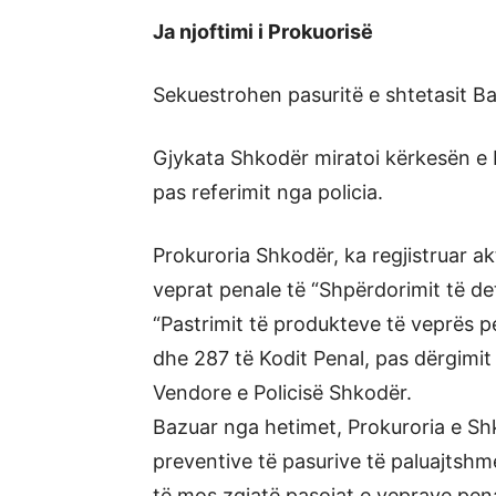
Ja njoftimi i Prokuorisë
Sekuestrohen pasuritë e shtetasit Ba
Gjykata Shkodër miratoi kërkesën e 
pas referimit nga policia.
Prokuroria Shkodër, ka regjistruar a
veprat penale të “Shpërdorimit të de
“Pastrimit të produkteve të veprës p
dhe 287 të Kodit Penal, pas dërgimit
Vendore e Policisë Shkodër.
Bazuar nga hetimet, Prokuroria e Sh
preventive të pasurive të paluajtshme
të mos zgjatë pasojat e veprave penal