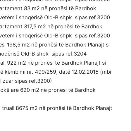
artament 83 m2 në pronësi të Bardhok
i vetëm i shoqërisë Old-B shpk sipas ref.3200
artament 317,5 m2 në pronësi të Bardhok
i vetëm i shoqërisë Old-B shpk sipas ref.3200
i 198,5 m2 në pronësi të Bardhok Planajt si
shoqërisë Old-B shpk sipas ref.3204
ll 922 m2 në pronësi të Bardhok Planajt si
atë këmbimi nr. 499/259, datë 12.02.2015 (mbi
alizuar sipas ref.3200)
tokë arë 620 m2 në pronësi të Bardhok
 truall 8675 m2 në pronësi të Bardhok Planajt