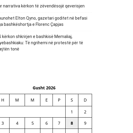
r narrativa kërkon të zëvendësojë qeverisjen
unohet Elton Qyno, gazetari goditet në befasi
a bashkëshortja e Florenc Çapjas
 kërkon shkrirjen e bashkisë Memaliaj,
yebashkiaku: Të ngrihemi në protestë për të
ejtën tonë
Gusht 2026
H
M
M
E
P
S
D
1
2
3
4
5
6
7
8
9