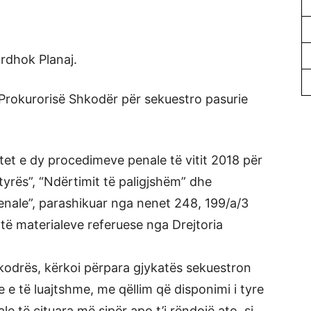
rdhok Planaj.
Prokurorisë Shkodër për sekuestro pasurie
ktet e dy procedimeve penale të vitit 2018 për
tyrës”, “Ndërtimit të paligjshëm” dhe
enale”, parashikuar nga nenet 248, 199/a/3
 të materialeve referuese nga Drejtoria
kodrës, kërkoi përpara gjykatës sekuestron
 e të luajtshme, me qëllim që disponimi i tyre
e të cituara më sipër apo t’i rëndojë ato, si