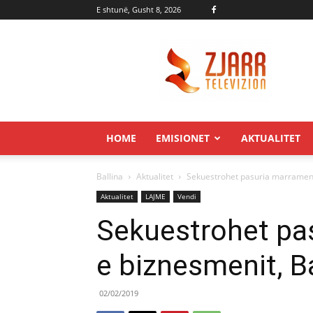
E shtunë, Gusht 8, 2026
Zjarr.tv
HOME
EMISIONET
AKTUALITET
Ballina
Aktualitet
Sekuestrohet pasuria marramend
Aktualitet
LAJME
Vendi
Sekuestrohet pa
e biznesmenit, B
02/02/2019