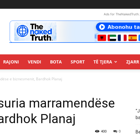
Ads for TheNakedTruth.
RAJONI
VENDI
BOTA
SPORT
TË TJERA
ZJARR 
ëse e biznesmenit, Bardhok Planaj
suria marramendëse
“J
ardhok Planaj
ba
400
0
Be