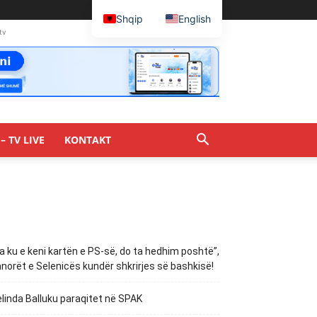
Shqip
English
tv
– TV LIVE
KONTAKT
a ku e keni kartën e PS-së, do ta hedhim poshtë”,
norët e Selenicës kundër shkrirjes së bashkisë!
linda Balluku paraqitet në SPAK