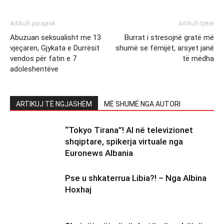
Artikulli paraprak
Artikulli tjetër
Abuzuan seksualisht me 13
Burrat i stresojnë gratë më
vjeçaren, Gjykata e Durrësit
shumë se fëmijët, arsyet janë
vendos për fatin e 7
të mëdha
adoleshentëve
ARTIKUJ TË NGJASHËM
MË SHUMË NGA AUTORI
“Tokyo Tirana”! AI në televizionet
shqiptare, spikerja virtuale nga
Euronews Albania
Pse u shkaterrua Libia?! – Nga Albina
Hoxhaj