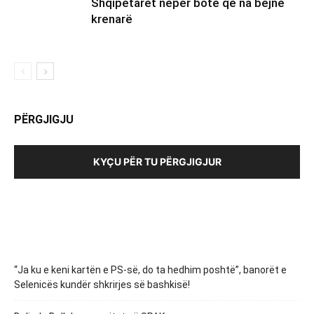
Shqipëtarët nëpër botë që na bëjnë
krenarë
PËRGJIGJU
KYÇU PËR TU PËRGJIGJUR
“Ja ku e keni kartën e PS-së, do ta hedhim poshtë”, banorët e
Selenicës kundër shkrirjes së bashkisë!