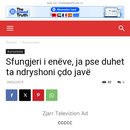
Ads for TheNakedTruth.tv
Ballina
Kuriozitete
Kuriozitete
Sfungjeri i enëve, ja pse duhet
ta ndryshoni çdo javë
04/02/2019
89
0
Zjarr Televizion Ad
ccccc