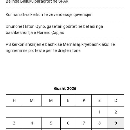
Belinda Balluku paraqitet në SPAK
Kur narrativa kërkon të zëvendësojë qeverisjen
Dhunohet Elton Qyno, gazetari goditet në befasi nga
bashkëshortja e Florenc Çapjas
PS kërkon shkrirjen e bashkisë Memaliaj, kryebashkiaku: Të
ngrihemi në protestë për të drejtën tonë
Gusht 2026
H
M
M
E
P
S
D
1
2
3
4
5
6
7
8
9