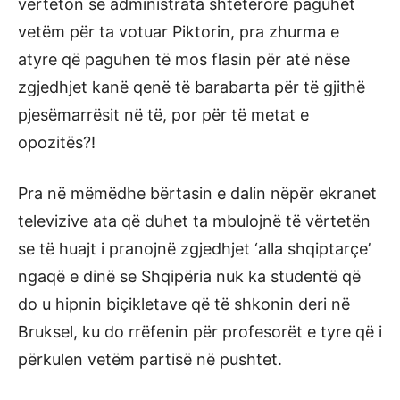
vërteton se administrata shtetërore paguhet
vetëm për ta votuar Piktorin, pra zhurma e
atyre që paguhen të mos flasin për atë nëse
zgjedhjet kanë qenë të barabarta për të gjithë
pjesëmarrësit në të, por për të metat e
opozitës?!
Pra në mëmëdhe bërtasin e dalin nëpër ekranet
televizive ata që duhet ta mbulojnë të vërtetën
se të huajt i pranojnë zgjedhjet ‘alla shqiptarçe’
ngaqë e dinë se Shqipëria nuk ka studentë që
do u hipnin biçikletave që të shkonin deri në
Bruksel, ku do rrëfenin për profesorët e tyre që i
përkulen vetëm partisë në pushtet.