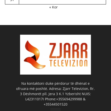
« Kor
Na kontaktoni duke përdorur të dhënat e
ofruara më poshtë. Adresa: Zjarr Televizion, Rr.
3 Dëshmorët pll. Jera 3 K.1 Yzberisht NUIS:
L42311017I Phone:+355694299988 &
+35544501520