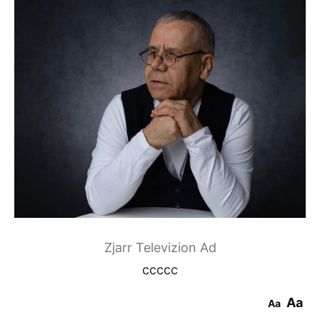
Zjarr Televizion Ad
ccccc
Aa
Aa