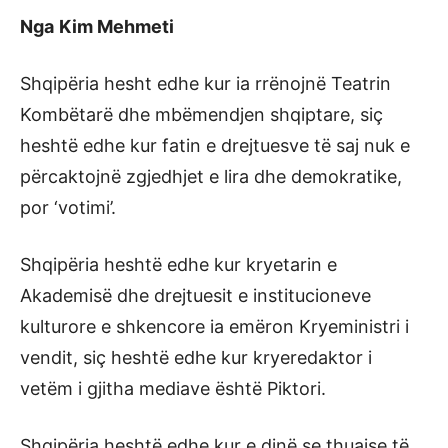
Nga
Kim Mehmeti
Shqipëria hesht edhe kur ia rrënojnë Teatrin
Kombëtarë dhe mbëmendjen shqiptare, siç
heshtë edhe kur fatin e drejtuesve të saj nuk e
përcaktojnë zgjedhjet e lira dhe demokratike,
por ‘votimi’.
Shqipëria heshtë edhe kur kryetarin e
Akademisë dhe drejtuesit e institucioneve
kulturore e shkencore ia emëron Kryeministri i
vendit, siç heshtë edhe kur kryeredaktor i
vetëm i gjitha mediave është Piktori.
Shqipëria heshtë edhe kur e dinë se thuajse të