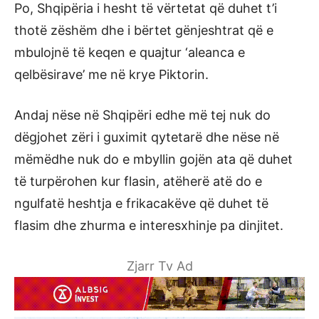
Po, Shqipëria i hesht të vërtetat që duhet t’i
thotë zëshëm dhe i bërtet gënjeshtrat që e
mbulojnë të keqen e quajtur ‘aleanca e
qelbësirave’ me në krye Piktorin.
Andaj nëse në Shqipëri edhe më tej nuk do
dëgjohet zëri i guximit qytetarë dhe nëse në
mëmëdhe nuk do e mbyllin gojën ata që duhet
të turpërohen kur flasin, atëherë atë do e
ngulfatë heshtja e frikacakëve që duhet të
flasim dhe zhurma e interesxhinje pa dinjitet.
Zjarr Tv Ad