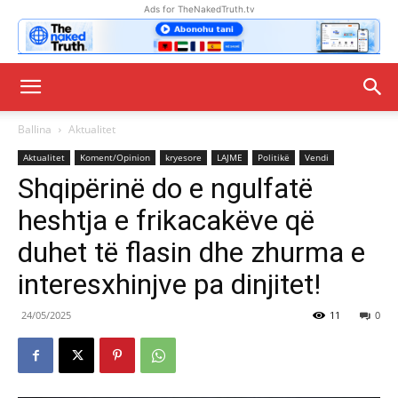
Ads for TheNakedTruth.tv
Ballina
Aktualitet
Aktualitet
Koment/Opinion
kryesore
LAJME
Politikë
Vendi
Shqipërinë do e ngulfatë
heshtja e frikacakëve që
duhet të flasin dhe zhurma e
interesxhinjve pa dinjitet!
24/05/2025
11
0