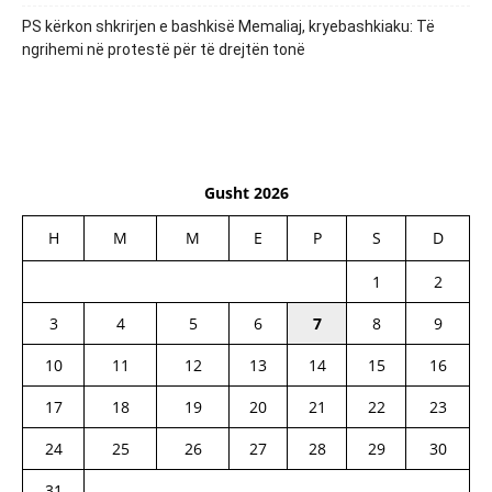
PS kërkon shkrirjen e bashkisë Memaliaj, kryebashkiaku: Të
ngrihemi në protestë për të drejtën tonë
Gusht 2026
H
M
M
E
P
S
D
1
2
3
4
5
6
7
8
9
10
11
12
13
14
15
16
17
18
19
20
21
22
23
24
25
26
27
28
29
30
31