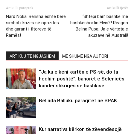
Artikulli paraprak
Artikulli tjetër
Nard Noka: Berisha është bërë
‘Shtëpi bari’ bashkë me
simbol i krizës së opozitës
bashkëshortin Elvis?! Reagon
dhe garant i fitoreve të
Belina Pupa: Ja e vërteta e
Ramës!
akuzave në Australi!
ARTIKUJ TË NGJASHËM
MË SHUMË NGA AUTORI
“Ja ku e keni kartën e PS-së, do ta
hedhim poshtë”, banorët e Selenicës
kundër shkrirjes së bashkisë!
Belinda Balluku paraqitet në SPAK
Kur narrativa kërkon të zëvendësojë