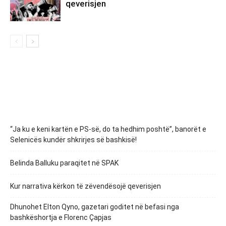
qeverisjen
“Ja ku e keni kartën e PS-së, do ta hedhim poshtë”, banorët e
Selenicës kundër shkrirjes së bashkisë!
Belinda Balluku paraqitet në SPAK
Kur narrativa kërkon të zëvendësojë qeverisjen
Dhunohet Elton Qyno, gazetari goditet në befasi nga
bashkëshortja e Florenc Çapjas