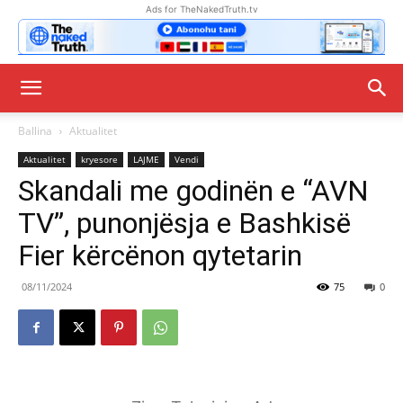
Ads for TheNakedTruth.tv
Ballina
Aktualitet
Aktualitet
kryesore
LAJME
Vendi
Skandali me godinën e “AVN
TV”, punonjësja e Bashkisë
Fier kërcënon qytetarin
08/11/2024
75
0