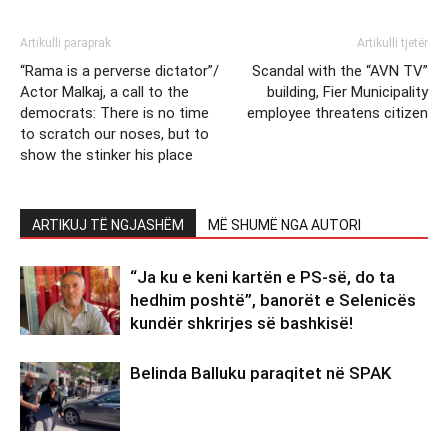
Artikulli paraprak
Artikulli tjetër
“Rama is a perverse dictator”/
Scandal with the “AVN TV”
Actor Malkaj, a call to the
building, Fier Municipality
democrats: There is no time
employee threatens citizen
to scratch our noses, but to
show the stinker his place
ARTIKUJ TË NGJASHËM
MË SHUMË NGA AUTORI
“Ja ku e keni kartën e PS-së, do ta
hedhim poshtë”, banorët e Selenicës
kundër shkrirjes së bashkisë!
Belinda Balluku paraqitet në SPAK