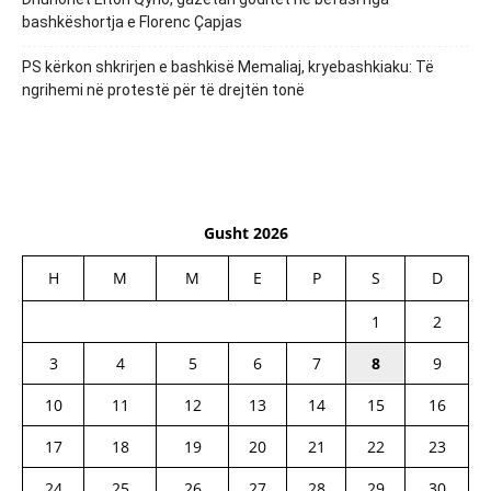
bashkëshortja e Florenc Çapjas
PS kërkon shkrirjen e bashkisë Memaliaj, kryebashkiaku: Të
ngrihemi në protestë për të drejtën tonë
Gusht 2026
H
M
M
E
P
S
D
1
2
3
4
5
6
7
8
9
10
11
12
13
14
15
16
17
18
19
20
21
22
23
24
25
26
27
28
29
30