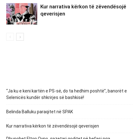
Kur narrativa kërkon të zëvendësojë
qeverisjen
“Ja ku e keni kartën e PS-së, do ta hedhim poshtë”, banorët e
Selenicës kundër shkrirjes së bashkisë!
Belinda Balluku paraqitet në SPAK
Kur narrativa kërkon të zëvendësojë qeverisjen
Dhunohet Elton Qyno, gazetari goditet në befasi nga