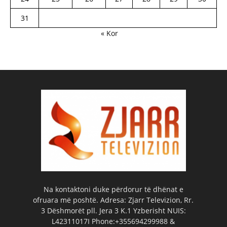
31
« Kor
Na kontaktoni duke përdorur të dhënat e
ofruara më poshtë. Adresa: Zjarr Televizion, Rr.
3 Dëshmorët pll. Jera 3 K.1 Yzberisht NUIS:
L42311017I Phone:+355694299988 &