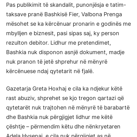
Pas publikimit të skandalit, punonjësja e tatim-
taksave pranë Bashkisë Fier, Valbona Prenga
mësohet se ka kërcënuar pronarin e godinës me
mbylljen e biznesit, pasi sipas saj, ky person
rezulton debitor. Lidhur me pretendimet,
Bashkia nuk disponon asnjë dokument, madje
nuk pranon të jetë shprehur në mënyrë
kërcënuese ndaj qytetarit në fjalë.
Gazetarja Greta Hoxhaj e cila ka ndjekur këtë
rast abuziv, shprehet se kjo tregon qartazi që
qytetarët nuk trajtohen në mënyrë të barabartë
dhe Bashkia nuk përgjigjet lidhur me këtë
çështje – përmendim këtu dhe nënkryetaren
Adela Hysenaj, e cila nuk përgjigjet as në