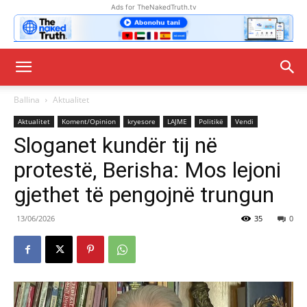
Ads for TheNakedTruth.tv
Ballina
Aktualitet
Aktualitet
Koment/Opinion
kryesore
LAJME
Politikë
Vendi
Sloganet kundër tij në
protestë, Berisha: Mos lejoni
gjethet të pengojnë trungun
13/06/2026
35
0