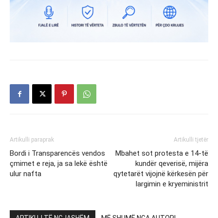
Artikulli paraprak
Artikulli tjetër
Bordi i Transparencës vendos
Mbahet sot protesta e 14-të
çmimet e reja, ja sa lekë është
kundër qeverisë, mijëra
ulur nafta
qytetarët vijojnë kërkesën për
largimin e kryeministrit