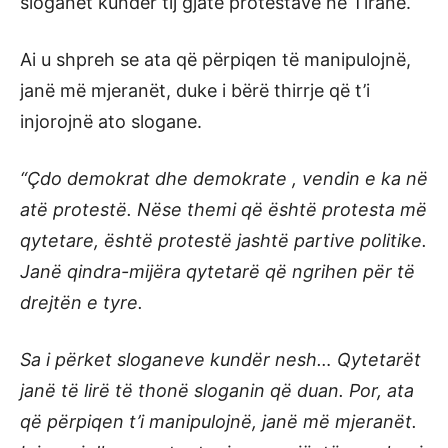
sloganet kundër tij gjatë protestave në Tiranë.
Ai u shpreh se ata që përpiqen të manipulojnë,
janë më mjeranët, duke i bërë thirrje që t’i
injorojnë ato slogane.
“Çdo demokrat dhe demokrate , vendin e ka në
atë protestë. Nëse themi që është protesta më
qytetare, është protestë jashtë partive politike.
Janë qindra-mijëra qytetarë që ngrihen për të
drejtën e tyre.
Sa i përket sloganeve kundër nesh… Qytetarët
janë të lirë të thonë sloganin që duan. Por, ata
që përpiqen t’i manipulojnë, janë më mjeranët.