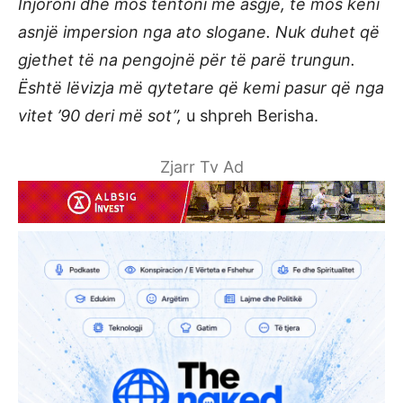
Injoroni dhe mos tentoni me asgjë, të mos keni
asnjë impersion nga ato slogane. Nuk duhet që
gjethet të na pengojnë për të parë trungun.
Është lëvizja më qytetare që kemi pasur që nga
vitet ’90 deri më sot”,
u shpreh Berisha.
Zjarr Tv Ad