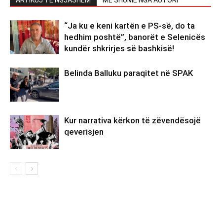
ARTIKUJ TË NGJASHËM
MË SHUMË NGA AUTORI
“Ja ku e keni kartën e PS-së, do ta
hedhim poshtë”, banorët e Selenicës
kundër shkrirjes së bashkisë!
Belinda Balluku paraqitet në SPAK
Kur narrativa kërkon të zëvendësojë
qeverisjen