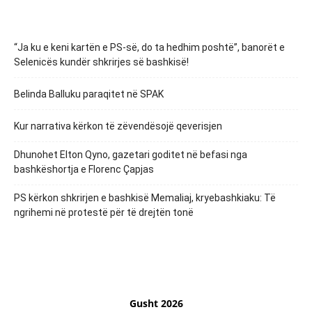
“Ja ku e keni kartën e PS-së, do ta hedhim poshtë”, banorët e
Selenicës kundër shkrirjes së bashkisë!
Belinda Balluku paraqitet në SPAK
Kur narrativa kërkon të zëvendësojë qeverisjen
Dhunohet Elton Qyno, gazetari goditet në befasi nga
bashkëshortja e Florenc Çapjas
PS kërkon shkrirjen e bashkisë Memaliaj, kryebashkiaku: Të
ngrihemi në protestë për të drejtën tonë
Gusht 2026