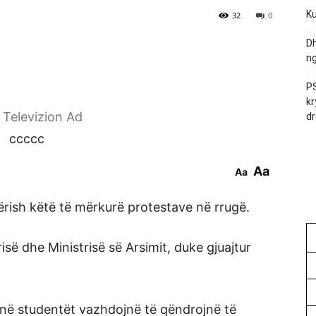
Ku
32
0
Dh
ng
PS
kr
r Televizion Ad
dr
ccccc
Aa
Aa
sërish këtë të mërkurë protestave në rrugë.
së dhe Ministrisë së Arsimit, duke gjuajtur
anë studentët vazhdojnë të qëndrojnë të