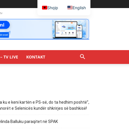
Shqip
English
tv
– TV LIVE
KONTAKT
a ku e keni kartën e PS-së, do ta hedhim poshtë”,
norët e Selenicës kundër shkrirjes së bashkisë!
linda Balluku paraqitet në SPAK