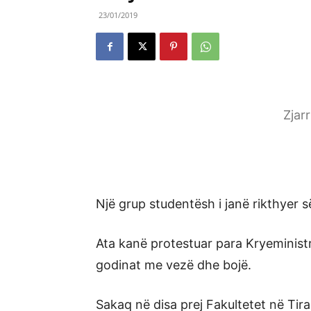
23/01/2019
Zjar
Një grup studentësh i janë rikthyer 
Ata kanë protestuar para Kryeministri
godinat me vezë dhe bojë.
Sakaq në disa prej Fakultetet në Tir