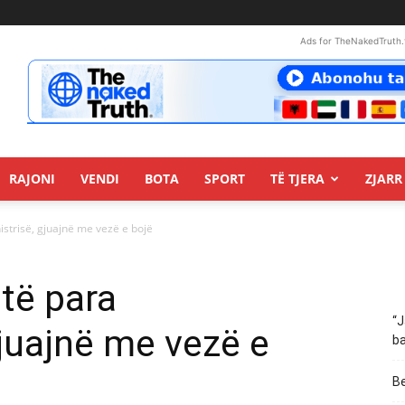
Ads for TheNakedTruth.
RAJONI
VENDI
BOTA
SPORT
TË TJERA
ZJARR 
strisë, gjuajnë me vezë e bojë
të para
“J
gjuajnë me vezë e
ba
Be