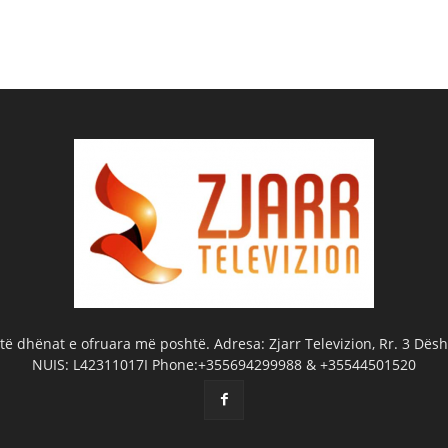
ë dhënat e ofruara më poshtë. Adresa: Zjarr Televizion, Rr. 3 Dëshm
NUIS: L42311017I Phone:+355694299988 & +35544501520