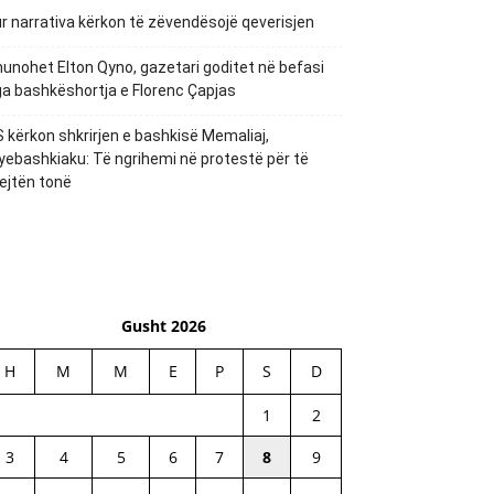
r narrativa kërkon të zëvendësojë qeverisjen
unohet Elton Qyno, gazetari goditet në befasi
a bashkëshortja e Florenc Çapjas
 kërkon shkrirjen e bashkisë Memaliaj,
yebashkiaku: Të ngrihemi në protestë për të
ejtën tonë
Gusht 2026
H
M
M
E
P
S
D
1
2
3
4
5
6
7
8
9