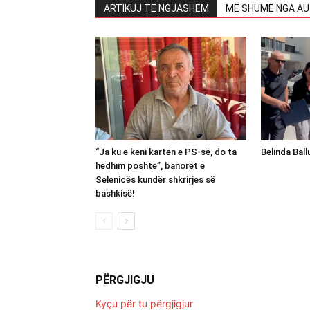
ARTIKUJ TË NGJASHËM
MË SHUMË NGA AU
“Ja ku e keni kartën e PS-së, do ta
Belinda Bal
hedhim poshtë”, banorët e
Selenicës kundër shkrirjes së
bashkisë!
PËRGJIGJU
Kyçu për tu përgjigjur