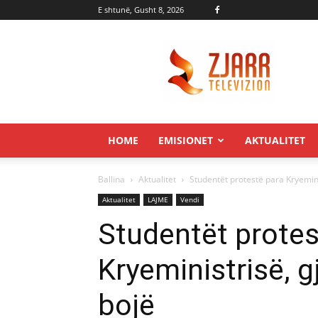
E shtunë, Gusht 8, 2026
Zjarr.tv
HOME
EMISIONET
AKTUALITET
Ballina
Aktualitet
Studentët protestë para Kryemini
Aktualitet
LAJME
Vendi
Studentët protes
Kryeministrisë, 
bojë