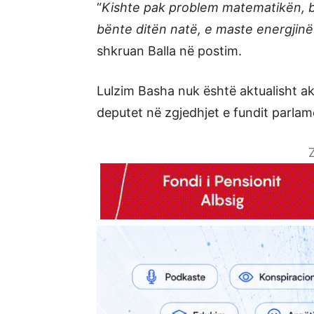
“
Kishte pak problem matematikën, b
bënte ditën natë, e maste energjinë
shkruan Balla në postim.
Lulzim Basha nuk është aktualisht akti
deputet në zgjedhjet e fundit parlam
Z