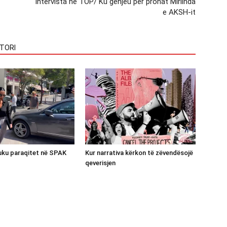
Intervista në TOP/ Ku gënjeu për pronat Mirlinda
e AKSH-it
TORI
luku paraqitet në SPAK
Kur narrativa kërkon të zëvendësojë
qeverisjen