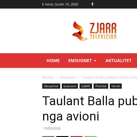
E hënë, Gusht 10, 2026
Zjarr.tv
HOME
EMISIONET
AKTUALITET
Ballina
Aktualitet
Taulant Balla publikon foton e B
Aktualitet
kryesore
LAJME
Politikë
Vendi
Taulant Balla pu
nga avioni
15/05/2026