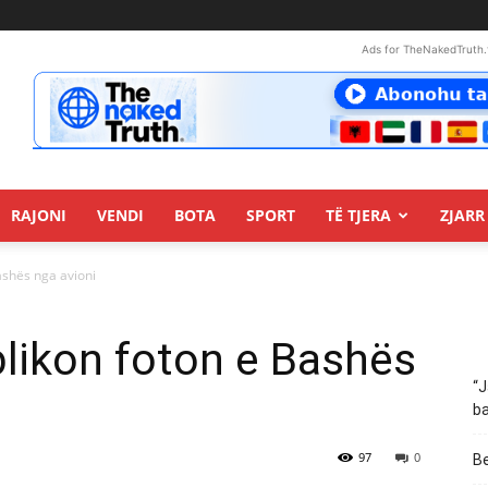
Ads for TheNakedTruth.
RAJONI
VENDI
BOTA
SPORT
TË TJERA
ZJARR 
ashës nga avioni
blikon foton e Bashës
“J
ba
97
0
Be