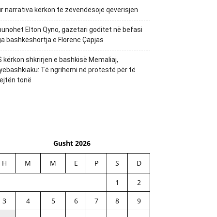
r narrativa kërkon të zëvendësojë qeverisjen
unohet Elton Qyno, gazetari goditet në befasi
a bashkëshortja e Florenc Çapjas
 kërkon shkrirjen e bashkisë Memaliaj,
yebashkiaku: Të ngrihemi në protestë për të
ejtën tonë
Gusht 2026
H
M
M
E
P
S
D
1
2
3
4
5
6
7
8
9