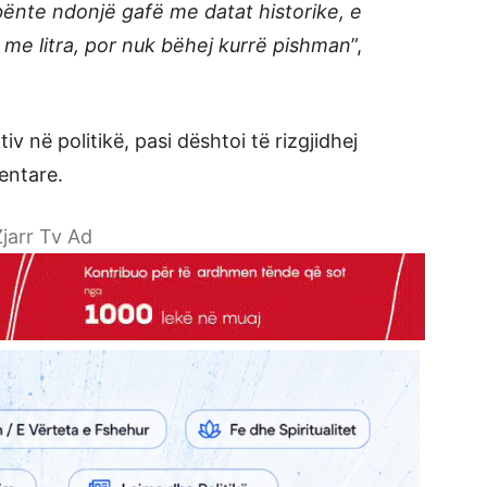
ënte ndonjë gafë me datat historike, e
 me litra, por nuk bëhej kurrë pishman
”,
v në politikë, pasi dështoi të rizgjidhej
entare.
jarr Tv Ad