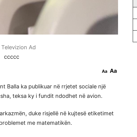
r Televizion Ad
ccccc
Aa
Aa
t Balla ka publikuar në rrjetet sociale një
sha, teksa ky i fundit ndodhet në avion.
sarkazmën, duke risjellë në kujtesë etiketimet
e problemet me matematikën.