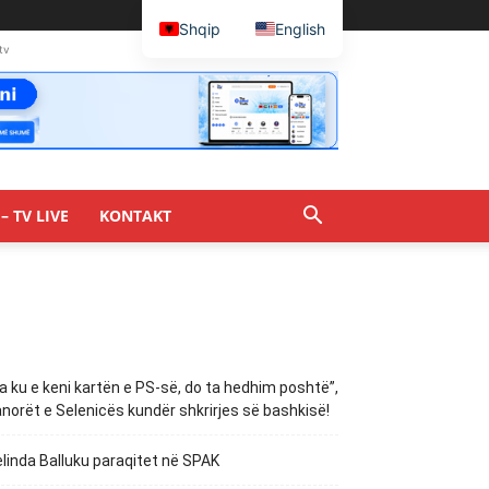
Shqip
English
tv
– TV LIVE
KONTAKT
a ku e keni kartën e PS-së, do ta hedhim poshtë”,
norët e Selenicës kundër shkrirjes së bashkisë!
linda Balluku paraqitet në SPAK