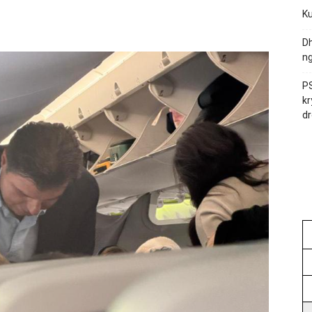
Ku
Dh
ng
PS
kr
dr