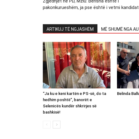
Zgjedhjet në PD, Mziu: Berisha është i
pakonkurueshëm, ja pse është i vetmi kandidat
ARTIKUJ TË NGJASHËM
MË SHUMË NGA AU
“Ja ku e keni kartën e PS-së, do ta
Belinda Bal
hedhim poshtë”, banorët e
Selenicës kundër shkrirjes së
bashkisë!