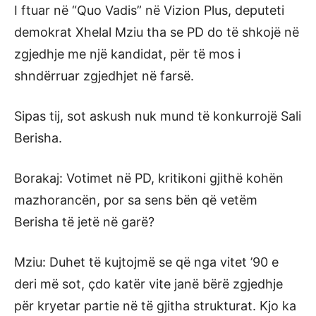
I ftuar në “Quo Vadis” në Vizion Plus, deputeti
demokrat Xhelal Mziu tha se PD do të shkojë në
zgjedhje me një kandidat, për të mos i
shndërruar zgjedhjet në farsë.
Sipas tij, sot askush nuk mund të konkurrojë Sali
Berisha.
Borakaj: Votimet në PD, kritikoni gjithë kohën
mazhorancën, por sa sens bën që vetëm
Berisha të jetë në garë?
Mziu: Duhet të kujtojmë se që nga vitet ’90 e
deri më sot, çdo katër vite janë bërë zgjedhje
për kryetar partie në të gjitha strukturat. Kjo ka