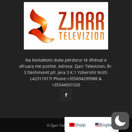
Na kontaktoni duke përdorur të dhënat e
ofruara më poshtë. Adresa: Zjarr Televizion, Rr.
3 Dëshmorët pll. Jera 3 K.1 Yzberisht NUIS:
L42311017I Phone:+355694299988 &
+35544501520
Shqip
English
© Zjarr Televizion 2026