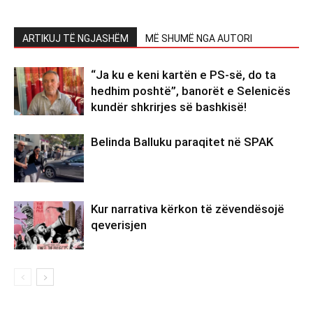
ARTIKUJ TË NGJASHËM
MË SHUMË NGA AUTORI
“Ja ku e keni kartën e PS-së, do ta
hedhim poshtë”, banorët e Selenicës
kundër shkrirjes së bashkisë!
Belinda Balluku paraqitet në SPAK
Kur narrativa kërkon të zëvendësojë
qeverisjen