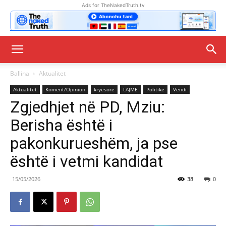
Ads for TheNakedTruth.tv
Ballina
Aktualitet
Aktualitet
Koment/Opinion
kryesore
LAJME
Politikë
Vendi
Zgjedhjet në PD, Mziu:
Berisha është i
pakonkurueshëm, ja pse
është i vetmi kandidat
15/05/2026
38
0