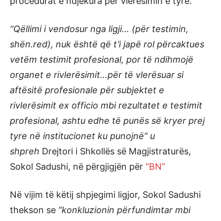
procedurat e ndjekura për vlerësimin e tyre.
“Qëllimi i vendosur nga ligji… (për testimin,
shën.red), nuk është që t’i japë rol përcaktues
vetëm testimit profesional, por të ndihmojë
organet e rivlerësimit…për të vlerësuar si
aftësitë profesionale për subjektet e
rivlerësimit ex officio mbi rezultatet e testimit
profesional, ashtu edhe të punës së kryer prej
tyre në institucionet ku punojnë” u
shpreh
Drejtori i Shkollës së Magjistraturës,
Sokol Sadushi, në përgjigjën për
“BN”
Në vijim të këtij shpjegimi ligjor, Sokol Sadushi
thekson se
“konkluzionin përfundimtar mbi