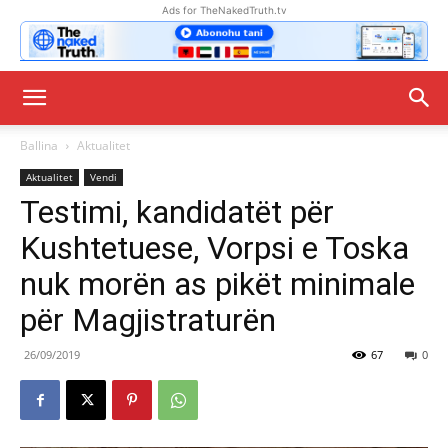
Ads for TheNakedTruth.tv
Ballina
Aktualitet
Aktualitet
Vendi
Testimi, kandidatët për
Kushtetuese, Vorpsi e Toska
nuk morën as pikët minimale
për Magjistraturën
26/09/2019
67
0