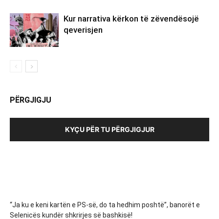
Kur narrativa kërkon të zëvendësojë
qeverisjen
PËRGJIGJU
KYÇU PËR TU PËRGJIGJUR
“Ja ku e keni kartën e PS-së, do ta hedhim poshtë”, banorët e
Selenicës kundër shkrirjes së bashkisë!