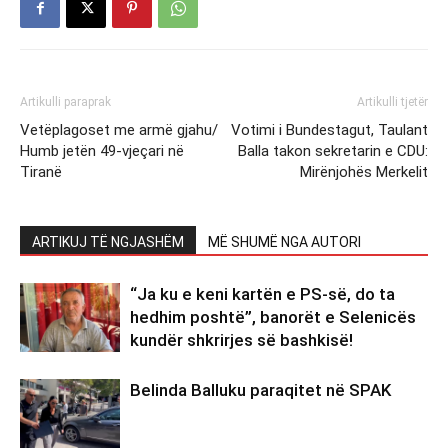
Artikulli paraprak
Artikulli tjetër
Vetëplagoset me armë gjahu/
Votimi i Bundestagut, Taulant
Humb jetën 49-vjeçari në
Balla takon sekretarin e CDU:
Tiranë
Mirënjohës Merkelit
ARTIKUJ TË NGJASHËM
MË SHUMË NGA AUTORI
“Ja ku e keni kartën e PS-së, do ta
hedhim poshtë”, banorët e Selenicës
kundër shkrirjes së bashkisë!
Belinda Balluku paraqitet në SPAK