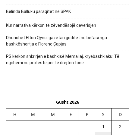
Belinda Balluku paraqitet në SPAK
Kur narrativa kërkon të zëvendësojë qeverisjen
Dhunohet Elton Qyno, gazetari goditet në befasi nga
bashkëshortja e Florenc Çapjas
PS kërkon shkrirjen e bashkisë Memaliaj, kryebashkiaku: Të
ngrihemi në protestë për të drejtën tonë
Gusht 2026
H
M
M
E
P
S
D
1
2