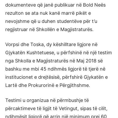
dokumenteve që janë publikuar në Bold Neës
rezulton se ata nuk kanë marrë pikët e
nevojshme që u duhen studentëve për t’u
regjistruar në Shkollën e Magjistraturës.
Vorpsi dhe Toska, dy këshilltare ligjore në
Gjykatën Kushtetuese, u përfshinë në një testim
nga Shkolla e Magjistraturës në Maj 2018 së
bashku me mbi 45 ndihmës ligjorë të tjerë në
institucionet e drejtësisë, përfshirë Gjykatën e
Lartë dhe Prokurorinë e Përgjithshme.
Testimi u organizua në përmbushje të
përcaktimeve të ligjit të Vetingut, sipas të cilit,
ndihmësit ligjorë që arrin një minimum prej 60