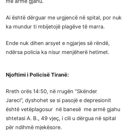
me armë gjahu.
Ai është dërguar me urgjencë në spital, por nuk
ka mundur ti mbijetojë plagëve të marra.
Ende nuk dihen arsyet e ngjarjes së rëndë,
ndërsa policia ka nisur menjëherë hetimet.
Njoftimi i Policisë Tiranë:
Rreth orës 14:50, në rrugën “Skënder
Jareci”, dyshohet se si pasojë e depresionit
është vetëplagosur në banesë me armë gjahu
shtetasi A. B., 49 vjeç, i cili u dërgua në spital
për ndihmë mjekësore.