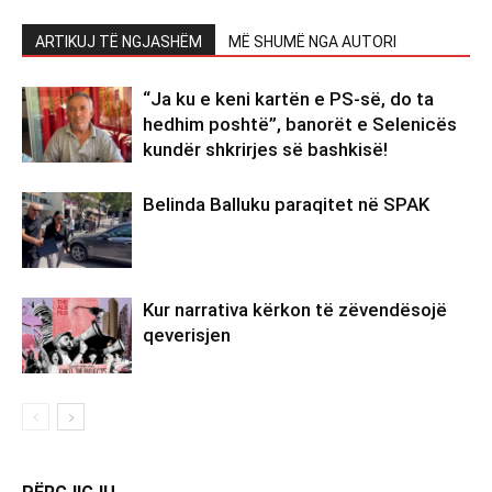
ARTIKUJ TË NGJASHËM
MË SHUMË NGA AUTORI
“Ja ku e keni kartën e PS-së, do ta
hedhim poshtë”, banorët e Selenicës
kundër shkrirjes së bashkisë!
Belinda Balluku paraqitet në SPAK
Kur narrativa kërkon të zëvendësojë
qeverisjen