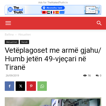
Ads for TheNakedTruth.tv
Ballina
Aktualitet
Aktualitet
Vendi
Vetëplagoset me armë gjahu/
Humb jetën 49-vjeçari në
Tiranë
26/09/2019
16
0