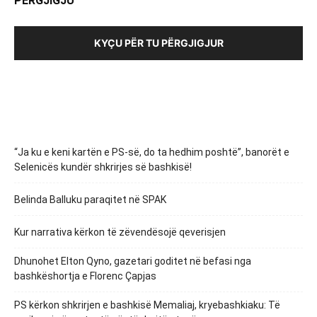
PËRGJIGJU
KYÇU PËR TU PËRGJIGJUR
“Ja ku e keni kartën e PS-së, do ta hedhim poshtë”, banorët e
Selenicës kundër shkrirjes së bashkisë!
Belinda Balluku paraqitet në SPAK
Kur narrativa kërkon të zëvendësojë qeverisjen
Dhunohet Elton Qyno, gazetari goditet në befasi nga
bashkëshortja e Florenc Çapjas
PS kërkon shkrirjen e bashkisë Memaliaj, kryebashkiaku: Të