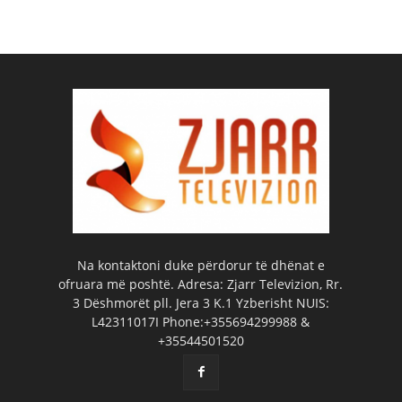
Na kontaktoni duke përdorur të dhënat e
ofruara më poshtë. Adresa: Zjarr Televizion, Rr.
3 Dëshmorët pll. Jera 3 K.1 Yzberisht NUIS:
L42311017I Phone:+355694299988 &
+35544501520