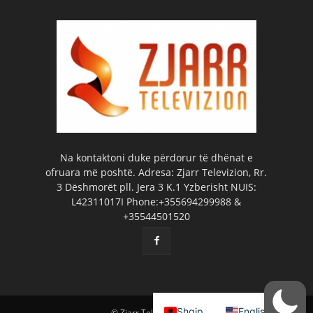
Na kontaktoni duke përdorur të dhënat e
ofruara më poshtë. Adresa: Zjarr Televizion, Rr.
3 Dëshmorët pll. Jera 3 K.1 Yzberisht NUIS:
L42311017I Phone:+355694299988 &
+35544501520
Shqip
English
© Zjarr Televizion 2026