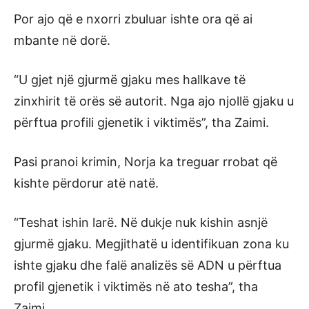
Por ajo që e nxorri zbuluar ishte ora që ai
mbante në dorë.
“U gjet një gjurmë gjaku mes hallkave të
zinxhirit të orës së autorit. Nga ajo njollë gjaku u
përftua profili gjenetik i viktimës”, tha Zaimi.
Pasi pranoi krimin, Norja ka treguar rrobat që
kishte përdorur atë natë.
“Teshat ishin larë. Në dukje nuk kishin asnjë
gjurmë gjaku. Megjithatë u identifikuan zona ku
ishte gjaku dhe falë analizës së ADN u përftua
profil gjenetik i viktimës në ato tesha”, tha
Zaimi.