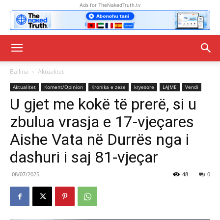
Ads for TheNakedTruth.tv
Ballina
Aktualitet
Aktualitet
Koment/Opinion
Kronika e zeze
kryesore
LAJME
Vendi
U gjet me kokë të prerë, si u
zbulua vrasja e 17-vjeçares
Aishe Vata në Durrës nga i
dashuri i saj 81-vjeçar
08/07/2025
48
0