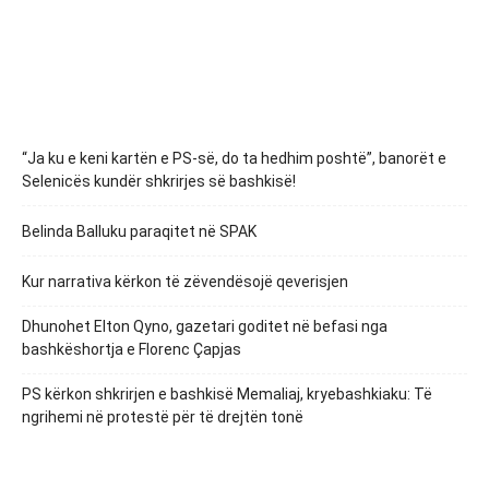
“Ja ku e keni kartën e PS-së, do ta hedhim poshtë”, banorët e
Selenicës kundër shkrirjes së bashkisë!
Belinda Balluku paraqitet në SPAK
Kur narrativa kërkon të zëvendësojë qeverisjen
Dhunohet Elton Qyno, gazetari goditet në befasi nga
bashkëshortja e Florenc Çapjas
PS kërkon shkrirjen e bashkisë Memaliaj, kryebashkiaku: Të
ngrihemi në protestë për të drejtën tonë