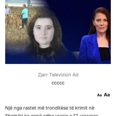
Zjarr Televizion Ad
ccccc
Aa
Aa
Një nga rastet më tronditëse të krimit në
Shqipëri ka qenë edhe vrasja e 17-vjeçares