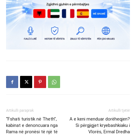
Artikulli paraprak
Artikulli tjetër
“Fshati turistik në Theth”,
A e keni menduar dorëheqjen?
kabinat e denoncuara nga
Si përgjigjet kryebashkiaku i
Rama në pronësi të një të
Vlorës, Ermal Dredha