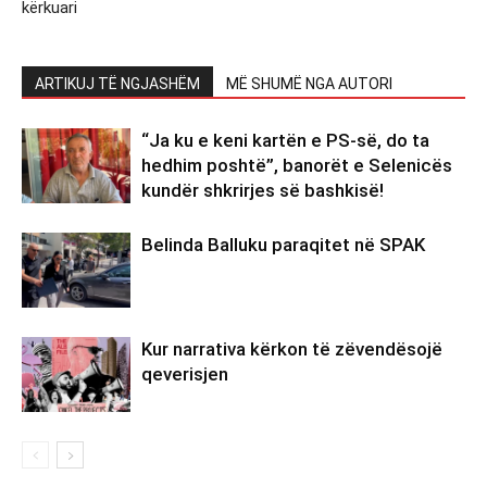
kërkuari
ARTIKUJ TË NGJASHËM
MË SHUMË NGA AUTORI
“Ja ku e keni kartën e PS-së, do ta
hedhim poshtë”, banorët e Selenicës
kundër shkrirjes së bashkisë!
Belinda Balluku paraqitet në SPAK
Kur narrativa kërkon të zëvendësojë
qeverisjen