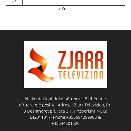
« Kor
Na kontaktoni duke përdorur të dhënat e
ofruara më poshtë. Adresa: Zjarr Televizion, Rr.
3 Dëshmorët pll. Jera 3 K.1 Yzberisht NUIS:
L42311017I Phone:+355694299988 &
+35544501520