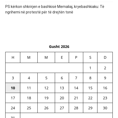
PS kërkon shkrirjen e bashkisë Memaliaj, kryebashkiaku: Të
ngrihemi në protestë për të drejtën tonë
Gusht 2026
H
M
M
E
P
S
D
1
2
3
4
5
6
7
8
9
10
11
12
13
14
15
16
17
18
19
20
21
22
23
24
25
26
27
28
29
30
31