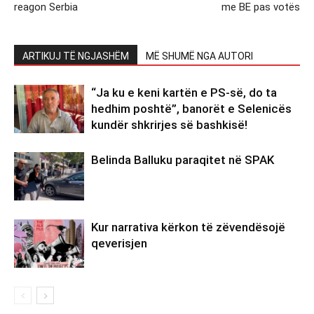
reagon Serbia
me BE pas votës
ARTIKUJ TË NGJASHËM
MË SHUMË NGA AUTORI
“Ja ku e keni kartën e PS-së, do ta
hedhim poshtë”, banorët e Selenicës
kundër shkrirjes së bashkisë!
Belinda Balluku paraqitet në SPAK
Kur narrativa kërkon të zëvendësojë
qeverisjen