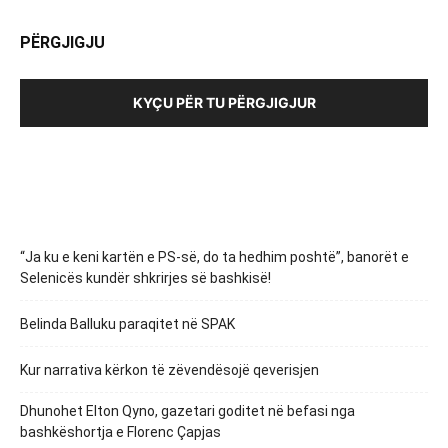
PËRGJIGJU
KYÇU PËR TU PËRGJIGJUR
“Ja ku e keni kartën e PS-së, do ta hedhim poshtë”, banorët e
Selenicës kundër shkrirjes së bashkisë!
Belinda Balluku paraqitet në SPAK
Kur narrativa kërkon të zëvendësojë qeverisjen
Dhunohet Elton Qyno, gazetari goditet në befasi nga
bashkëshortja e Florenc Çapjas