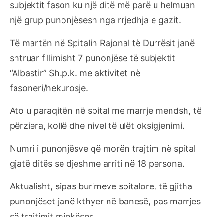
subjektit fason ku një ditë më parë u helmuan
një grup punonjësesh nga rrjedhja e gazit.
Të martën në Spitalin Rajonal të Durrësit janë
shtruar fillimisht 7 punonjëse të subjektit
“Albastir” Sh.p.k. me aktivitet në
fasoneri/hekurosje.
Ato u paraqitën në spital me marrje mendsh, të
përziera, kollë dhe nivel të ulët oksigjenimi.
Numri i punonjësve që morën trajtim në spital
gjatë ditës se djeshme arriti në 18 persona.
Aktualisht, sipas burimeve spitalore, të gjitha
punonjëset janë kthyer në banesë, pas marrjes
së trajtimit mjekësor.