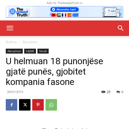
Ads for TheNakedTruth.tv
Ballina
Aktualitet
Aktualitet
LAJME
Vendi
U helmuan 18 punonjëse
gjatë punës, gjobitet
kompania fasone
30/01/2019
23
0