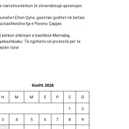
r narrativa kërkon të zëvendësojë qeverisjen
unohet Elton Qyno, gazetari goditet në befasi
a bashkëshortja e Florenc Çapjas
 kërkon shkrirjen e bashkisë Memaliaj,
yebashkiaku: Të ngrihemi në protestë për të
ejtën tonë
Gusht 2026
H
M
M
E
P
S
D
1
2
3
4
5
6
7
8
9