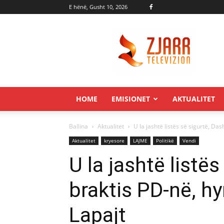
E hënë, Gusht 10, 2026
Zjarr.tv
HOME
EMISIONET
AKTUALITET
Ballina
Aktualitet
U la jashtë listës së sigurtë, Das
Aktualitet
kryesore
LAJME
Politikë
Vendi
U la jashtë listë
braktis PD-në, hyn
Lapajt