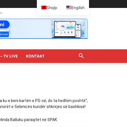
Shqip
English
tv
– TV LIVE
KONTAKT
a ku e keni kartën e PS-së, do ta hedhim poshtë”,
norët e Selenicës kundër shkrirjes së bashkisë!
linda Balluku paraqitet në SPAK