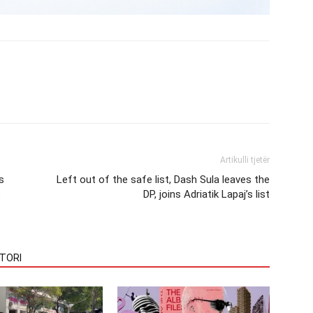
Artikulli tjetër
s
Left out of the safe list, Dash Sula leaves the
e
DP, joins Adriatik Lapaj’s list
TORI