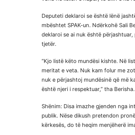
Deputeti deklaroi se është lënë jashtë
mbështet SPAK-un. Ndërkohë Sali Beri
deklaroi se ai nuk është përjashtuar,
tjetër.
“Kjo listë këto mundësi kishte. Në lis
meritat e veta. Nuk kam folur me zo
nuk e përjashtoj mundësinë që më ka
është njeri i respektuar,” tha Berisha.
Shënim: Disa imazhe gjenden nga int
publik. Nëse dikush pretendon pronës
kërkesës, do të heqim menjëherë im