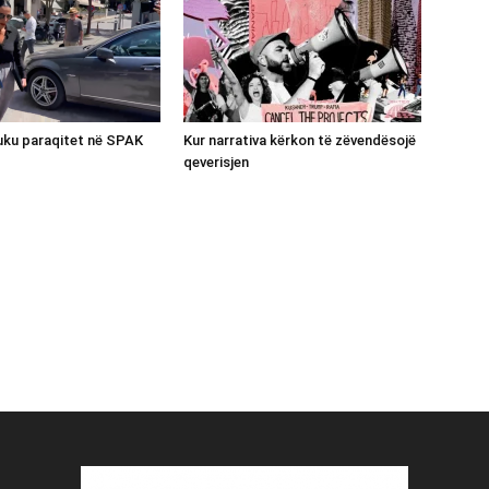
luku paraqitet në SPAK
Kur narrativa kërkon të zëvendësojë
qeverisjen