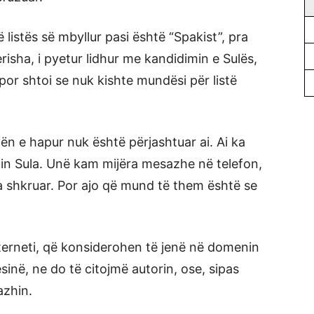
 listës së mbyllur pasi është “Spakist”, pra
sha, i pyetur lidhur me kandidimin e Sulës,
 por shtoi se nuk kishte mundësi për listë
tën e hapur nuk është përjashtuar ai. Ai ka
tin Sula. Unë kam mijëra mesazhe në telefon,
 shkruar. Por ajo që mund të them është se
erneti, që konsiderohen të jenë në domenin
inë, ne do të citojmë autorin, ose, sipas
azhin.