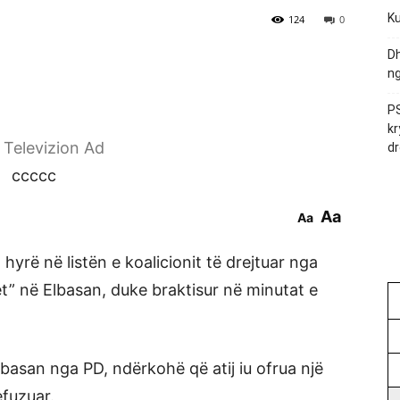
Ku
124
0
Dh
ng
PS
kr
r Televizion Ad
dr
ccccc
Aa
Aa
yrë në listën e koalicionit të drejtuar nga
t” në Elbasan, duke braktisur në minutat e
Elbasan nga PD, ndërkohë që atij iu ofrua një
efuzuar.