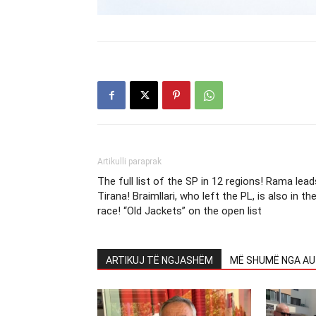
Artikulli paraprak
The full list of the SP in 12 regions! Rama lead
Tirana! Braimllari, who left the PL, is also in th
race! “Old Jackets” on the open list
ARTIKUJ TË NGJASHËM
MË SHUMË NGA AU