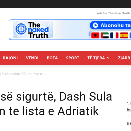
Ads for TheNakedTruth.
RAJONI
VENDI
BOTA
SPORT
TË TJERA
ZJARR 
h Sula braktis PD-në, hyn te...
s së sigurtë, Dash Sula
“J
 te lista e Adriatik
ba
Be