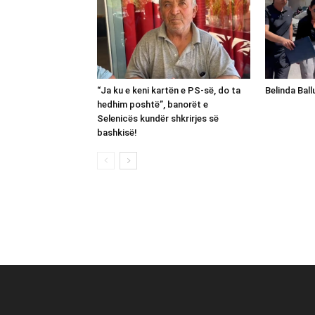
“Ja ku e keni kartën e PS-së, do ta
Belinda Bal
hedhim poshtë”, banorët e
Selenicës kundër shkrirjes së
bashkisë!