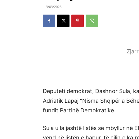
13/03/2025
Zjar
Deputeti demokrat, Dashnor Sula, ka h
Adriatik Lapaj “Nisma Shqipëria Bëhe
fundit Partinë Demokratike.
Sula u la jashtë listës së mbyllur në 
vend në listën e hapur, të cilin e ka r