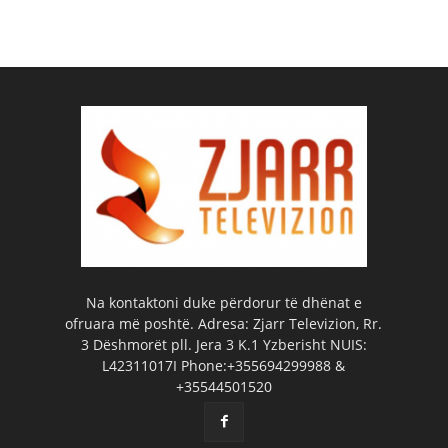
Na kontaktoni duke përdorur të dhënat e
ofruara më poshtë. Adresa: Zjarr Televizion, Rr.
3 Dëshmorët pll. Jera 3 K.1 Yzberisht NUIS:
L42311017I Phone:+355694299988 &
+35544501520