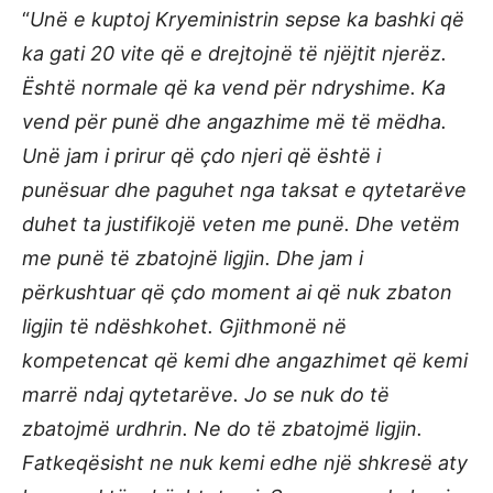
“
Unë e kuptoj Kryeministrin sepse ka bashki që
ka gati 20 vite që e drejtojnë të njëjtit njerëz.
Është normale që ka vend për ndryshime. Ka
vend për punë dhe angazhime më të mëdha.
Unë jam i prirur që çdo njeri që është i
punësuar dhe paguhet nga taksat e qytetarëve
duhet ta justifikojë veten me punë. Dhe vetëm
me punë të zbatojnë ligjin. Dhe jam i
përkushtuar që çdo moment ai që nuk zbaton
ligjin të ndëshkohet. Gjithmonë në
kompetencat që kemi dhe angazhimet që kemi
marrë ndaj qytetarëve. Jo se nuk do të
zbatojmë urdhrin. Ne do të zbatojmë ligjin.
Fatkeqësisht ne nuk kemi edhe një shkresë aty