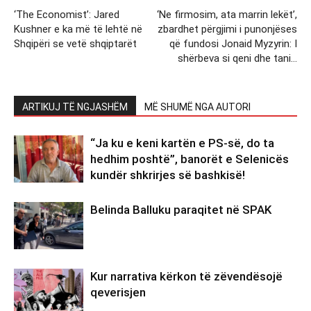
‘The Economist’: Jared
‘Ne firmosim, ata marrin lekët’,
Kushner e ka më të lehtë në
zbardhet përgjimi i punonjëses
Shqipëri se vetë shqiptarët
që fundosi Jonaid Myzyrin: I
shërbeva si qeni dhe tani…
ARTIKUJ TË NGJASHËM
MË SHUMË NGA AUTORI
“Ja ku e keni kartën e PS-së, do ta
hedhim poshtë”, banorët e Selenicës
kundër shkrirjes së bashkisë!
Belinda Balluku paraqitet në SPAK
Kur narrativa kërkon të zëvendësojë
qeverisjen