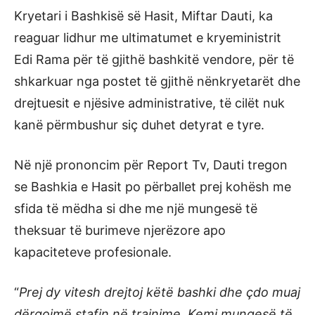
Kryetari i Bashkisë së Hasit, Miftar Dauti, ka
reaguar lidhur me ultimatumet e kryeministrit
Edi Rama për të gjithë bashkitë vendore, për të
shkarkuar nga postet të gjithë nënkryetarët dhe
drejtuesit e njësive administrative, të cilët nuk
kanë përmbushur siç duhet detyrat e tyre.
Në një prononcim për Report Tv, Dauti tregon
se Bashkia e Hasit po përballet prej kohësh me
sfida të mëdha si dhe me një mungesë të
theksuar të burimeve njerëzore apo
kapaciteteve profesionale.
“
Prej dy vitesh drejtoj këtë bashki dhe çdo muaj
dërgojmë stafin në trajnime. Kemi mungesë të