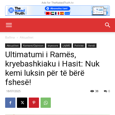
Ads for TheNakedTruth.tv
Ballina
Aktualitet
Aktualitet
Koment/Opinion
kryesore
LAJME
Politikë
Vendi
Ultimatumi i Ramës,
kryebashkiaku i Hasit: Nuk
kemi luksin për të bërë
fshesë!
18/07/2025
38
0