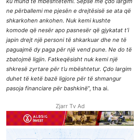
ku mund të mbështetemi. Sepse me çdo largim
ne përballemi me pjesën e drejtësisë se ata që
shkarkohen ankohen. Nuk kemi kushte
komode që nesër apo pasnesër që gjykatat t’i
japin drejt një personi të shkarkuar dhe ne të
paguajmë dy paga për një vend pune. Ne do të
zbatojmë ligjin. Fatkeqësisht nuk kemi një
shkresë zyrtare për t’u mbështetur. Çdo largim
duhet të ketë bazë ligjore për të shmangur
pasoja financiare për bashkinë
”, tha ai.
Zjarr Tv Ad