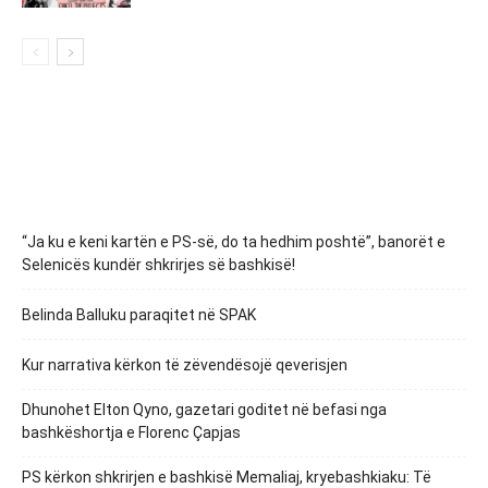
“Ja ku e keni kartën e PS-së, do ta hedhim poshtë”, banorët e
Selenicës kundër shkrirjes së bashkisë!
Belinda Balluku paraqitet në SPAK
Kur narrativa kërkon të zëvendësojë qeverisjen
Dhunohet Elton Qyno, gazetari goditet në befasi nga
bashkëshortja e Florenc Çapjas
PS kërkon shkrirjen e bashkisë Memaliaj, kryebashkiaku: Të