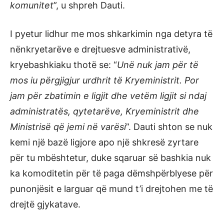
komunitet
”, u shpreh Dauti.
I pyetur lidhur me mos shkarkimin nga detyra të
nënkryetarëve e drejtuesve administrativë,
kryebashkiaku thotë se: “
Unë nuk jam për të
mos iu përgjigjur urdhrit të Kryeministrit. Por
jam për zbatimin e ligjit dhe vetëm ligjit si ndaj
administratës, qytetarëve, Kryeministrit dhe
Ministrisë që jemi në varësi
”. Dauti shton se nuk
kemi një bazë ligjore apo një shkresë zyrtare
për tu mbështetur, duke sqaruar së bashkia nuk
ka komoditetin për të paga dëmshpërblyese për
punonjësit e larguar që mund t’i drejtohen me të
drejtë gjykatave.