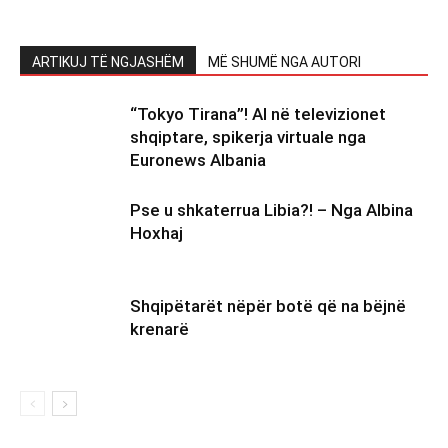
ARTIKUJ TË NGJASHËM
MË SHUMË NGA AUTORI
“Tokyo Tirana”! AI në televizionet
shqiptare, spikerja virtuale nga
Euronews Albania
Pse u shkaterrua Libia?! – Nga Albina
Hoxhaj
Shqipëtarët nëpër botë që na bëjnë
krenarë