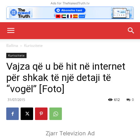
Ads for TheNakedTruth.tv
Ballina
Kuriozitete
Kuriozitete
Vajza që u bë hit në internet
për shkak të një detaji të
“vogël” [Foto]
31/07/2015
612
0
Zjarr Televizion Ad