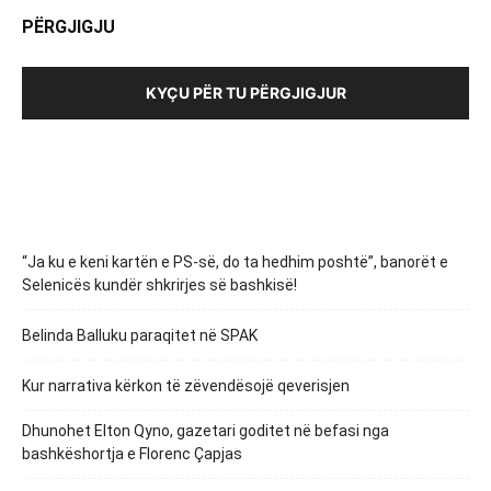
PËRGJIGJU
KYÇU PËR TU PËRGJIGJUR
“Ja ku e keni kartën e PS-së, do ta hedhim poshtë”, banorët e
Selenicës kundër shkrirjes së bashkisë!
Belinda Balluku paraqitet në SPAK
Kur narrativa kërkon të zëvendësojë qeverisjen
Dhunohet Elton Qyno, gazetari goditet në befasi nga
bashkëshortja e Florenc Çapjas