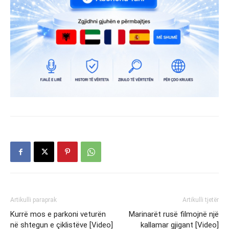
Artikulli paraprak
Artikulli tjetër
Kurrë mos e parkoni veturën
Marinarët rusë filmojnë një
në shtegun e çiklistëve [Video]
kallamar gjigant [Video]