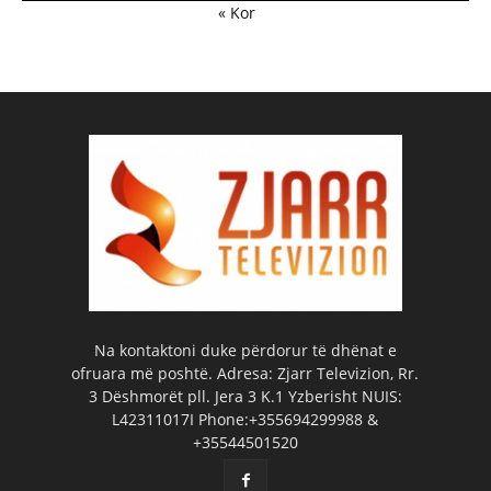
« Kor
Na kontaktoni duke përdorur të dhënat e
ofruara më poshtë. Adresa: Zjarr Televizion, Rr.
3 Dëshmorët pll. Jera 3 K.1 Yzberisht NUIS:
L42311017I Phone:+355694299988 &
+35544501520