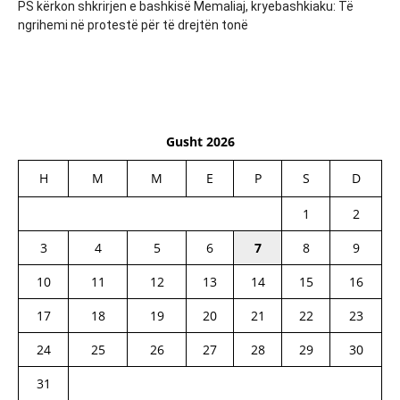
PS kërkon shkrirjen e bashkisë Memaliaj, kryebashkiaku: Të
ngrihemi në protestë për të drejtën tonë
Gusht 2026
H
M
M
E
P
S
D
1
2
3
4
5
6
7
8
9
10
11
12
13
14
15
16
17
18
19
20
21
22
23
24
25
26
27
28
29
30
31