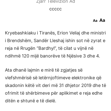
Zjarr Televizion Ad
ccccc
Aa
Aa
Kryebashkiaku i Tiranës, Erion Veliaj dhe ministri
i Brendshëm, Sandër Lleshaj ishin sot në zyrat e
reja në Rrugën “Bardhyl”, të cilat u vijnë në
ndihmë 120 mijë banorëve të Njësive 3 dhe 4.
Ata dhanë lajmin e mirë të zgjatjes së
vlefshmërisë së letërnjoftimeve elektronike që
skadonin këtë vit deri më 31 dhjetor 2019 dhe të
ofrimit të shërbimeve për aplikimet e reja edhe
ditën e shtunë e të dielë.