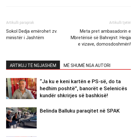
Artikulli paraprak
Artikulli tjetër
Sokol Dedja emërohet zv.
Meta pret ambasadorin e
ministër i Jashtëm
Mbretërisë së Bahrejnit: Heqja
e vizave, domosdoshmëri!
ARTIKUJ TË NGJASHËM
MË SHUMË NGA AUTORI
“Ja ku e keni kartën e PS-së, do ta
hedhim poshtë”, banorët e Selenicës
kundër shkrirjes së bashkisë!
Belinda Balluku paraqitet në SPAK