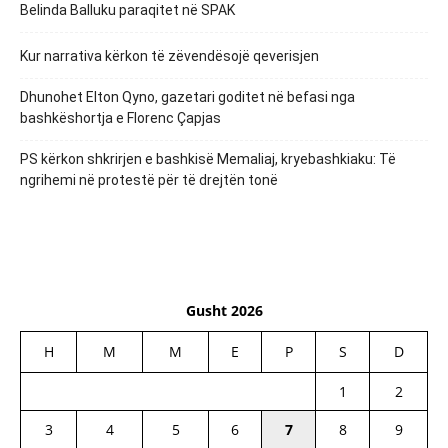
Belinda Balluku paraqitet në SPAK
Kur narrativa kërkon të zëvendësojë qeverisjen
Dhunohet Elton Qyno, gazetari goditet në befasi nga
bashkëshortja e Florenc Çapjas
PS kërkon shkrirjen e bashkisë Memaliaj, kryebashkiaku: Të
ngrihemi në protestë për të drejtën tonë
Gusht 2026
H
M
M
E
P
S
D
1
2
3
4
5
6
7
8
9