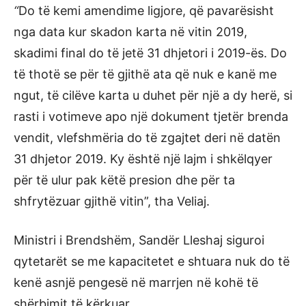
“
Do të kemi amendime ligjore, që pavarësisht
nga data kur skadon karta në vitin 2019,
skadimi final do të jetë 31 dhjetori i 2019-ës. Do
të thotë se për të gjithë ata që nuk e kanë me
ngut, të cilëve karta u duhet për një a dy herë, si
rasti i votimeve apo një dokument tjetër brenda
vendit, vlefshmëria do të zgajtet deri në datën
31 dhjetor 2019. Ky është një lajm i shkëlqyer
për të ulur pak këtë presion dhe për ta
shfrytëzuar gjithë vitin”, tha Veliaj.
Ministri i Brendshëm, Sandër Lleshaj siguroi
qytetarët se me kapacitetet e shtuara nuk do të
kenë asnjë pengesë në marrjen në kohë të
shërbimit të kërkuar.