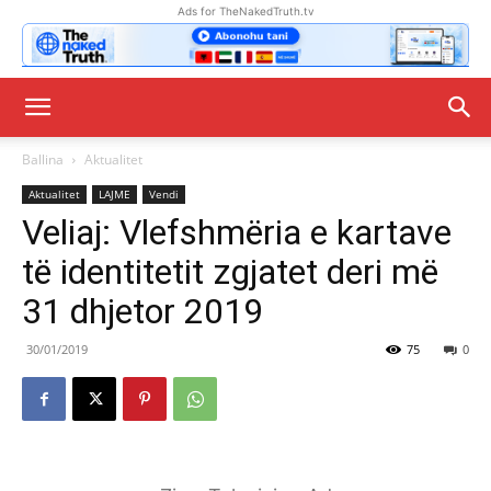
Ads for TheNakedTruth.tv
Ballina
Aktualitet
Aktualitet
LAJME
Vendi
Veliaj: Vlefshmëria e kartave
të identitetit zgjatet deri më
31 dhjetor 2019
30/01/2019
75
0