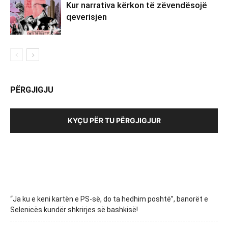
Kur narrativa kërkon të zëvendësojë
qeverisjen
PËRGJIGJU
KYÇU PËR TU PËRGJIGJUR
“Ja ku e keni kartën e PS-së, do ta hedhim poshtë”, banorët e
Selenicës kundër shkrirjes së bashkisë!