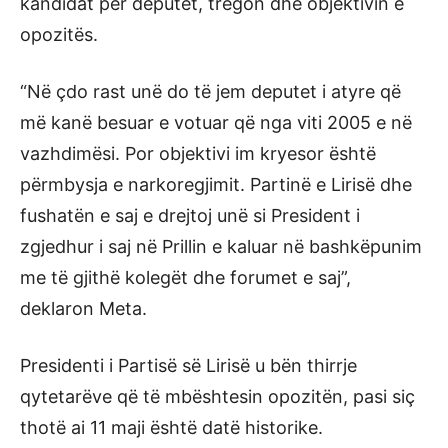
kandidat për deputet, tregon dhe objektivin e
opozitës.
“Në çdo rast unë do të jem deputet i atyre që
më kanë besuar e votuar që nga viti 2005 e në
vazhdimësi. Por objektivi im kryesor është
përmbysja e narkoregjimit. Partinë e Lirisë dhe
fushatën e saj e drejtoj unë si President i
zgjedhur i saj në Prillin e kaluar në bashkëpunim
me të gjithë kolegët dhe forumet e saj”,
deklaron Meta.
Presidenti i Partisë së Lirisë u bën thirrje
qytetarëve që të mbështesin opozitën, pasi siç
thotë ai 11 maji është datë historike.