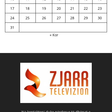
17
18
19
20
21
22
23
24
25
26
27
28
29
30
31
« Kor
Na kontaktoni duke përdorur të dhënat e