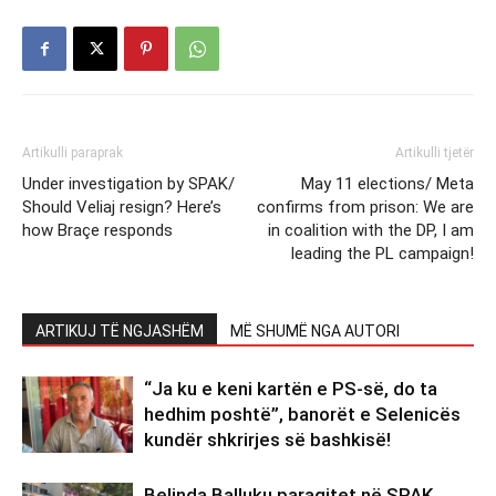
Artikulli paraprak
Artikulli tjetër
Under investigation by SPAK/
May 11 elections/ Meta
Should Veliaj resign? Here’s
confirms from prison: We are
how Braçe responds
in coalition with the DP, I am
leading the PL campaign!
ARTIKUJ TË NGJASHËM
MË SHUMË NGA AUTORI
“Ja ku e keni kartën e PS-së, do ta
hedhim poshtë”, banorët e Selenicës
kundër shkrirjes së bashkisë!
Belinda Balluku paraqitet në SPAK