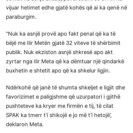
vijuar hetimet edhe gjatë kohës që ai ka qenë në
paraburgim.
“Nuk ka asnjë provë apo fakt penal që ka të
bëjë me Ilir Metën gjatë 32 viteve të shërbimit
publik. Nuk ekziston asnjë shkresë apo akt
zyrtar nga Ilir Meta që ka dëmtuar një qindarkë
buxhetin e shtetit apo që ka shkelur ligjin.
Ndërkohë që janë të shumta shkeljet e ligjit dhe
favorizimet e paligjshme që uzurpatori i gjithë
pushteteve ka kryer me firmën e tij, të cilat
SPAK ka tmerr t’i shikojë e jo më t’i hetojë’,
deklaron Meta.