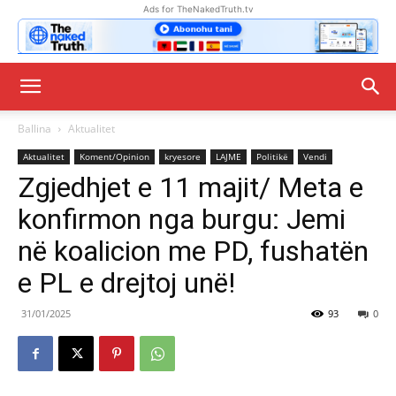
Ads for TheNakedTruth.tv
Ballina
Aktualitet
Aktualitet
Koment/Opinion
kryesore
LAJME
Politikë
Vendi
Zgjedhjet e 11 majit/ Meta e
konfirmon nga burgu: Jemi
në koalicion me PD, fushatën
e PL e drejtoj unë!
31/01/2025
93
0