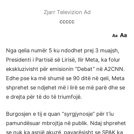
Zjarr Televizion Ad
ccccc
Aa
Aa
Nga qelia numër 5 ku ndodhet prej 3 muajsh,
Presidenti i Partisë së Lirisë, Ilir Meta, ka folur
ekskluzivisht për emisionin “Debat” në A2CNN.
Edhe pse ka më shumë se 90 ditë në qeli, Meta
shprehet se ndjehet më i lirë se më parë dhe se
e drejta për të do të triumfojë.
Burgosjen e tij e quan “syrgjynosje” për t’iu
pamundësuar mbrojtja në publik. Ndaj shprehet
se nuk ka asnjë akuzë, pavarësisht se SPAK ka