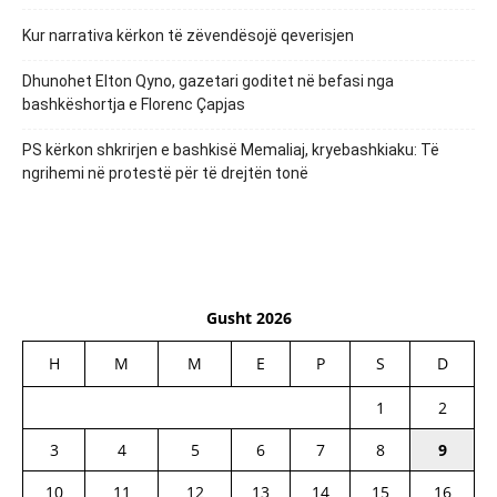
Kur narrativa kërkon të zëvendësojë qeverisjen
Dhunohet Elton Qyno, gazetari goditet në befasi nga
bashkëshortja e Florenc Çapjas
PS kërkon shkrirjen e bashkisë Memaliaj, kryebashkiaku: Të
ngrihemi në protestë për të drejtën tonë
Gusht 2026
H
M
M
E
P
S
D
1
2
3
4
5
6
7
8
9
10
11
12
13
14
15
16