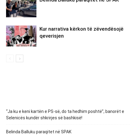
Kur narrativa kërkon të zëvendësojë
qeverisjen
“Ja ku e keni kartën e PS-së, do ta hedhim poshtë”, banorët e
Selenicës kundër shkrirjes së bashkisë!
Belinda Balluku paraqitet në SPAK