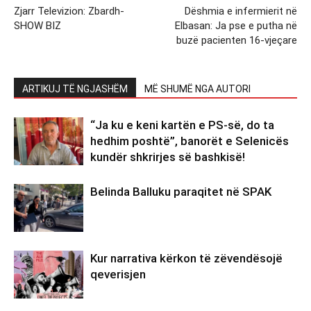
Zjarr Televizion: Zbardh-
Dëshmia e infermierit në
SHOW BIZ
Elbasan: Ja pse e putha në
buzë pacienten 16-vjeçare
ARTIKUJ TË NGJASHËM
MË SHUMË NGA AUTORI
“Ja ku e keni kartën e PS-së, do ta
hedhim poshtë”, banorët e Selenicës
kundër shkrirjes së bashkisë!
Belinda Balluku paraqitet në SPAK
Kur narrativa kërkon të zëvendësojë
qeverisjen