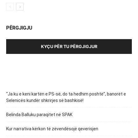
PËRGJIGJU
KYÇU PËR TU PËRGJIGJUR
“Ja ku e keni kartën e PS-së, do ta hedhim poshtë”, banorët e
Selenicës kundër shkrirjes së bashkisë!
Belinda Balluku paraqitet në SPAK
Kur narrativa kërkon të zëvendësojë qeverisjen