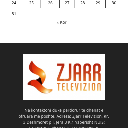
24
25
26
27
28
29
30
31
« Kor
Na kontaktoni duke përdorur të dhënat e
ofruara më poshtë. Adresa: Zjarr Televizion, Rr.
3 Dëshmorët pll. Jera 3 K.1 Yzberisht NUIS: