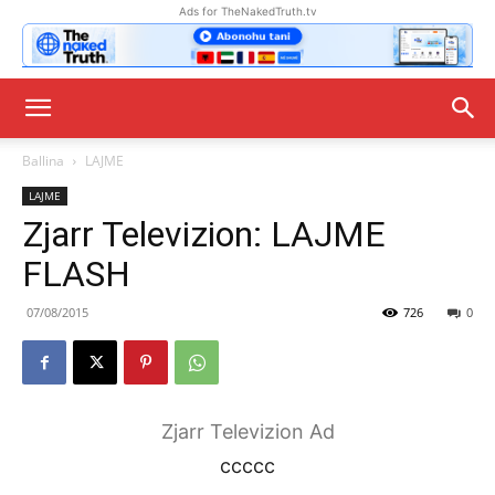
Ads for TheNakedTruth.tv
Ballina
LAJME
LAJME
Zjarr Televizion: LAJME
FLASH
07/08/2015
726
0
Zjarr Televizion Ad
ccccc