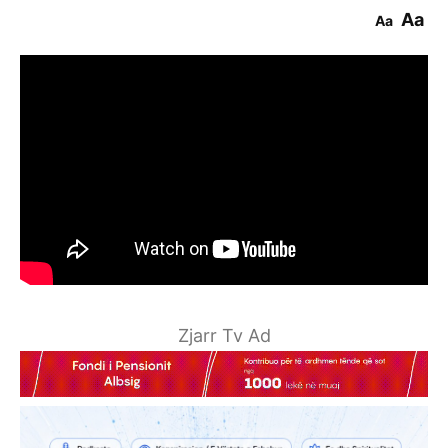
Aa
Aa
Zjarr Tv Ad