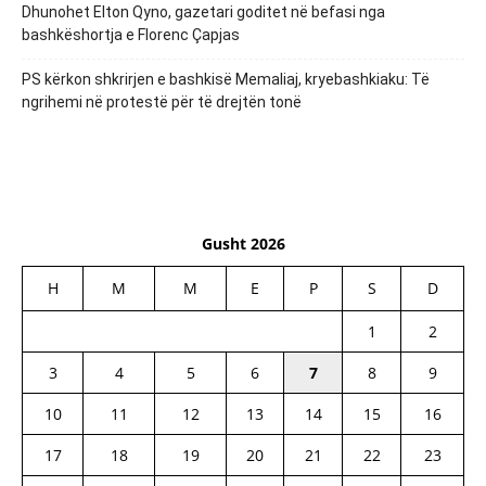
Dhunohet Elton Qyno, gazetari goditet në befasi nga
bashkëshortja e Florenc Çapjas
PS kërkon shkrirjen e bashkisë Memaliaj, kryebashkiaku: Të
ngrihemi në protestë për të drejtën tonë
Gusht 2026
H
M
M
E
P
S
D
1
2
3
4
5
6
7
8
9
10
11
12
13
14
15
16
17
18
19
20
21
22
23