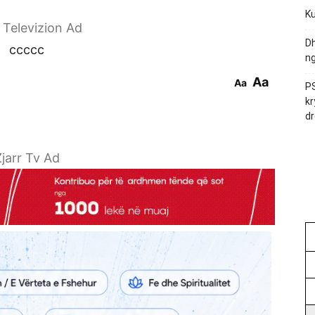
Ku
r Televizion Ad
Dh
ccccc
ng
Aa
Aa
PS
kr
dr
jarr Tv Ad