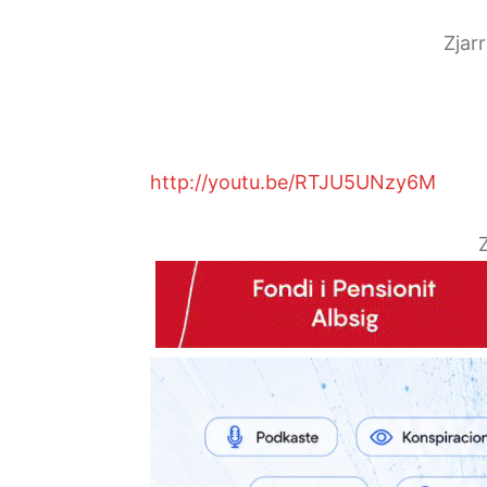
Zjar
http://youtu.be/RTJU5UNzy6M
Z