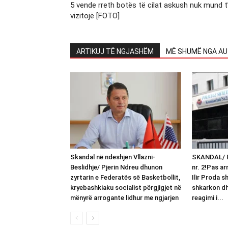
5 vende rreth botës të cilat askush nuk mund t’
vizitojë [FOTO]
ARTIKUJ TË NGJASHËM
MË SHUMË NGA AU
Skandal në ndeshjen Vllazni-
SKANDAL/ F
Beslidhje/ Pjerin Ndreu dhunon
nr. 2!Pas ar
zyrtarin e Federatës së Basketbollit,
Ilir Proda sh
kryebashkiaku socialist përgjigjet në
shkarkon dh
mënyrë arrogante lidhur me ngjarjen
reagimi i...