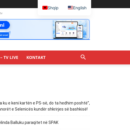
Shqip
English
tv
– TV LIVE
KONTAKT
a ku e keni kartën e PS-së, do ta hedhim poshtë”,
norët e Selenicës kundër shkrirjes së bashkisë!
linda Balluku paraqitet në SPAK