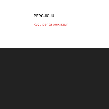
PËRGJIGJU
Kyçu për tu përgjigjur