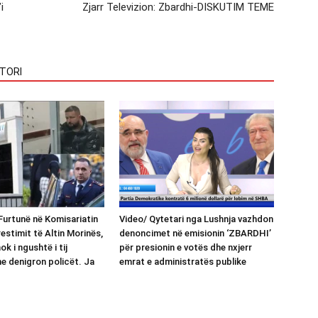
i
Zjarr Televizion: Zbardhi-DISKUTIM TEME
TORI
urtunë në Komisariatin
Video/ Qytetari nga Lushnja vazhdon
restimit të Altin Morinës,
denoncimet në emisionin ‘ZBARDHI’
ok i ngushtë i tij
për presionin e votës dhe nxjerr
e denigron policët. Ja
emrat e administratës publike