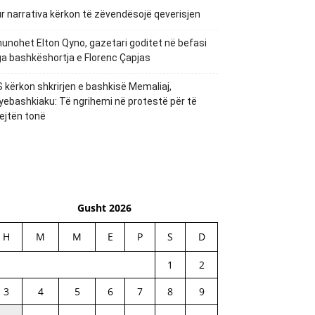
r narrativa kërkon të zëvendësojë qeverisjen
unohet Elton Qyno, gazetari goditet në befasi
a bashkëshortja e Florenc Çapjas
 kërkon shkrirjen e bashkisë Memaliaj,
yebashkiaku: Të ngrihemi në protestë për të
ejtën tonë
Gusht 2026
H
M
M
E
P
S
D
1
2
3
4
5
6
7
8
9