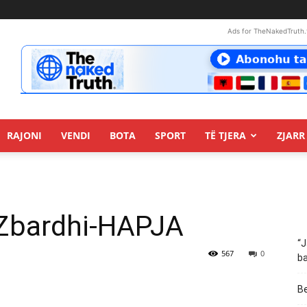
Ads for TheNakedTruth.
RAJONI
VENDI
BOTA
SPORT
TË TJERA
ZJARR 
: Zbardhi-HAPJA
“J
567
0
ba
Be