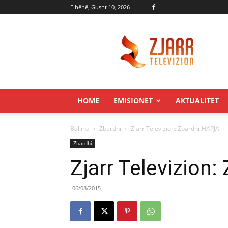
E hënë, Gusht 10, 2026
Zjarr.tv
HOME
EMISIONET
AKTUALITET
Ballina
Zbardhi
Zjarr Televizion: Zbardhi-HAPJA
Zbardhi
Zjarr Televizion
06/08/2015