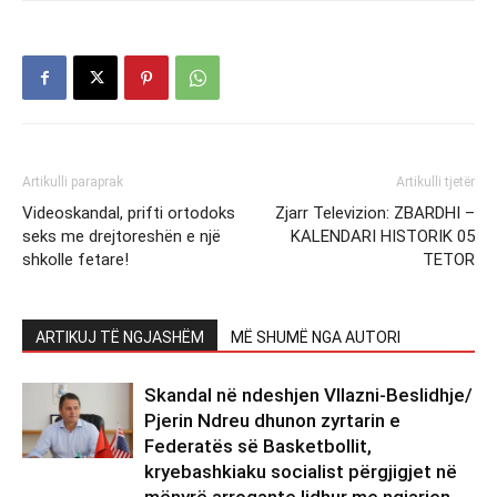
Artikulli paraprak
Artikulli tjetër
Videoskandal, prifti ortodoks
Zjarr Televizion: ZBARDHI –
seks me drejtoreshën e një
KALENDARI HISTORIK 05
shkolle fetare!
TETOR
ARTIKUJ TË NGJASHËM
MË SHUMË NGA AUTORI
Skandal në ndeshjen Vllazni-Beslidhje/
Pjerin Ndreu dhunon zyrtarin e
Federatës së Basketbollit,
kryebashkiaku socialist përgjigjet në