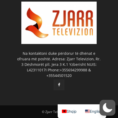
Na kontaktoni duke përdorur të dhënat e
ofruara më poshtë. Adresa: Zjarr Televizion, Rr.
3 Dëshmorët pll. Jera 3 K.1 Yzberisht NUIS:
L42311017I Phone:+355694299988 &
+35544501520
Shqip
English
© Zjarr Televizion 2026