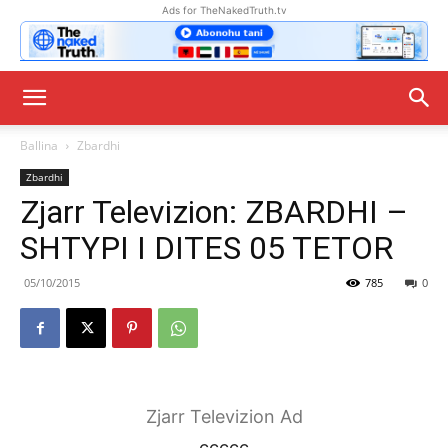
Ads for TheNakedTruth.tv
Ballina
Zbardhi
Zbardhi
Zjarr Televizion: ZBARDHI –
SHTYPI I DITES 05 TETOR
05/10/2015
785
0
Zjarr Televizion Ad
ccccc