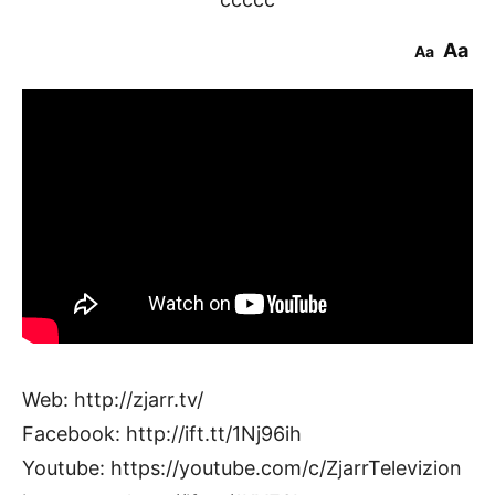
Aa
Aa
Web: http://zjarr.tv/
Facebook: http://ift.tt/1Nj96ih
Youtube: https://youtube.com/c/ZjarrTelevizion