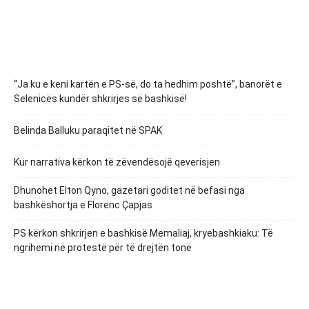
“Ja ku e keni kartën e PS-së, do ta hedhim poshtë”, banorët e
Selenicës kundër shkrirjes së bashkisë!
Belinda Balluku paraqitet në SPAK
Kur narrativa kërkon të zëvendësojë qeverisjen
Dhunohet Elton Qyno, gazetari goditet në befasi nga
bashkëshortja e Florenc Çapjas
PS kërkon shkrirjen e bashkisë Memaliaj, kryebashkiaku: Të
ngrihemi në protestë për të drejtën tonë