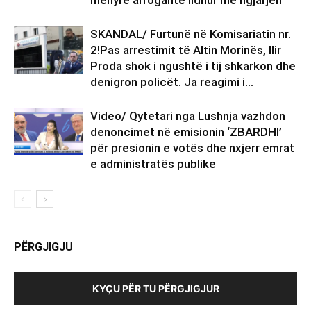
mënyrë arrogante lidhur me ngjarjen
SKANDAL/ Furtunë në Komisariatin nr.
2!Pas arrestimit të Altin Morinës, Ilir
Proda shok i ngushtë i tij shkarkon dhe
denigron policët. Ja reagimi i...
Video/ Qytetari nga Lushnja vazhdon
denoncimet në emisionin ‘ZBARDHI’
për presionin e votës dhe nxjerr emrat
e administratës publike
PËRGJIGJU
KYÇU PËR TU PËRGJIGJUR