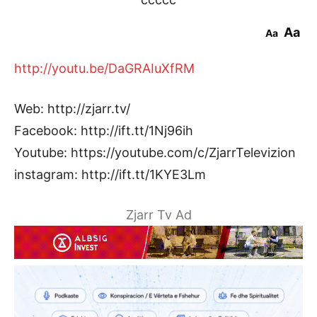
Aa
Aa
http://youtu.be/DaGRAIuXfRM
Web: http://zjarr.tv/
Facebook: http://ift.tt/1Nj96ih
Youtube: https://youtube.com/c/ZjarrTelevizion
instagram: http://ift.tt/1KYE3Lm
Zjarr Tv Ad