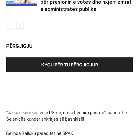
për presionin e votës dhe nxjerr emrat
e administratës publike
PËRGJIGJU
KYÇU PËR TU PËRGJIGJUR
“Ja ku e keni kartën e PS-së, do ta hedhim poshtë”, banorët e
Selenicës kundër shkrirjes së bashkisë!
Belinda Balluku paraqitet në SPAK