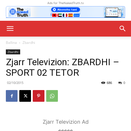
Ads for TheNakedTruth.tv
Ballina
Zbardhi
Zbardhi
Zjarr Televizion: ZBARDHI –
SPORT 02 TETOR
02/10/2015
686
0
Zjarr Televizion Ad
ccccc