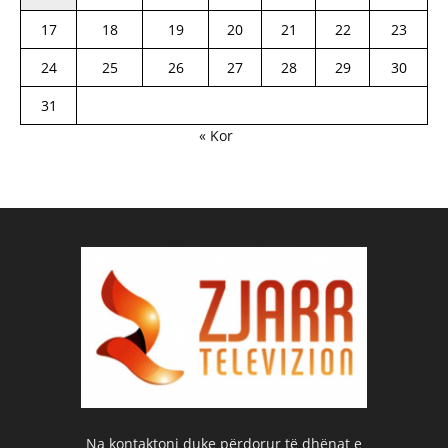
17
18
19
20
21
22
23
24
25
26
27
28
29
30
31
« Kor
Na kontaktoni duke përdorur të dhënat e