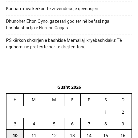
Kur narrativa kërkon të zëvendësojë qeverisjen
Dhunohet Elton Qyno, gazetari goditet në befasi nga
bashkëshortja e Florenc Çapjas
PS kërkon shkrirjen e bashkisë Memaliaj, kryebashkiaku: Të
ngrihemi në protestë për të drejtën tonë
Gusht 2026
H
M
M
E
P
S
D
1
2
3
4
5
6
7
8
9
10
11
12
13
14
15
16