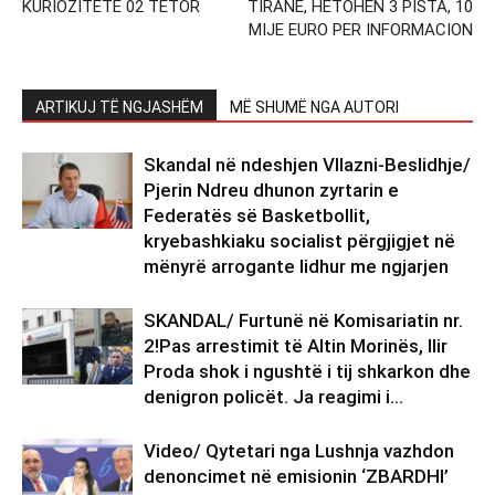
KURIOZITETE 02 TETOR
TIRANE, HETOHEN 3 PISTA, 10
MIJE EURO PER INFORMACION
ARTIKUJ TË NGJASHËM
MË SHUMË NGA AUTORI
Skandal në ndeshjen Vllazni-Beslidhje/
Pjerin Ndreu dhunon zyrtarin e
Federatës së Basketbollit,
kryebashkiaku socialist përgjigjet në
mënyrë arrogante lidhur me ngjarjen
SKANDAL/ Furtunë në Komisariatin nr.
2!Pas arrestimit të Altin Morinës, Ilir
Proda shok i ngushtë i tij shkarkon dhe
denigron policët. Ja reagimi i...
Video/ Qytetari nga Lushnja vazhdon
denoncimet në emisionin ‘ZBARDHI’