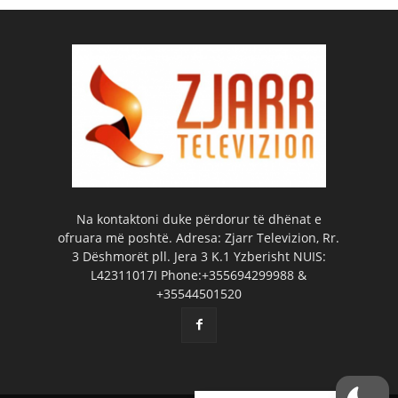
Na kontaktoni duke përdorur të dhënat e
ofruara më poshtë. Adresa: Zjarr Televizion, Rr.
3 Dëshmorët pll. Jera 3 K.1 Yzberisht NUIS:
L42311017I Phone:+355694299988 &
+35544501520