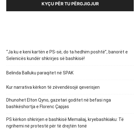
KYÇU PËR TU PËRGJIGJUR
“Ja ku e keni kartën e PS-së, do ta hedhim poshtë”, banorët e
Selenicës kundër shkrirjes së bashkisë!
Belinda Balluku paraqitet në SPAK
Kur narrativa kërkon të zëvendësojë qeverisjen
Dhunohet Elton Qyno, gazetari goditet në befasi nga
bashkëshortja e Florenc Çapjas
PS kërkon shkrirjen e bashkisë Memaliaj, kryebashkiaku: Të
ngrihemi në protestë për të drejtën tonë