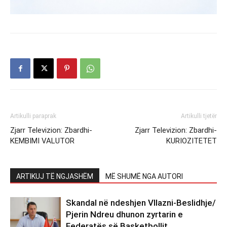
Artikulli paraprak
Artikulli tjetër
Zjarr Televizion: Zbardhi-
Zjarr Televizion: Zbardhi-
KEMBIMI VALUTOR
KURIOZITETET
ARTIKUJ TË NGJASHËM
MË SHUMË NGA AUTORI
Skandal në ndeshjen Vllazni-Beslidhje/
Pjerin Ndreu dhunon zyrtarin e
Federatës së Basketbollit,