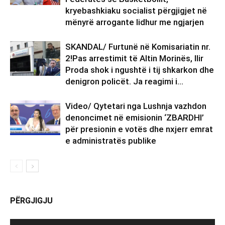
kryebashkiaku socialist përgjigjet në
mënyrë arrogante lidhur me ngjarjen
SKANDAL/ Furtunë në Komisariatin nr.
2!Pas arrestimit të Altin Morinës, Ilir
Proda shok i ngushtë i tij shkarkon dhe
denigron policët. Ja reagimi i...
Video/ Qytetari nga Lushnja vazhdon
denoncimet në emisionin ‘ZBARDHI’
për presionin e votës dhe nxjerr emrat
e administratës publike
PËRGJIGJU