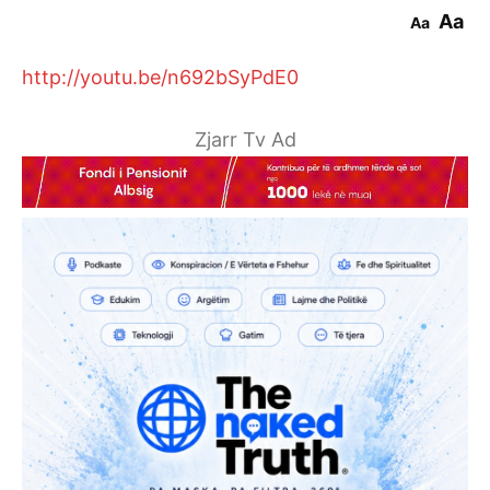
Aa
Aa
http://youtu.be/n692bSyPdE0
Zjarr Tv Ad