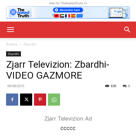
Ads for TheNakedTruth.tv
Ballina
Zbardhi
Zbardhi
Zjarr Televizion: Zbardhi-
VIDEO GAZMORE
06/08/2015
636
0
Zjarr Televizion Ad
ccccc