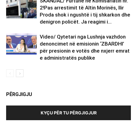
SKANDAL/ Furtunë në Komisariatin nr.
2!Pas arrestimit të Altin Morinës, Ilir
Proda shok i ngushtë i tij shkarkon dhe
denigron policët. Ja reagimi i...
Video/ Qytetari nga Lushnja vazhdon
denoncimet në emisionin ‘ZBARDHI’
për presionin e votës dhe nxjerr emrat
e administratës publike
PËRGJIGJU
KYÇU PËR TU PËRGJIGJUR