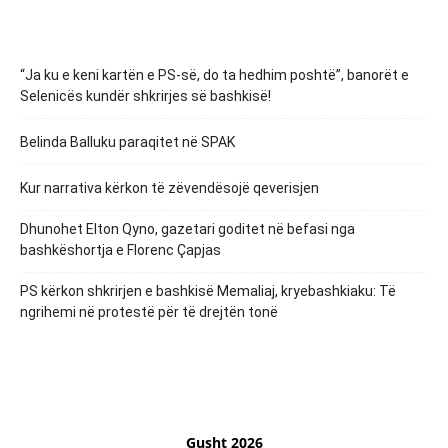
“Ja ku e keni kartën e PS-së, do ta hedhim poshtë”, banorët e
Selenicës kundër shkrirjes së bashkisë!
Belinda Balluku paraqitet në SPAK
Kur narrativa kërkon të zëvendësojë qeverisjen
Dhunohet Elton Qyno, gazetari goditet në befasi nga
bashkëshortja e Florenc Çapjas
PS kërkon shkrirjen e bashkisë Memaliaj, kryebashkiaku: Të
ngrihemi në protestë për të drejtën tonë
Gusht 2026