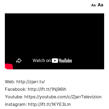
Aa
Aa
Web: http://zjarr.tv/
Facebook: http://ift.tt/1Nj96ih
Youtube: https://youtube.com/c/ZjarrTelevizion
instagram: http://ift.tt/1KYE3Lm