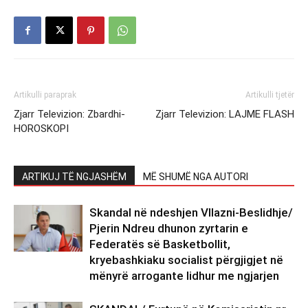
Artikulli paraprak
Artikulli tjetër
Zjarr Televizion: Zbardhi-
Zjarr Televizion: LAJME FLASH
HOROSKOPI
ARTIKUJ TË NGJASHËM
MË SHUMË NGA AUTORI
Skandal në ndeshjen Vllazni-Beslidhje/
Pjerin Ndreu dhunon zyrtarin e
Federatës së Basketbollit,
kryebashkiaku socialist përgjigjet në
mënyrë arrogante lidhur me ngjarjen