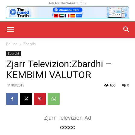
Ads for TheNakedTruth.tv
Ballina
Zbardhi
Zbardhi
Zjarr Televizion:Zbardhi –
KEMBIMI VALUTOR
11/08/2015
656
0
Zjarr Televizion Ad
ccccc