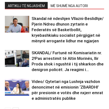
ARTIKUJ TË NGJASHËM
MË SHUMË NGA AUTORI
Skandal në ndeshjen Vllazni-Beslidhje/
Pjerin Ndreu dhunon zyrtarin e
Federatës së Basketbollit,
kryebashkiaku socialist përgjigjet në
mënyrë arrogante lidhur me ngjarjen
SKANDAL/ Furtunë në Komisariatin nr.
2!Pas arrestimit të Altin Morinës, Ilir
Proda shok i ngushtë i tij shkarkon dhe
denigron policët. Ja reagimi i...
Video/ Qytetari nga Lushnja vazhdon
denoncimet në emisionin ‘ZBARDHI’
për presionin e votës dhe nxjerr emrat
e administratës publike