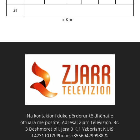
31
« Kor
Na kontaktoni duke përdorur të dhënat e
ofruara më poshtë. Adresa: Zjarr Televizion, Rr.
3 Dëshmorët pll. Jera 3 K.1 Yzberisht NUIS:
L42311017I Phone:+355694299988 &