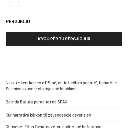
PËRGJIGJU
KYÇU PËR TU PËRGJIGJUR
“Ja ku e keni kartën e PS-së, do ta hedhim poshtë”, banorët e
Selenicës kundër shkrirjes së bashkisë!
Belinda Balluku paraqitet në SPAK
Kur narrativa kërkon të zëvendësojë qeverisjen
Dhunohet Elton Qyno, gazetari goditet në befasi nga