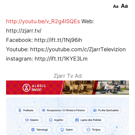
Aa
Aa
http://youtu.be/v_R2g4lSQEs
Web:
http://zjarr.tv/
Facebook: http://ift.tt/1Nj96ih
Youtube: https://youtube.com/c/ZjarrTelevizion
instagram: http://ift.tt/1KYE3Lm
Zjarr Tv Ad