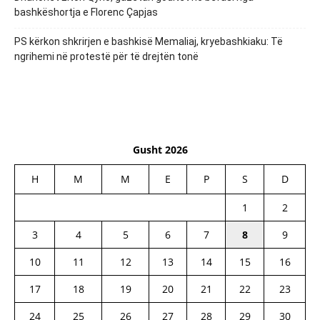
bashkëshortja e Florenc Çapjas
PS kërkon shkrirjen e bashkisë Memaliaj, kryebashkiaku: Të
ngrihemi në protestë për të drejtën tonë
Gusht 2026
H
M
M
E
P
S
D
1
2
3
4
5
6
7
8
9
10
11
12
13
14
15
16
17
18
19
20
21
22
23
24
25
26
27
28
29
30