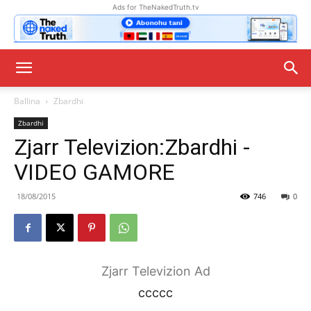
Ads for TheNakedTruth.tv
Ballina
Zbardhi
Zbardhi
Zjarr Televizion:Zbardhi -
VIDEO GAMORE
18/08/2015
746
0
Zjarr Televizion Ad
ccccc