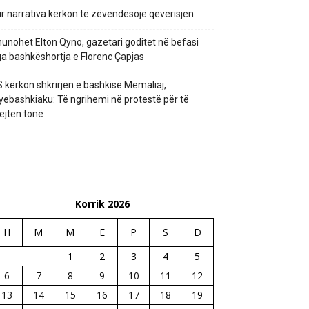
r narrativa kërkon të zëvendësojë qeverisjen
unohet Elton Qyno, gazetari goditet në befasi
a bashkëshortja e Florenc Çapjas
 kërkon shkrirjen e bashkisë Memaliaj,
yebashkiaku: Të ngrihemi në protestë për të
ejtën tonë
Korrik 2026
H
M
M
E
P
S
D
1
2
3
4
5
6
7
8
9
10
11
12
13
14
15
16
17
18
19