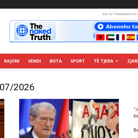
Ads for TheNakedTruth.
RAJONI
VENDI
BOTA
SPORT
TË TJERA
ZJAR
/07/2026
“J
ba
Be