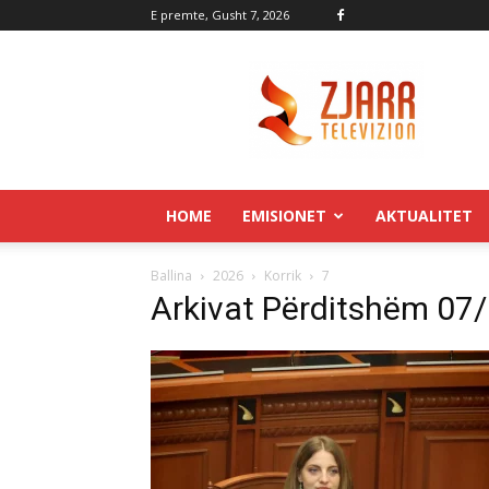
E premte, Gusht 7, 2026
Zjarr.tv
HOME
EMISIONET
AKTUALITET
Ballina
2026
Korrik
7
Arkivat Përditshëm 07