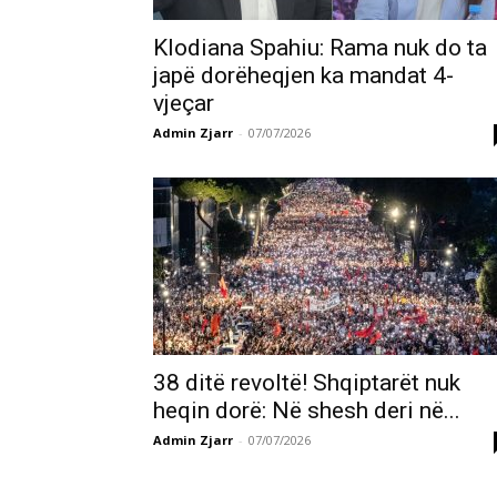
Klodiana Spahiu: Rama nuk do ta
japë dorëheqjen ka mandat 4-
vjeçar
Admin Zjarr
-
07/07/2026
38 ditë revoltë! Shqiptarët nuk
heqin dorë: Në shesh deri në...
Admin Zjarr
-
07/07/2026