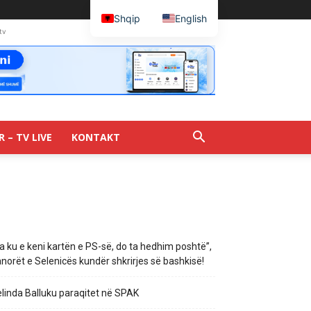
Shqip
English
tv
R – TV LIVE
KONTAKT
a ku e keni kartën e PS-së, do ta hedhim poshtë”,
norët e Selenicës kundër shkrirjes së bashkisë!
linda Balluku paraqitet në SPAK