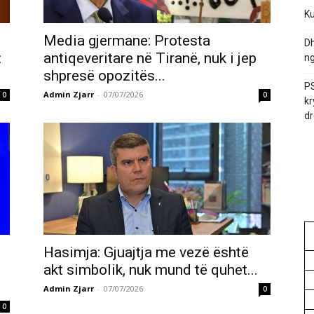
Ku
Media gjermane: Protesta
Dh
:
antiqeveritare në Tiranë, nuk i jep
ng
shpresë opozitës...
PS
Admin Zjarr
-
07/07/2026
0
0
kr
dr
Hasimja: Gjuajtja me vezë është
akt simbolik, nuk mund të quhet...
Admin Zjarr
-
07/07/2026
0
0