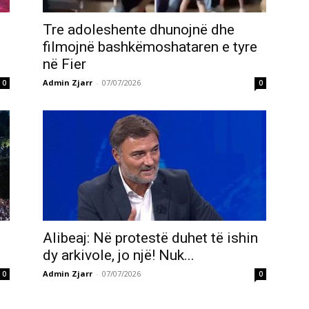
Tre adoleshente dhunojnë dhe
filmojnë bashkëmoshataren e tyre
në Fier
Admin Zjarr
-
07/07/2026
0
0
Alibeaj: Në protestë duhet të ishin
dy arkivole, jo një! Nuk...
Admin Zjarr
-
07/07/2026
0
0