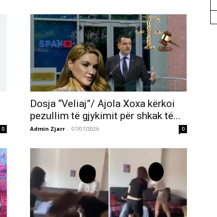
Dosja “Veliaj”/ Ajola Xoxa kërkoi
pezullim të gjykimit për shkak të...
Admin Zjarr
-
07/07/2026
0
0