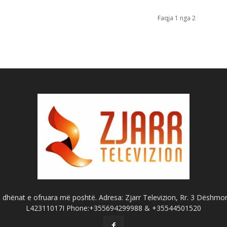
Faqja 1 nga 2
dhënat e ofruara më poshtë. Adresa: Zjarr Televizion, Rr. 3 Dëshmorët
L42311017I Phone:+355694299988 & +35544501520