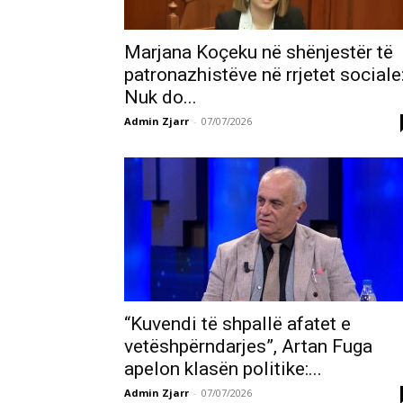
Marjana Koçeku në shënjestër të
patronazhistëve në rrjetet sociale
Nuk do...
Admin Zjarr
-
07/07/2026
“Kuvendi të shpallë afatet e
vetëshpërndarjes”, Artan Fuga
apelon klasën politike:...
Admin Zjarr
-
07/07/2026