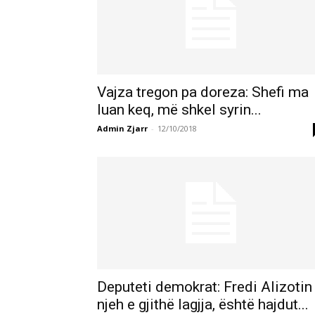
Vajza tregon pa doreza: Shefi ma
luan keq, më shkel syrin...
Admin Zjarr
-
12/10/2018
Deputeti demokrat: Fredi Alizotin
njeh e gjithë lagjja, është hajdut...