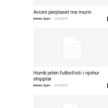
Avioni përplaset me murin
Admin Zjarr
-
12/10/2018
Humb jetën futbollisti i njohur
shqiptar
Admin Zjarr
-
12/10/2018