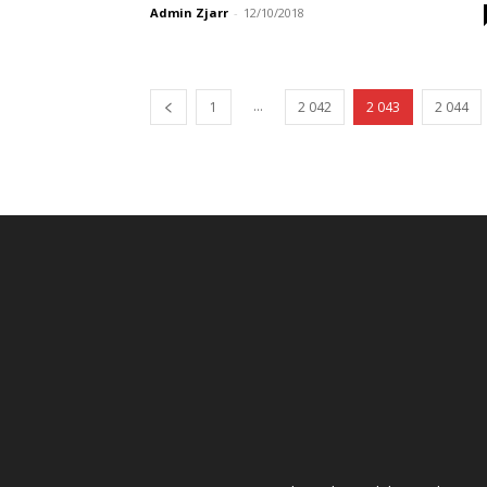
Admin Zjarr
-
12/10/2018
...
1
2 042
2 043
2 044