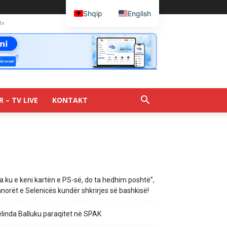
Shqip
English
tv
R – TV LIVE
KONTAKT
a ku e keni kartën e PS-së, do ta hedhim poshtë”,
norët e Selenicës kundër shkrirjes së bashkisë!
linda Balluku paraqitet në SPAK