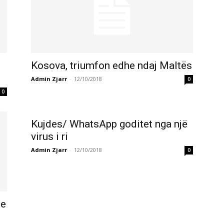
Kosova, triumfon edhe ndaj Maltës
Admin Zjarr
-
12/10/2018
0
0
Kujdes/ WhatsApp goditet nga një
virus i ri
Admin Zjarr
-
12/10/2018
0
 e