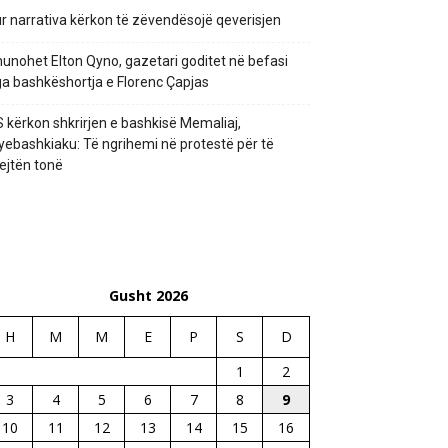
r narrativa kërkon të zëvendësojë qeverisjen
unohet Elton Qyno, gazetari goditet në befasi
a bashkëshortja e Florenc Çapjas
 kërkon shkrirjen e bashkisë Memaliaj,
yebashkiaku: Të ngrihemi në protestë për të
ejtën tonë
Gusht 2026
H
M
M
E
P
S
D
1
2
3
4
5
6
7
8
9
10
11
12
13
14
15
16