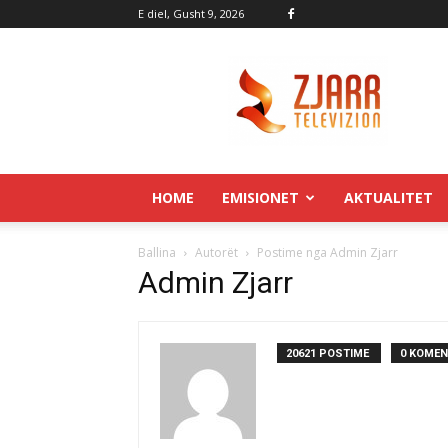
E diel, Gusht 9, 2026
Zjarr.tv
HOME
EMISIONET
AKTUALITET
Ballina
Autorët
Postime nga Admin Zjarr
Admin Zjarr
20621 POSTIME
0 KOMEN