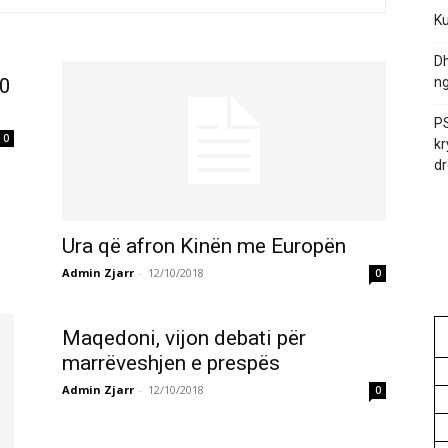
Ku
Dh
50
ng
PS
0
kr
dr
Ura që afron Kinën me Europën
Admin Zjarr
-
12/10/2018
0
Maqedoni, vijon debati për
marrëveshjen e prespës
Admin Zjarr
-
12/10/2018
0