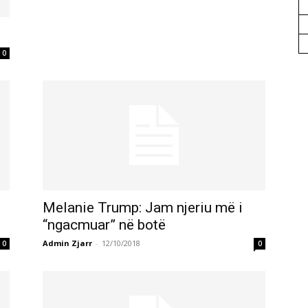
0
Melanie Trump: Jam njeriu më i
“ngacmuar” në botë
Admin Zjarr
-
12/10/2018
0
0