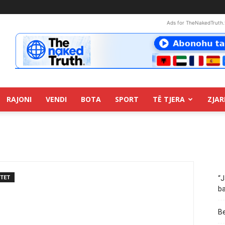
Ads for TheNakedTruth.
RAJONI
VENDI
BOTA
SPORT
TË TJERA
ZJAR
TET
“J
ba
Be