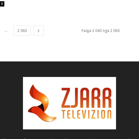
0
...
2 063
Faqja 2 043 nga 2 063