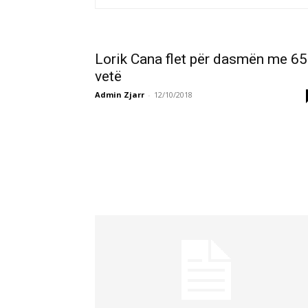
Lorik Cana flet për dasmën me 6
vetë
Admin Zjarr
-
12/10/2018