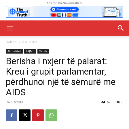
Ads for TheNakedTruth.tv
Ballina
Aktualitet
Aktualitet
LAJME
Vendi
Berisha i nxjerr të palarat:
Kreu i grupit parlamentar,
përdhunoi një të sëmurë me
AIDS
07/02/2019
69
0