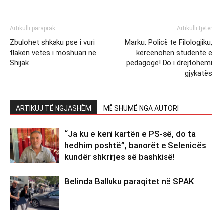
Artikulli paraprak
Artikulli tjetër
Zbulohet shkaku pse i vuri
Marku: Policë te Filologjiku,
flakën vetes i moshuari në
kërcënohen studentë e
Shijak
pedagogë! Do i drejtohemi
gjykatës
ARTIKUJ TË NGJASHËM
MË SHUMË NGA AUTORI
“Ja ku e keni kartën e PS-së, do ta
hedhim poshtë”, banorët e Selenicës
kundër shkrirjes së bashkisë!
Belinda Balluku paraqitet në SPAK