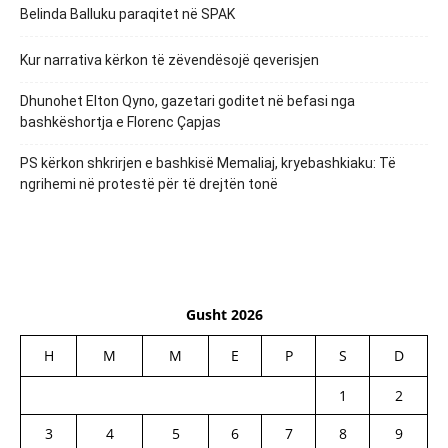
Belinda Balluku paraqitet në SPAK
Kur narrativa kërkon të zëvendësojë qeverisjen
Dhunohet Elton Qyno, gazetari goditet në befasi nga
bashkëshortja e Florenc Çapjas
PS kërkon shkrirjen e bashkisë Memaliaj, kryebashkiaku: Të
ngrihemi në protestë për të drejtën tonë
Gusht 2026
H
M
M
E
P
S
D
1
2
3
4
5
6
7
8
9