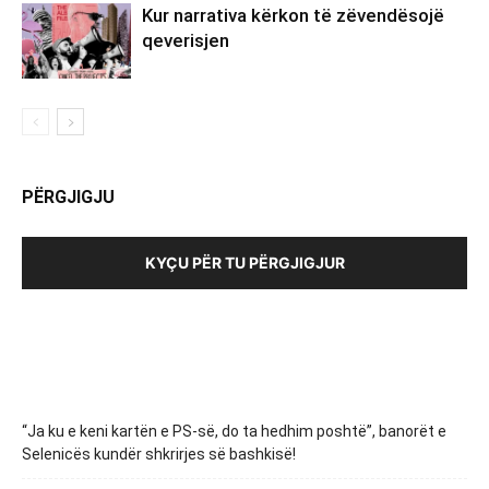
Kur narrativa kërkon të zëvendësojë
qeverisjen
PËRGJIGJU
KYÇU PËR TU PËRGJIGJUR
“Ja ku e keni kartën e PS-së, do ta hedhim poshtë”, banorët e
Selenicës kundër shkrirjes së bashkisë!