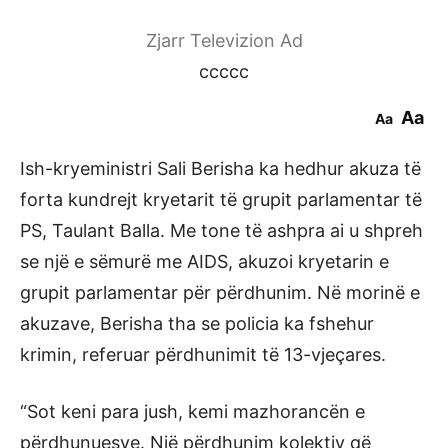
Zjarr Televizion Ad
ccccc
Aa
Aa
Ish-kryeministri Sali Berisha ka hedhur akuza të
forta kundrejt kryetarit të grupit parlamentar të
PS, Taulant Balla. Me tone të ashpra ai u shpreh
se një e sëmurë me AIDS, akuzoi kryetarin e
grupit parlamentar për përdhunim. Në morinë e
akuzave, Berisha tha se policia ka fshehur
krimin, referuar përdhunimit të 13-vjeçares.
“Sot keni para jush, kemi mazhorancën e
përdhunuesve. Një përdhunim kolektiv që