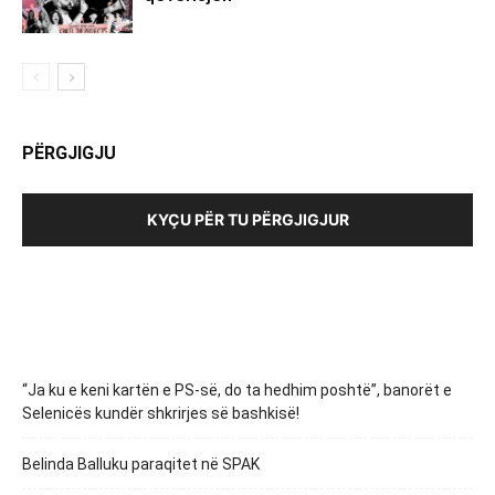
PËRGJIGJU
KYÇU PËR TU PËRGJIGJUR
“Ja ku e keni kartën e PS-së, do ta hedhim poshtë”, banorët e
Selenicës kundër shkrirjes së bashkisë!
Belinda Balluku paraqitet në SPAK