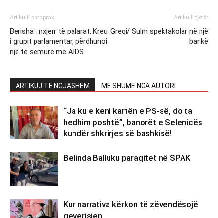
Artikulli paraprak
Artikulli tjetër
Berisha i nxjerr të palarat: Kreu
Greqi/ Sulm spektakolar në një
i grupit parlamentar, përdhunoi
bankë
një të sëmurë me AIDS
ARTIKUJ TË NGJASHËM
MË SHUMË NGA AUTORI
“Ja ku e keni kartën e PS-së, do ta
hedhim poshtë”, banorët e Selenicës
kundër shkrirjes së bashkisë!
Belinda Balluku paraqitet në SPAK
Kur narrativa kërkon të zëvendësojë
qeverisjen