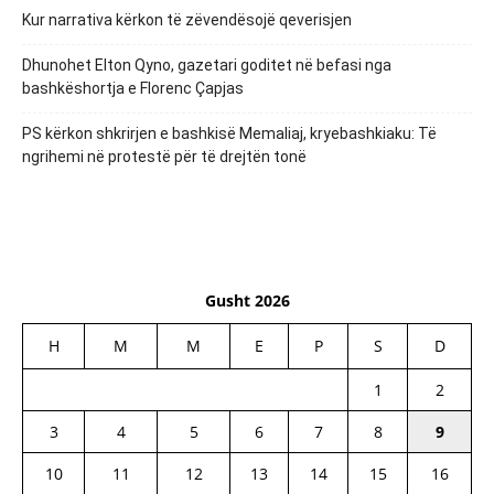
Kur narrativa kërkon të zëvendësojë qeverisjen
Dhunohet Elton Qyno, gazetari goditet në befasi nga
bashkëshortja e Florenc Çapjas
PS kërkon shkrirjen e bashkisë Memaliaj, kryebashkiaku: Të
ngrihemi në protestë për të drejtën tonë
Gusht 2026
H
M
M
E
P
S
D
1
2
3
4
5
6
7
8
9
10
11
12
13
14
15
16