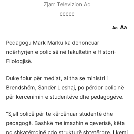
Zjarr Televizion Ad
ccccc
Aa
Aa
Pedagogu Mark Marku ka denoncuar
ndërhyrjen e policisë në fakultetin e Histori-
Filologjisë.
Duke folur për mediat, ai tha se ministri i
Brendshëm, Sandër Lleshaj, po përdor policinë
për kërcënimin e studentëve dhe pedagogëve.
“Sjell policë për të kërcënuar studentë dhe
pedagogë. Bashkë me imazhin e qeverisë, këta
po shkatërrojnë çdo strukturë shtetërore. I kemi