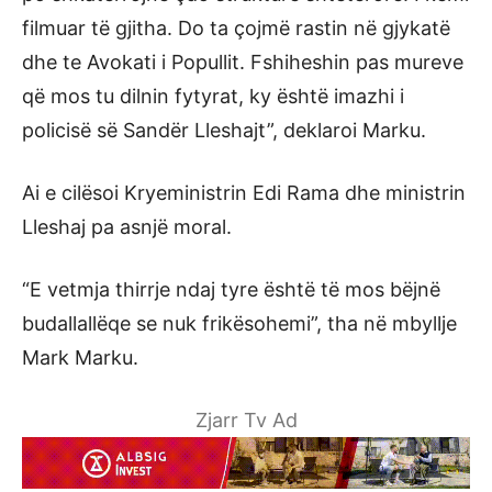
filmuar të gjitha. Do ta çojmë rastin në gjykatë
dhe te Avokati i Popullit. Fshiheshin pas mureve
që mos tu dilnin fytyrat, ky është imazhi i
policisë së Sandër Lleshajt”, deklaroi Marku.
Ai e cilësoi Kryeministrin Edi Rama dhe ministrin
Lleshaj pa asnjë moral.
“E vetmja thirrje ndaj tyre është të mos bëjnë
budallallëqe se nuk frikësohemi”, tha në mbyllje
Mark Marku.
Zjarr Tv Ad