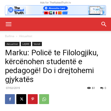
Ads for TheNakedTruth.tv
Ballina
Aktualitet
Aktualitet
LAJME
Vendi
Marku: Policë te Filologjiku,
kërcënohen studentë e
pedagogë! Do i drejtohemi
gjykatës
07/02/2019
61
0