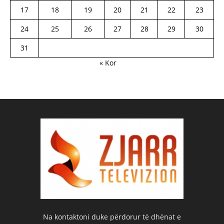
17
18
19
20
21
22
23
24
25
26
27
28
29
30
31
« Kor
Na kontaktoni duke përdorur të dhënat e