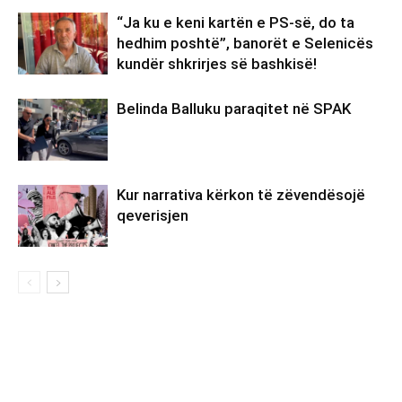
“Ja ku e keni kartën e PS-së, do ta
hedhim poshtë”, banorët e Selenicës
kundër shkrirjes së bashkisë!
Belinda Balluku paraqitet në SPAK
Kur narrativa kërkon të zëvendësojë
qeverisjen