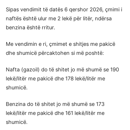
Sipas vendimit të datës 6 qershor 2026, çmimi i
naftës është ulur me 2 lekë për litër, ndërsa
benzina është rritur.
Me vendimin e ri, çmimet e shitjes me pakicë
dhe shumicë përcaktohen si më poshtë:
Nafta (gazoil) do të shitet jo më shumë se 190
lekë/litër me pakicë dhe 178 lekë/litër me
shumicë.
Benzina do të shitet jo më shumë se 173
lekë/litër me pakicë dhe 161 lekë/litër me
shumicë.