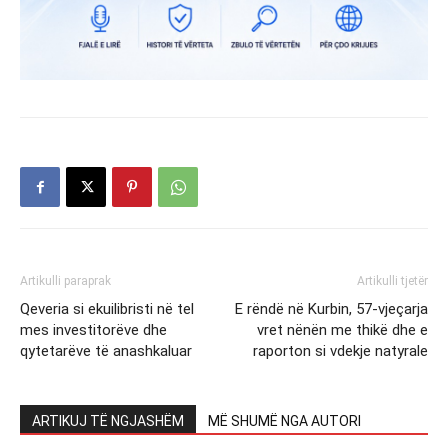
Artikulli paraprak
Artikulli tjetër
Qeveria si ekuilibristi në tel
E rëndë në Kurbin, 57-vjeçarja
mes investitorëve dhe
vret nënën me thikë dhe e
qytetarëve të anashkaluar
raporton si vdekje natyrale
ARTIKUJ TË NGJASHËM
MË SHUMË NGA AUTORI