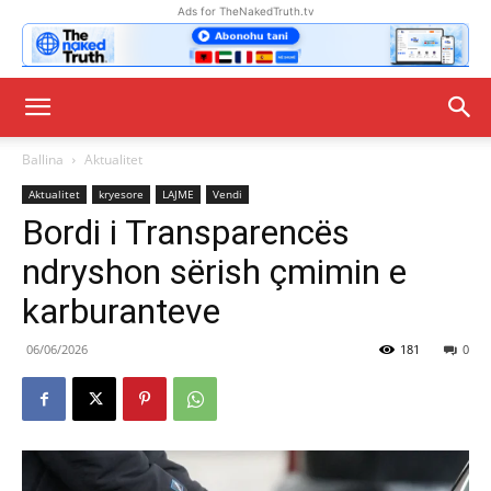
Ads for TheNakedTruth.tv
Ballina
Aktualitet
Aktualitet
kryesore
LAJME
Vendi
Bordi i Transparencës
ndryshon sërish çmimin e
karburanteve
06/06/2026
181
0