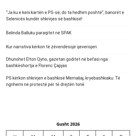
“Ja ku e keni kartën e PS-së, do ta hedhim poshtë”, banorët e
Selenicës kundër shkrirjes së bashkisë!
Belinda Balluku paraqitet në SPAK
Kur narrativa kërkon të zëvendësojë qeverisjen
Dhunohet Elton Qyno, gazetari goditet në befasi nga
bashkëshortja e Florenc Çapjas
PS kërkon shkrirjen e bashkisë Memaliaj, kryebashkiaku: Të
ngrihemi në protestë për të drejtën tonë
Gusht 2026