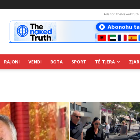
Ads for TheNakedTruth.
RAJONI
VENDI
BOTA
SPORT
TË TJERA
ZJAR