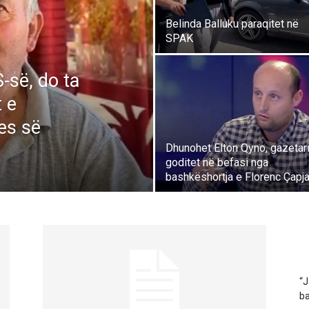
Belinda Balluku paraqitet në
SPAK
-së, do ta
 e
es së
Dhunohet Elton Qyno, gazetar
goditet në befasi nga
bashkëshortja e Florenc Çapj
“J
ba