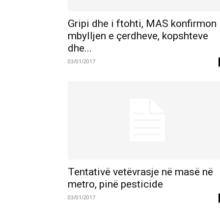
Gripi dhe i ftohti, MAS konfirmon
mbylljen e çerdheve, kopshteve
dhe...
03/01/2017
Tentativë vetëvrasje në masë në
metro, pinë pesticide
03/01/2017