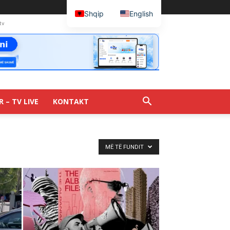
Shqip
English
tv
R – TV LIVE
KONTAKT
MË TË FUNDIT