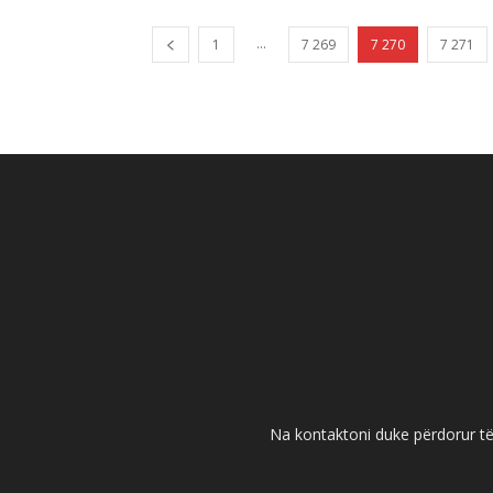
...
1
7 269
7 270
7 271
Na kontaktoni duke përdorur të 