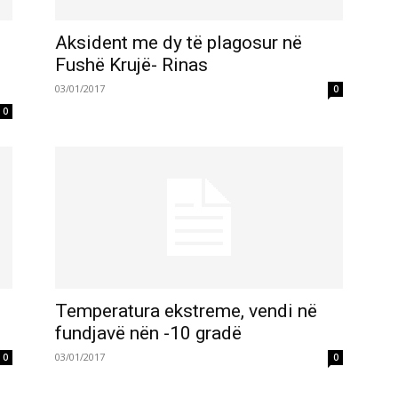
Aksident me dy të plagosur në
Fushë Krujë- Rinas
03/01/2017
0
0
Temperatura ekstreme, vendi në
fundjavë nën -10 gradë
03/01/2017
0
0