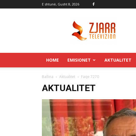
E shtunë, Gusht 8, 2026
Zjarr.tv
HOME
EMISIONET
AKTUALITET
Ballina
Aktualitet
Faqe 7270
AKTUALITET