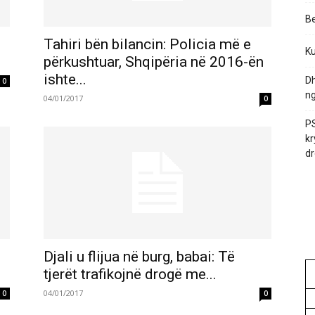
Be
Tahiri bën bilancin: Policia më e
Ku
përkushtuar, Shqipëria në 2016-ën
ishte...
Dh
0
ng
04/01/2017
0
PS
kr
dr
Djali u flijua në burg, babai: Të
tjerët trafikojnë drogë me...
04/01/2017
0
0