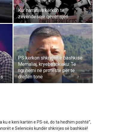
Kur narrativa kërkon të
zëvendësojë qeverisjen
PS kërkon shkrirjen e bashkisë
i
Memaliaj, kryebashkiaku: Të
ngrihemi në protestë për të
as
drejtën tonë
a ku e keni kartën e PS-së, do ta hedhim poshtë”,
norët e Selenicës kundër shkrirjes së bashkisë!