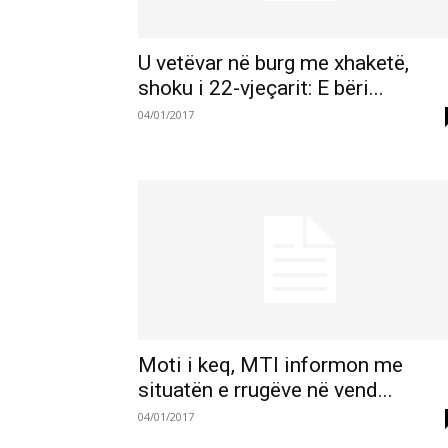
U vetëvar në burg me xhaketë,
shoku i 22-vjeçarit: E bëri...
04/01/2017
Moti i keq, MTI informon me
situatën e rrugëve në vend...
04/01/2017