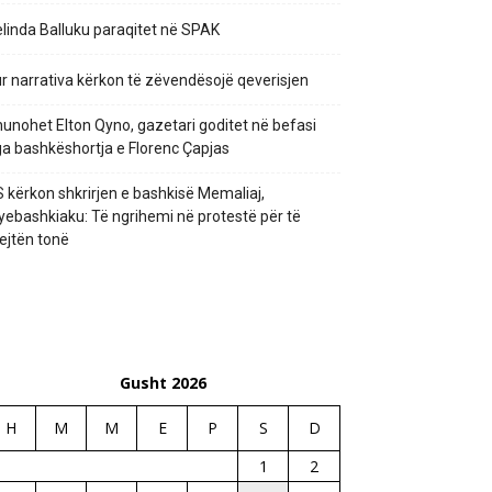
linda Balluku paraqitet në SPAK
r narrativa kërkon të zëvendësojë qeverisjen
unohet Elton Qyno, gazetari goditet në befasi
a bashkëshortja e Florenc Çapjas
 kërkon shkrirjen e bashkisë Memaliaj,
yebashkiaku: Të ngrihemi në protestë për të
ejtën tonë
Gusht 2026
H
M
M
E
P
S
D
1
2