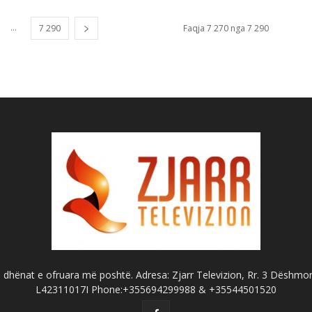
...
7 290
Faqja 7 270 nga 7 290
dhënat e ofruara më poshtë. Adresa: Zjarr Televizion, Rr. 3 Dëshmorët
L42311017I Phone:+355694299988 & +35544501520