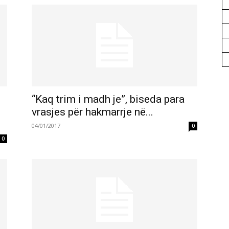
“Kaq trim i madh je”, biseda para
vrasjes për hakmarrje në...
04/01/2017
0
0