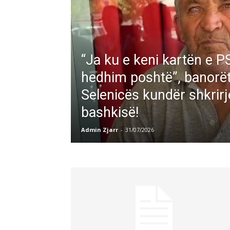
“Ja ku e keni kartën e PS
hedhim poshtë”, banorët
Selenicës kundër shkrirj
bashkisë!
Admin Zjarr
-
31/07/2026