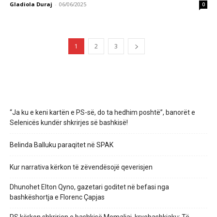
Gladiola Duraj
-
06/06/2025
0
1
2
3
“Ja ku e keni kartën e PS-së, do ta hedhim poshtë”, banorët e
Selenicës kundër shkrirjes së bashkisë!
Belinda Balluku paraqitet në SPAK
Kur narrativa kërkon të zëvendësojë qeverisjen
Dhunohet Elton Qyno, gazetari goditet në befasi nga
bashkëshortja e Florenc Çapjas
PS kërkon shkrirjen e bashkisë Memaliaj, kryebashkiaku: Të