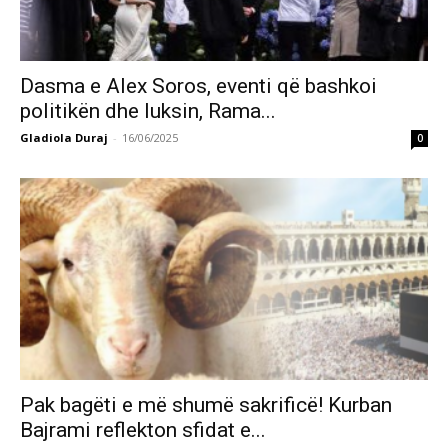
Dasma e Alex Soros, eventi që bashkoi
politikën dhe luksin, Rama...
Gladiola Duraj
-
16/06/2025
0
Pak bagëti e më shumë sakrificë! Kurban
Bajrami reflekton sfidat e...