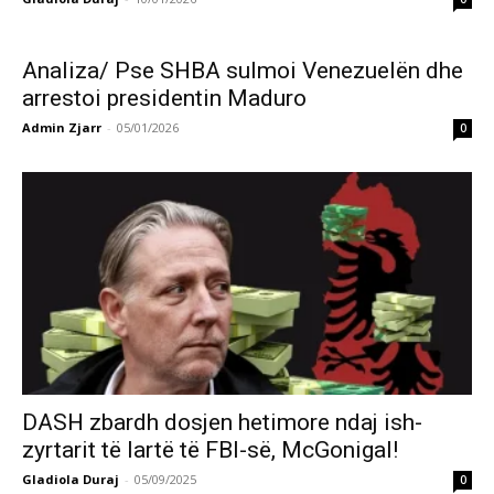
Analiza/ Pse SHBA sulmoi Venezuelën dhe
arrestoi presidentin Maduro
Admin Zjarr
-
05/01/2026
0
DASH zbardh dosjen hetimore ndaj ish-
zyrtarit të lartë të FBI-së, McGonigal!
Gladiola Duraj
-
05/09/2025
0