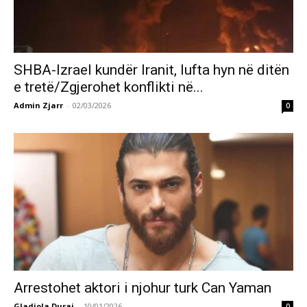
SHBA-Izrael kundër Iranit, lufta hyn në ditën
e tretë/Zgjerohet konflikti në...
Admin Zjarr
-
02/03/2026
0
Arrestohet aktori i njohur turk Can Yaman
Gladiola Duraj
-
10/01/2026
0