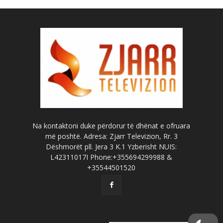
Na kontaktoni duke përdorur të dhënat e ofruara
më poshtë. Adresa: Zjarr Televizion, Rr. 3
Dëshmorët pll. Jera 3 K.1 Yzberisht NUIS:
L42311017I Phone:+355694299988 &
+35544501520