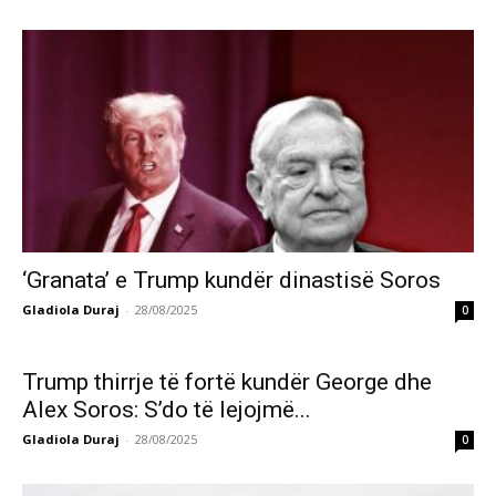
‘Granata’ e Trump kundër dinastisë Soros
Gladiola Duraj
-
28/08/2025
0
Trump thirrje të fortë kundër George dhe
Alex Soros: S’do të lejojmë...
Gladiola Duraj
-
28/08/2025
0