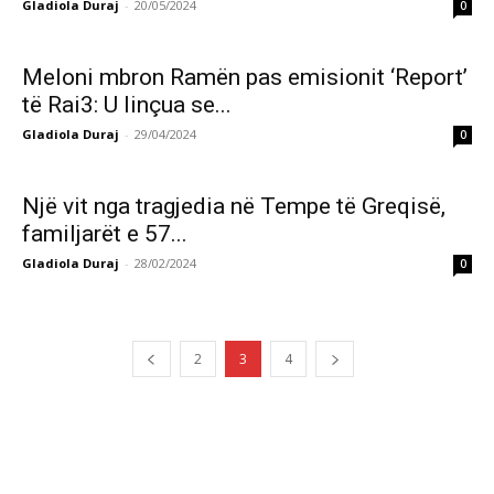
Gladiola Duraj
-
20/05/2024
0
Meloni mbron Ramën pas emisionit ‘Report’
të Rai3: U linçua se...
Gladiola Duraj
-
29/04/2024
0
Një vit nga tragjedia në Tempe të Greqisë,
familjarët e 57...
Gladiola Duraj
-
28/02/2024
0
2
3
4