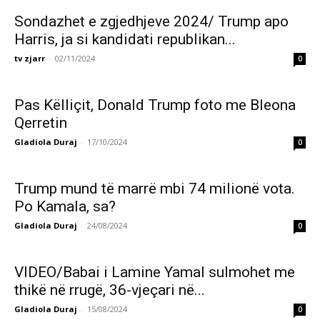
Sondazhet e zgjedhjeve 2024/ Trump apo
Harris, ja si kandidati republikan...
tv zjarr
-
02/11/2024
0
Pas Këlliçit, Donald Trump foto me Bleona
Qerretin
Gladiola Duraj
-
17/10/2024
0
Trump mund të marrë mbi 74 milionë vota.
Po Kamala, sa?
Gladiola Duraj
-
24/08/2024
0
VIDEO/Babai i Lamine Yamal sulmohet me
thikë në rrugë, 36-vjeçari në...
Gladiola Duraj
-
15/08/2024
0