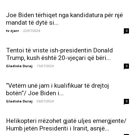
Joe Biden tërhiqet nga kandidatura për një
mandat të dytë si...
tv zjarr
-
22/07/2024
0
Tentoi të vriste ish-presidentin Donald
Trump, kush është 20-vjeçari që bëri...
Gladiola Duraj
-
15/07/2024
0
“Vetëm unë jam i kualifikuar të drejtoj
botën”/ Joe Biden i...
Gladiola Duraj
-
06/07/2024
0
Helikopteri rrëzohet gjatë uljes emergjente/
Humb jetën Presidenti i Iranit, asnjë...