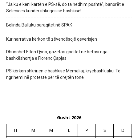
“Ja ku e keni kartën e PS-së, do ta hedhim poshtë”, banorët e
Selenicës kundër shkrirjes së bashkisë!
Belinda Balluku paraqitet në SPAK
Kur narrativa kërkon të zëvendësojë qeverisjen
Dhunohet Elton Qyno, gazetari goditet në befasi nga
bashkëshortja e Florenc Çapjas
PS kërkon shkrirjen e bashkisë Memaliaj, kryebashkiaku: Të
ngrihemi në protestë për të drejtën tonë
Gusht 2026
H
M
M
E
P
S
D