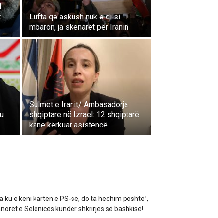
d
t
Lufta që askush nuk e di si
mbaron, ja skenarët për Iranin
Sulmet e Iranit/ Ambasadorja
ku
shqiptare në Izrael: 12 shqiptarë
kanë kërkuar asistencë
a ku e keni kartën e PS-së, do ta hedhim poshtë”,
norët e Selenicës kundër shkrirjes së bashkisë!