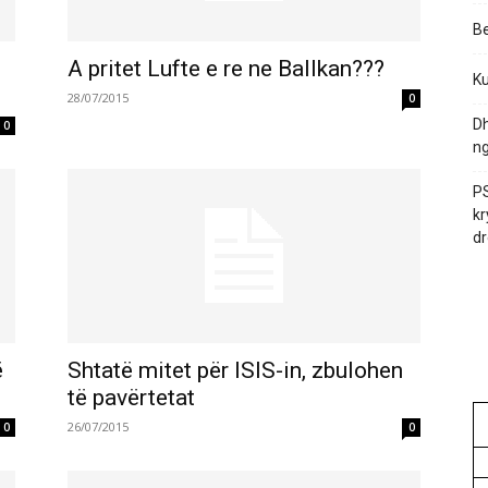
Be
n
A pritet Lufte e re ne Ballkan???
Ku
28/07/2015
0
Dh
0
ng
PS
kr
dr
ë
Shtatë mitet për ISIS-in, zbulohen
të pavërtetat
26/07/2015
0
0