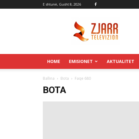
E shtunë, Gusht 8, 2026
Zjarr.tv
HOME
EMISIONET
AKTUALITET
Ballina
Bota
Faqe 680
BOTA