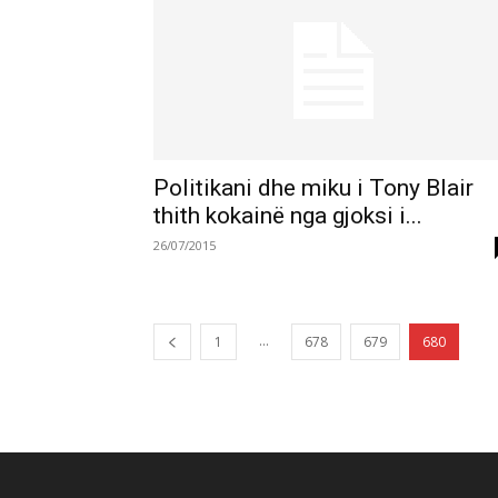
Politikani dhe miku i Tony Blair
thith kokainë nga gjoksi i...
26/07/2015
...
1
678
679
680