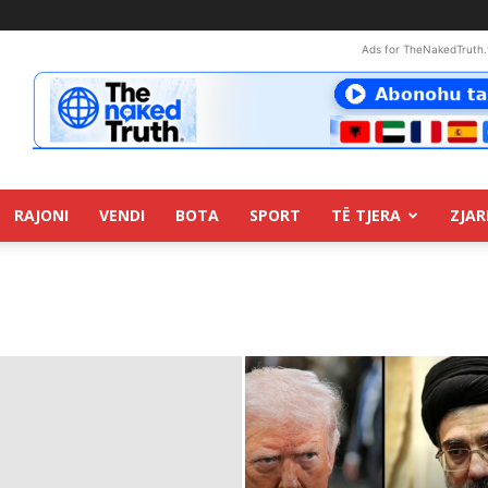
Ads for TheNakedTruth.
RAJONI
VENDI
BOTA
SPORT
TË TJERA
ZJAR