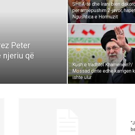
SHBA-të dhe Irani bien dakor
për armëpushim 2-javor, hape
Ngushtica e Hormuzit
arez Peter
 njeriu që
Kush e tradhtoi Khamenein?/
Mossad dinte edhe karrigen 
ishte ulur
“J
ba