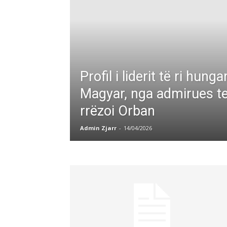
Profil i liderit të ri hung
Magyar, nga admirues te
rrëzoi Orban
Admin Zjarr
-
14/04/2026