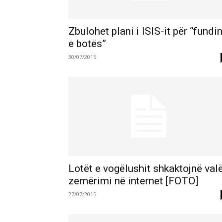
Zbulohet plani i ISIS-it për “fundi
e botës”
30/07/2015
Lotët e vogëlushit shkaktojnë val
zemërimi në internet [FOTO]
27/07/2015