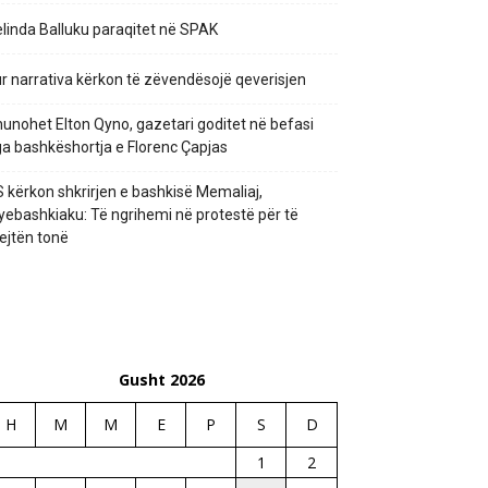
linda Balluku paraqitet në SPAK
r narrativa kërkon të zëvendësojë qeverisjen
unohet Elton Qyno, gazetari goditet në befasi
a bashkëshortja e Florenc Çapjas
 kërkon shkrirjen e bashkisë Memaliaj,
yebashkiaku: Të ngrihemi në protestë për të
ejtën tonë
Gusht 2026
H
M
M
E
P
S
D
1
2