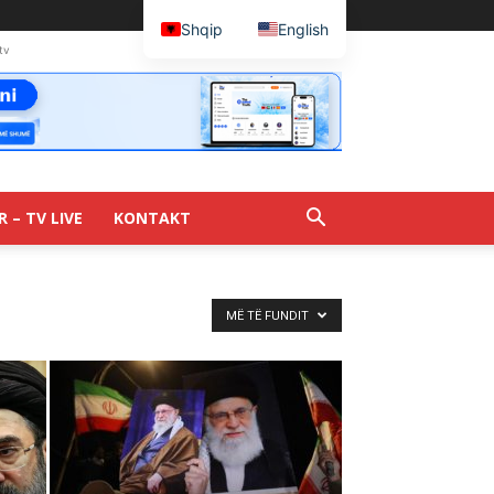
Shqip
English
tv
R – TV LIVE
KONTAKT
MË TË FUNDIT