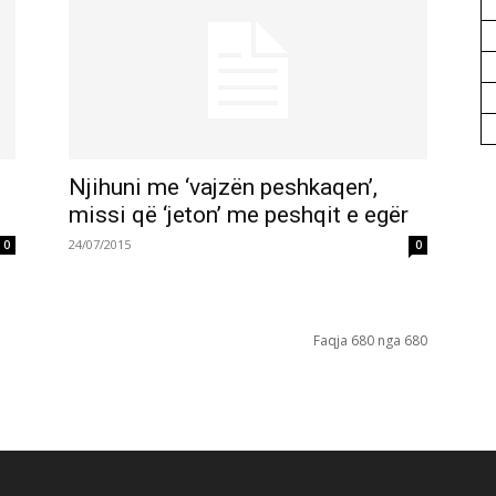
Njihuni me ‘vajzën peshkaqen’,
missi që ‘jeton’ me peshqit e egër
24/07/2015
0
0
Faqja 680 nga 680