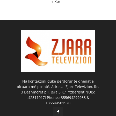
« Kor
Na kontaktoni duke përdorur të dhënat e
ofruara më poshtë. Adresa: Zjarr Televizion, Rr.
3 Dëshmorët pll. Jera 3 K.1 Yzberisht NUIS:
L42311017I Phone:+355694299988 &
+35544501520