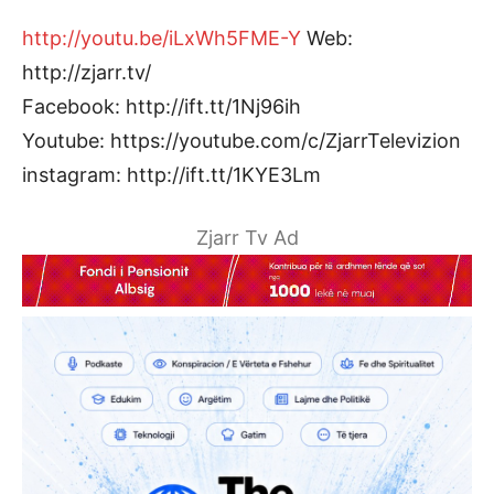
http://youtu.be/iLxWh5FME-Y
Web:
http://zjarr.tv/
Facebook: http://ift.tt/1Nj96ih
Youtube: https://youtube.com/c/ZjarrTelevizion
instagram: http://ift.tt/1KYE3Lm
Zjarr Tv Ad