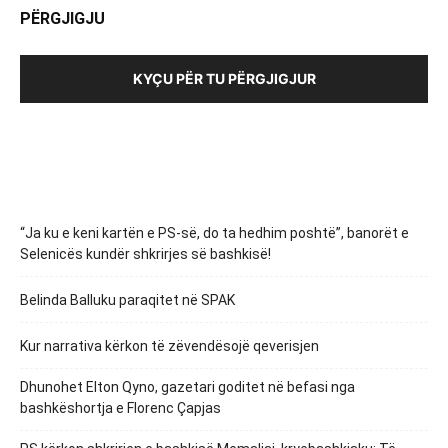
PËRGJIGJU
KYÇU PËR TU PËRGJIGJUR
“Ja ku e keni kartën e PS-së, do ta hedhim poshtë”, banorët e
Selenicës kundër shkrirjes së bashkisë!
Belinda Balluku paraqitet në SPAK
Kur narrativa kërkon të zëvendësojë qeverisjen
Dhunohet Elton Qyno, gazetari goditet në befasi nga
bashkëshortja e Florenc Çapjas