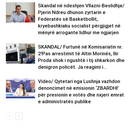
Skandal në ndeshjen Vllazni-Beslidhje/
Pjerin Ndreu dhunon zyrtarin e
Federatës së Basketbollit,
kryebashkiaku socialist përgjigjet në
mënyrë arrogante lidhur me ngjarjen
SKANDAL/ Furtunë në Komisariatin nr.
2!Pas arrestimit të Altin Morinës, Ilir
Proda shok i ngushtë i tij shkarkon dhe
denigron policët. Ja reagimi i...
Video/ Qytetari nga Lushnja vazhdon
denoncimet në emisionin ‘ZBARDHI’
për presionin e votës dhe nxjerr emrat
e administratës publike