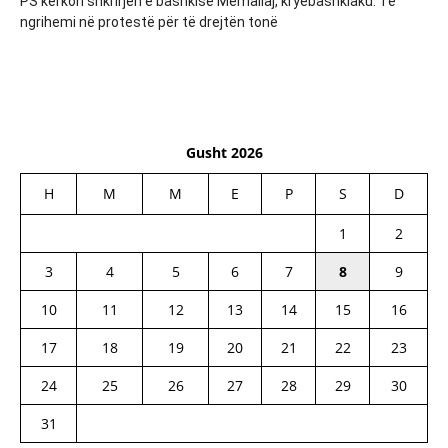
PS kërkon shkrirjen e bashkisë Memaliaj, kryebashkiaku: Të
ngrihemi në protestë për të drejtën tonë
Gusht 2026
H
M
M
E
P
S
D
1
2
3
4
5
6
7
8
9
10
11
12
13
14
15
16
17
18
19
20
21
22
23
24
25
26
27
28
29
30
31