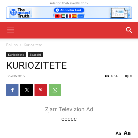
Ads for TheNakedTruth.tv
Ballina
Kuriozitete
Kuriozitete
Zbardhi
KURIOZITETE
25/08/2015
1656
0
Zjarr Televizion Ad
ccccc
Aa
Aa