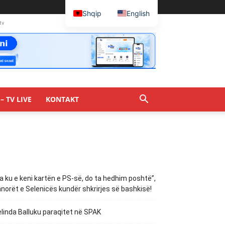
Shqip
English
tv
– TV LIVE
KONTAKT
a ku e keni kartën e PS-së, do ta hedhim poshtë”,
norët e Selenicës kundër shkrirjes së bashkisë!
linda Balluku paraqitet në SPAK