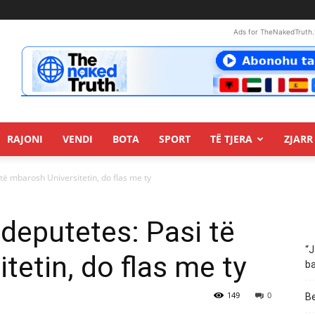
Ads for TheNakedTruth.
RAJONI
VENDI
BOTA
SPORT
TË TJERA
ZJARR 
 të mbarosh Universitetin, do flas me ty
 deputetes: Pasi të
“J
tetin, do flas me ty
ba
149
0
Be