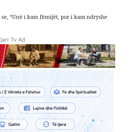
ë se, “Unë i kam fëmijët, por i kam ndryshe
jarr Tv Ad