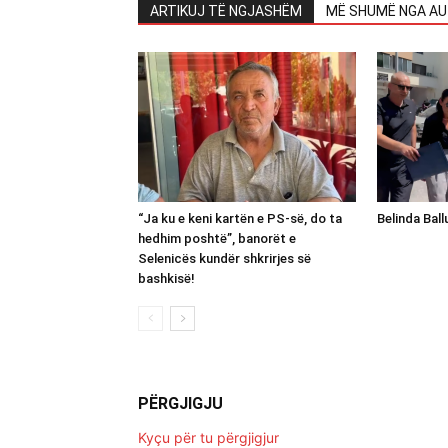
ARTIKUJ TË NGJASHËM
MË SHUMË NGA AU
“Ja ku e keni kartën e PS-së, do ta
Belinda Bal
hedhim poshtë”, banorët e
Selenicës kundër shkrirjes së
bashkisë!
PËRGJIGJU
Kyçu për tu përgjigjur