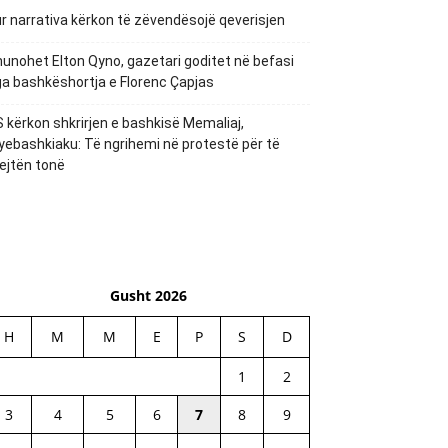
r narrativa kërkon të zëvendësojë qeverisjen
unohet Elton Qyno, gazetari goditet në befasi
a bashkëshortja e Florenc Çapjas
 kërkon shkrirjen e bashkisë Memaliaj,
yebashkiaku: Të ngrihemi në protestë për të
ejtën tonë
Gusht 2026
H
M
M
E
P
S
D
1
2
3
4
5
6
7
8
9