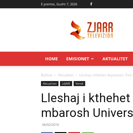
E premte, Gusht 7, 2026
Zjarr.tv
HOME
EMISIONET
AKTUALITET
Ballina
Aktualitet
Lleshaj i kthehet deputetes: Pasi
Aktualitet
LAJME
Vendi
Lleshaj i kthehet
mbarosh Universi
06/02/2019