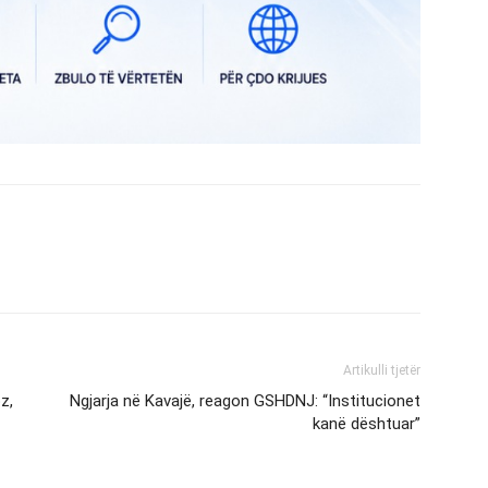
Artikulli tjetër
z,
Ngjarja në Kavajë, reagon GSHDNJ: “Institucionet
kanë dështuar”