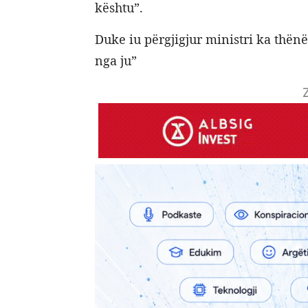
kështu”.
Duke iu përgjigjur ministri ka thën
nga ju”
Z