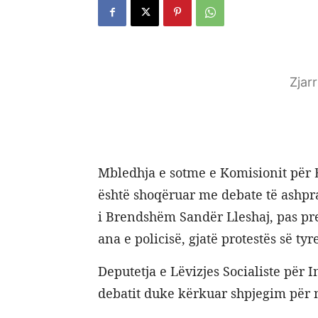
Zjar
Mbledhja e sotme e Komisionit për 
është shoqëruar me debate të ashpra,
i Brendshëm Sandër Lleshaj, pas p
ana e policisë, gjatë protestës së tyr
Deputetja e Lëvizjes Socialiste për
debatit duke kërkuar shpjegim për n