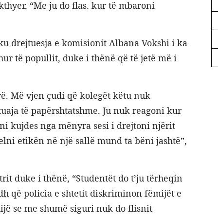
thyer, “Me ju do flas. kur të mbaroni
ku drejtuesja e komisionit Albana Vokshi i ka
ur të popullit, duke i thënë që të jetë më i
erë. Më vjen çudi që kolegët këtu nuk
uaja të papërshtatshme. Ju nuk reagoni kur
i kujdes nga mënyra sesi i drejtoni njërit
lni etikën në një sallë mund ta bëni jashtë”,
rit duke i thënë, “Studentët do t’ju tërheqin
dh që policia e shtetit diskriminon fëmijët e
jë se me shumë siguri nuk do flisnit