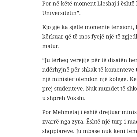
Por në këtë moment Lleshaj i është k
Universitetin”.
Kjo gjë ka sjellë momente tensioni, 
kërkuar që të mos fyejë një të zgjedh
matur.
“Ju tërheq vërejtje për të disatën h
ndërhyjnë për shkak të komenteve t
një ministër ofendon një kolege. Ken
prej studenteve. Nuk mundet të shke
u shpreh Vokshi.
Por Mehmetaj i është drejtuar minist
zvarrë nga zyra. Është një turp i ma
shqiptarëve. Ju mbase nuk keni fëmi