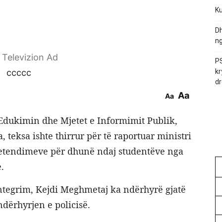
Ku
Dh
ng
r Televizion Ad
PS
ccccc
kr
dr
Aa
Aa
Edukimin dhe Mjetet e Informimit Publik,
 teksa ishte thirrur për të raportuar ministri
retendimeve për dhunë ndaj studentëve nga
e.
 Integrim, Kejdi Meghmetaj ka ndërhyrë gjatë
dërhyrjen e policisë.