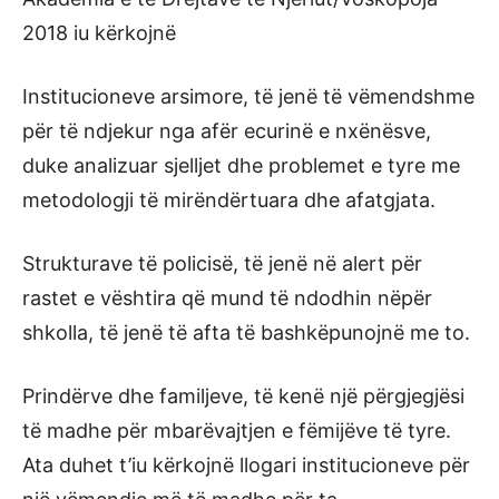
2018 iu kërkojnë
Institucioneve arsimore, të jenë të vëmendshme
për të ndjekur nga afër ecurinë e nxënësve,
duke analizuar sjelljet dhe problemet e tyre me
metodologji të mirëndërtuara dhe afatgjata.
Strukturave të policisë, të jenë në alert për
rastet e vështira që mund të ndodhin nëpër
shkolla, të jenë të afta të bashkëpunojnë me to.
Prindërve dhe familjeve, të kenë një përgjegjësi
të madhe për mbarëvajtjen e fëmijëve të tyre.
Ata duhet t’iu kërkojnë llogari institucioneve për