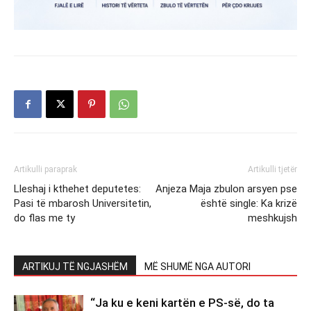
Artikulli paraprak
Artikulli tjetër
Lleshaj i kthehet deputetes:
Anjeza Maja zbulon arsyen pse
Pasi të mbarosh Universitetin,
është single: Ka krizë
do flas me ty
meshkujsh
ARTIKUJ TË NGJASHËM
MË SHUMË NGA AUTORI
“Ja ku e keni kartën e PS-së, do ta