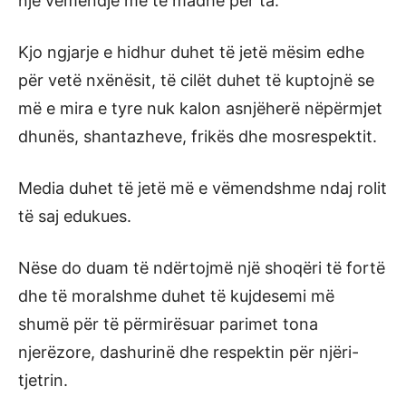
një vëmendje më të madhe për ta.
Kjo ngjarje e hidhur duhet të jetë mësim edhe
për vetë nxënësit, të cilët duhet të kuptojnë se
më e mira e tyre nuk kalon asnjëherë nëpërmjet
dhunës, shantazheve, frikës dhe mosrespektit.
Media duhet të jetë më e vëmendshme ndaj rolit
të saj edukues.
Nëse do duam të ndërtojmë një shoqëri të fortë
dhe të moralshme duhet të kujdesemi më
shumë për të përmirësuar parimet tona
njerëzore, dashurinë dhe respektin për njëri-
tjetrin.