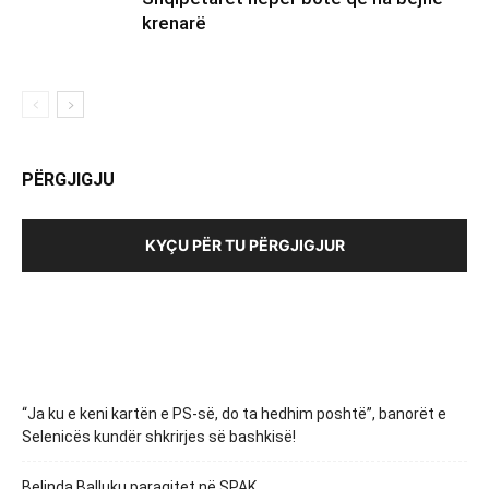
krenarë
PËRGJIGJU
KYÇU PËR TU PËRGJIGJUR
“Ja ku e keni kartën e PS-së, do ta hedhim poshtë”, banorët e
Selenicës kundër shkrirjes së bashkisë!
Belinda Balluku paraqitet në SPAK