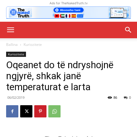
Ads for TheNakedTruth.tv
Ballina
Kuriozitete
Kuriozitete
Oqeanet do të ndryshojnë
ngjyrë, shkak janë
temperaturat e larta
06/02/2019
86
0