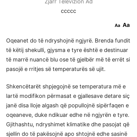
Zjarr Televizion Ad
ccccc
Aa
Aa
Oqeanet do të ndryshojnë ngjyrë. Brenda fundit
të këtij shekulli, gjysma e tyre është e destinuar
të marrë nuancë blu ose të gjelbër më të errët si
pasojë e rritjes së temperaturës së ujit.
Shkencëtarët shpjegojnë se temperatura më e
lartë modifikon përmasat e gjallesave detare siç
janë disa lloje algash që popullojnë sipërfaqen e
oqeaneve, duke ndikuar edhe në ngjyrën e tyre.
Gjithashtu, ndryshimet klimatike dhe pasojat që
sjellin do të pakësojnë apo shtojnë edhe sasinë