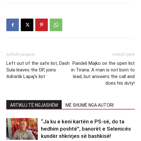
Artikulli paraprak
Artikulli tjetër
Left out of the safe list, Dash
Pandeli Majko on the open list
Sula leaves the DP, joins
in Tirana: A man is not born to
Adriatik Lapaj’s list
lead, but answers the call and
does his duty!
ARTIKUJ TË NGJASHËM
MË SHUMË NGA AUTORI
“Ja ku e keni kartën e PS-së, do ta
hedhim poshtë”, banorët e Selenicës
kundër shkrirjes së bashkisë!