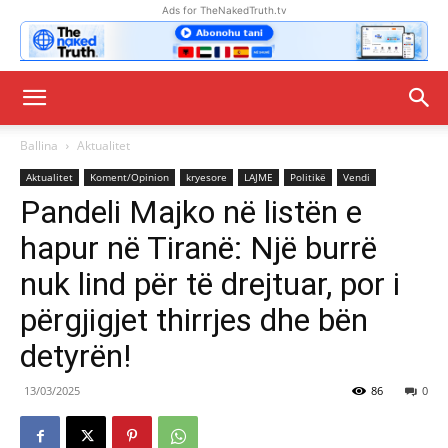
Ads for TheNakedTruth.tv
Ballina
Aktualitet
Aktualitet
Koment/Opinion
kryesore
LAJME
Politikë
Vendi
Pandeli Majko në listën e
hapur në Tiranë: Një burrë
nuk lind për të drejtuar, por i
përgjigjet thirrjes dhe bën
detyrën!
13/03/2025
86
0