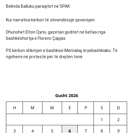
Belinda Balluku paraqitet në SPAK
Kur narrativa kërkon të zëvendësojë qeverisjen
Dhunohet Elton Qyno, gazetari goditet në befasi nga
bashkëshortja e Florenc Çapjas
PS kërkon shkrirjen e bashkisë Memaliaj, kryebashkiaku: Të
ngrihemi në protestë për të drejtën tonë
Gusht 2026
H
M
M
E
P
S
D
1
2
3
4
5
6
7
8
9