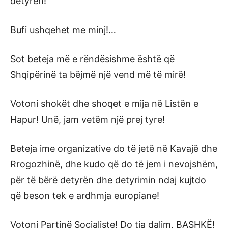
detyrën!
Bufi ushqehet me minj!…
Sot beteja më e rëndësishme është që
Shqipërinë ta bëjmë një vend më të mirë!
Votoni shokët dhe shoqet e mija në Listën e
Hapur! Unë, jam vetëm një prej tyre!
Beteja ime organizative do të jetë në Kavajë dhe
Rrogozhinë, dhe kudo që do të jem i nevojshëm,
për të bërë detyrën dhe detyrimin ndaj kujtdo
që beson tek e ardhmja europiane!
Votoni Partinë Socialiste! Do tja dalim, BASHKË!