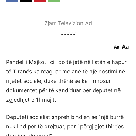
Zjarr Televizion Ad
ccccc
Aa
Aa
Pandeli i Majko, i cili do të jetë në listën e hapur
të Tiranës ka reaguar me anë të një postimi në
rrjetet sociale, duke thënë se ka firmosur
dokumentet për të kandiduar për deputet në
zgjedhjet e 11 majit.
Deputeti socialist shpreh bindjen se “një burrë
nuk lind për të drejtuar, por i përgjigjet thirrjes
dhe bën detyrën!”.