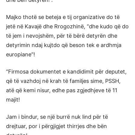
Majko thotë se beteja e tij organizative do të
jetë në Kavajë dhe Rrogozhinë, “dhe kudo që do
të jem i nevojshëm, për të bërë detyrën dhe
detyrimin ndaj kujtdo që beson tek e ardhmja
europiane”!
“Firmosa dokumentet e kandidimit për deputet,
që të vazhdoj në krah të familjes sime, PSSH,
atë që kemi nisur, edhe pas zgjedhjeve të 11
majit!
Jam i bindur, se një burrë nuk lind për të
drejtuar, por i përgjigjet thirrjes dhe bën