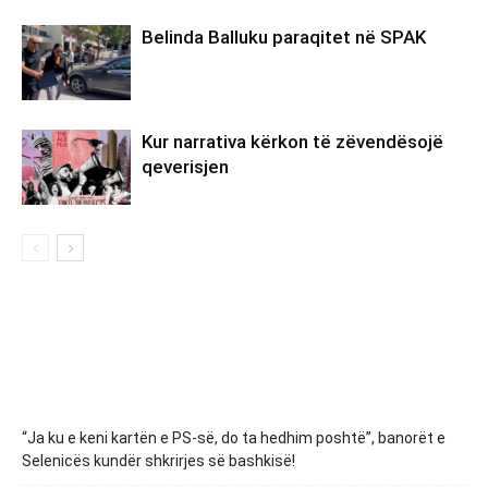
Belinda Balluku paraqitet në SPAK
Kur narrativa kërkon të zëvendësojë
qeverisjen
“Ja ku e keni kartën e PS-së, do ta hedhim poshtë”, banorët e
Selenicës kundër shkrirjes së bashkisë!