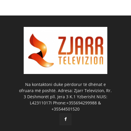
Na kontaktoni duke përdorur të dhënat e
ofruara më poshtë. Adresa: Zjarr Televizion, Rr.
3 Dëshmorët pll. Jera 3 K.1 Yzberisht NUIS:
L42311017I Phone:+355694299988 &
+35544501520