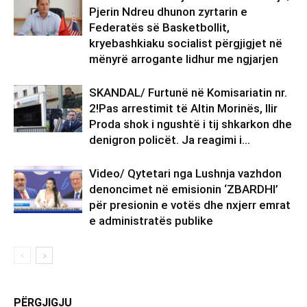
Pjerin Ndreu dhunon zyrtarin e
Federatës së Basketbollit,
kryebashkiaku socialist përgjigjet në
mënyrë arrogante lidhur me ngjarjen
SKANDAL/ Furtunë në Komisariatin nr.
2!Pas arrestimit të Altin Morinës, Ilir
Proda shok i ngushtë i tij shkarkon dhe
denigron policët. Ja reagimi i...
Video/ Qytetari nga Lushnja vazhdon
denoncimet në emisionin ‘ZBARDHI’
për presionin e votës dhe nxjerr emrat
e administratës publike
PËRGJIGJU