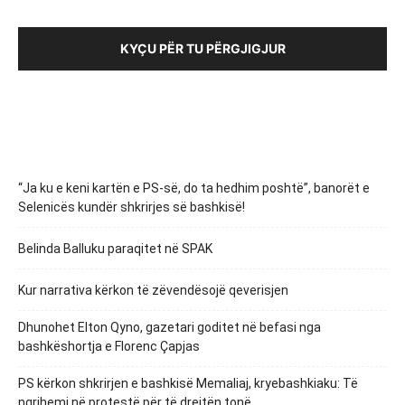
KYÇU PËR TU PËRGJIGJUR
“Ja ku e keni kartën e PS-së, do ta hedhim poshtë”, banorët e
Selenicës kundër shkrirjes së bashkisë!
Belinda Balluku paraqitet në SPAK
Kur narrativa kërkon të zëvendësojë qeverisjen
Dhunohet Elton Qyno, gazetari goditet në befasi nga
bashkëshortja e Florenc Çapjas
PS kërkon shkrirjen e bashkisë Memaliaj, kryebashkiaku: Të
ngrihemi në protestë për të drejtën tonë