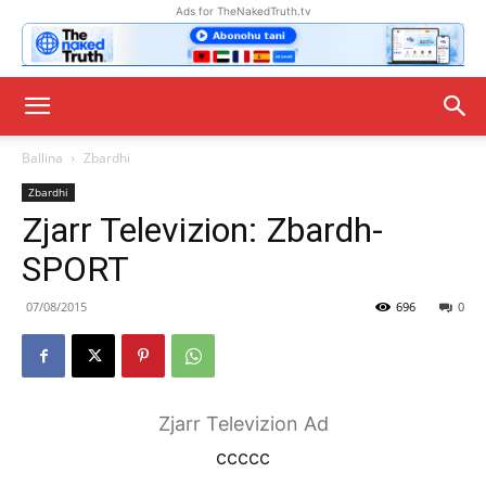
Ads for TheNakedTruth.tv
Ballina
Zbardhi
Zbardhi
Zjarr Televizion: Zbardh-
SPORT
07/08/2015
696
0
Zjarr Televizion Ad
ccccc