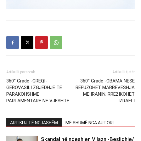
Artikulli paraprak
Artikulli tjetër
360° Grade -GREQI-
360° Grade -OBAMA NESE
GEROVASILI ZGJEDHJE TE
REFUZOHET MARREVESHJA
PARAKOHSHME
ME IRANIN, RREZIKOHET
PARLAMENTARE NE VJESHTE
IZRAELI
ARTIKUJ TË NGJASHËM
MË SHUMË NGA AUTORI
Skandal në ndeshjen Vllazni-Beslidhje/