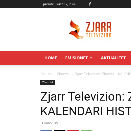
E premte, Gusht 7, 2026
Zjarr.tv
HOME
EMISIONET
AKTUALITET
Ballina
Zbardhi
Zjarr Televizion: Zbardhi – KALEN
Zbardhi
Zjarr Televizion:
KALENDARI HIS
11/08/2015