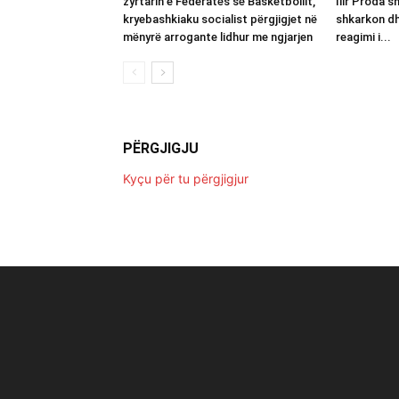
zyrtarin e Federatës së Basketbollit,
Ilir Proda sh
kryebashkiaku socialist përgjigjet në
shkarkon dh
mënyrë arrogante lidhur me ngjarjen
reagimi i...
PËRGJIGJU
Kyçu për tu përgjigjur