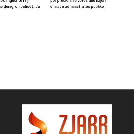
ok i ngushtë i tij
për presionin e votës dhe nxjerr
e denigron policët. Ja
emrat e administratës publike