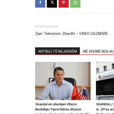
Artikulli paraprak
Zjarr Televizion: Zbardhi – VIDEO GAZMORE
ARTIKUJ TË NGJASHËM
MË SHUMË NGA AU
Skandal në ndeshjen Vllazni-
SKANDAL/ F
Beslidhje/ Pjerin Ndreu dhunon
nr. 2!Pas ar