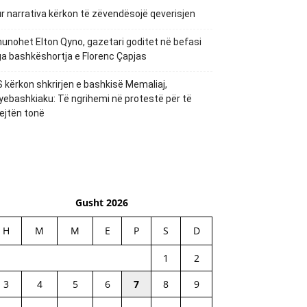
r narrativa kërkon të zëvendësojë qeverisjen
unohet Elton Qyno, gazetari goditet në befasi
a bashkëshortja e Florenc Çapjas
 kërkon shkrirjen e bashkisë Memaliaj,
yebashkiaku: Të ngrihemi në protestë për të
ejtën tonë
Gusht 2026
H
M
M
E
P
S
D
1
2
3
4
5
6
7
8
9