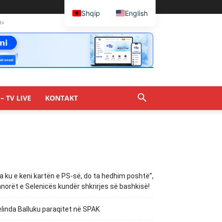
Shqip
English
tv
– TV LIVE
KONTAKT
a ku e keni kartën e PS-së, do ta hedhim poshtë”,
norët e Selenicës kundër shkrirjes së bashkisë!
linda Balluku paraqitet në SPAK