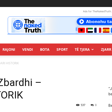
Ads for TheNakedTruth.
RAJONI
VENDI
BOTA
SPORT
TË TJERA
ZJARR 
DARI HISTORIK
 Zbardhi –
“J
TORIK
ba
537
0
Be