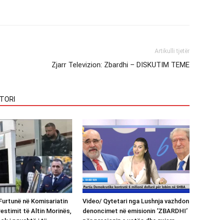
Artikulli tjetër
Zjarr Televizion: Zbardhi – DISKUTIM TEME
TORI
urtunë në Komisariatin
Video/ Qytetari nga Lushnja vazhdon
restimit të Altin Morinës,
denoncimet në emisionin ‘ZBARDHI’