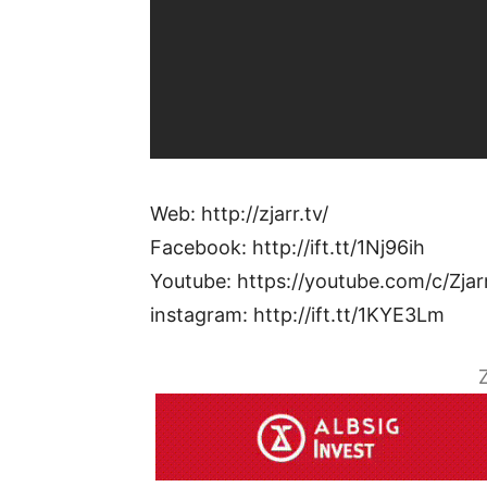
Web: http://zjarr.tv/
Facebook: http://ift.tt/1Nj96ih
Youtube: https://youtube.com/c/Zjar
instagram: http://ift.tt/1KYE3Lm
Z