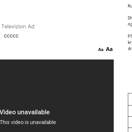
Ku
Dh
ng
r Televizion Ad
ccccc
PS
kr
Aa
dr
Aa