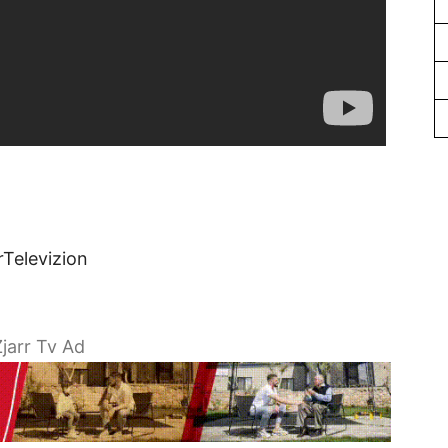
rTelevizion
jarr Tv Ad