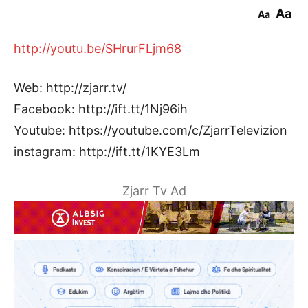
Aa
Aa
http://youtu.be/SHrurFLjm68
Web: http://zjarr.tv/
Facebook: http://ift.tt/1Nj96ih
Youtube: https://youtube.com/c/ZjarrTelevizion
instagram: http://ift.tt/1KYE3Lm
Zjarr Tv Ad