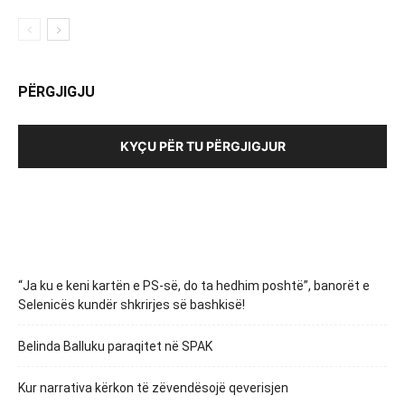
PËRGJIGJU
KYÇU PËR TU PËRGJIGJUR
“Ja ku e keni kartën e PS-së, do ta hedhim poshtë”, banorët e
Selenicës kundër shkrirjes së bashkisë!
Belinda Balluku paraqitet në SPAK
Kur narrativa kërkon të zëvendësojë qeverisjen