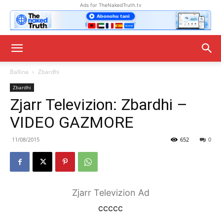
Ads for TheNakedTruth.tv
Ballina
Zbardhi
Zbardhi
Zjarr Televizion: Zbardhi –
VIDEO GAZMORE
11/08/2015
652
0
Zjarr Televizion Ad
ccccc