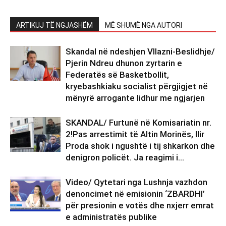
ARTIKUJ TË NGJASHËM
MË SHUMË NGA AUTORI
Skandal në ndeshjen Vllazni-Beslidhje/
Pjerin Ndreu dhunon zyrtarin e
Federatës së Basketbollit,
kryebashkiaku socialist përgjigjet në
mënyrë arrogante lidhur me ngjarjen
SKANDAL/ Furtunë në Komisariatin nr.
2!Pas arrestimit të Altin Morinës, Ilir
Proda shok i ngushtë i tij shkarkon dhe
denigron policët. Ja reagimi i...
Video/ Qytetari nga Lushnja vazhdon
denoncimet në emisionin ‘ZBARDHI’
për presionin e votës dhe nxjerr emrat
e administratës publike