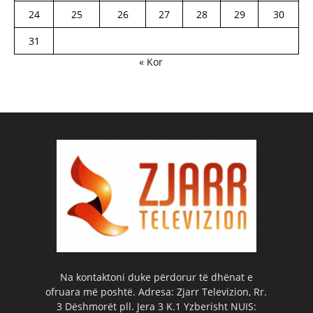
24
25
26
27
28
29
30
31
« Kor
Na kontaktoni duke përdorur të dhënat e
ofruara më poshtë. Adresa: Zjarr Televizion, Rr.
3 Dëshmorët pll. Jera 3 K.1 Yzberisht NUIS: