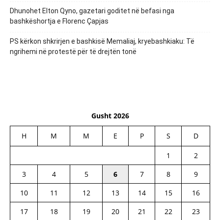
Dhunohet Elton Qyno, gazetari goditet në befasi nga
bashkëshortja e Florenc Çapjas
PS kërkon shkrirjen e bashkisë Memaliaj, kryebashkiaku: Të
ngrihemi në protestë për të drejtën tonë
Gusht 2026
H
M
M
E
P
S
D
1
2
3
4
5
6
7
8
9
10
11
12
13
14
15
16
17
18
19
20
21
22
23