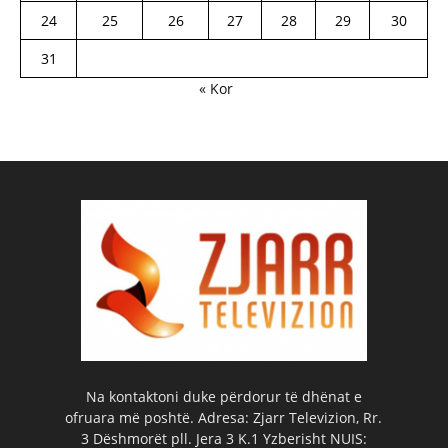
24
25
26
27
28
29
30
31
« Kor
Na kontaktoni duke përdorur të dhënat e
ofruara më poshtë. Adresa: Zjarr Televizion, Rr.
3 Dëshmorët pll. Jera 3 K.1 Yzberisht NUIS: