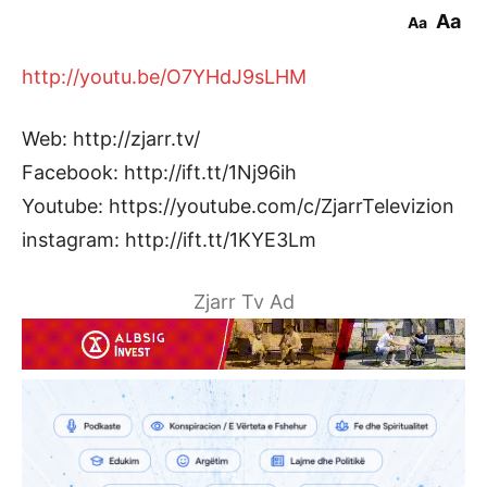
Aa
Aa
http://youtu.be/O7YHdJ9sLHM
Web: http://zjarr.tv/
Facebook: http://ift.tt/1Nj96ih
Youtube: https://youtube.com/c/ZjarrTelevizion
instagram: http://ift.tt/1KYE3Lm
Zjarr Tv Ad