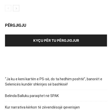
PËRGJIGJU
KYÇU PËR TU PËRGJIGJUR
“Ja ku e keni kartën e PS-së, do ta hedhim poshtë”, banorët e
Selenicës kundër shkrirjes së bashkisë!
Belinda Balluku paraqitet në SPAK
Kur narrativa kërkon të zëvendësojë qeverisjen