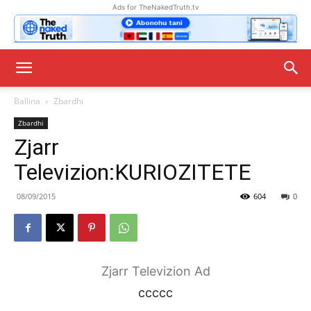
Ads for TheNakedTruth.tv
Ballina
Zbardhi
Zbardhi
Zjarr
Televizion:KURIOZITETE
08/09/2015
604
0
Zjarr Televizion Ad
ccccc