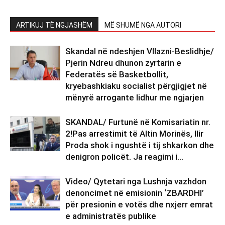
ARTIKUJ TË NGJASHËM
MË SHUMË NGA AUTORI
Skandal në ndeshjen Vllazni-Beslidhje/
Pjerin Ndreu dhunon zyrtarin e
Federatës së Basketbollit,
kryebashkiaku socialist përgjigjet në
mënyrë arrogante lidhur me ngjarjen
SKANDAL/ Furtunë në Komisariatin nr.
2!Pas arrestimit të Altin Morinës, Ilir
Proda shok i ngushtë i tij shkarkon dhe
denigron policët. Ja reagimi i...
Video/ Qytetari nga Lushnja vazhdon
denoncimet në emisionin ‘ZBARDHI’
për presionin e votës dhe nxjerr emrat
e administratës publike