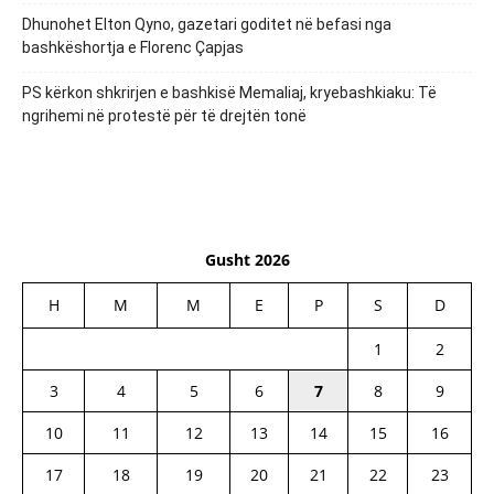
Dhunohet Elton Qyno, gazetari goditet në befasi nga
bashkëshortja e Florenc Çapjas
PS kërkon shkrirjen e bashkisë Memaliaj, kryebashkiaku: Të
ngrihemi në protestë për të drejtën tonë
Gusht 2026
H
M
M
E
P
S
D
1
2
3
4
5
6
7
8
9
10
11
12
13
14
15
16
17
18
19
20
21
22
23