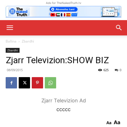
Ads for TheNakedTruth.tv
Ballina
Zbardhi
Zbardhi
Zjarr Televizion:SHOW BIZ
08/09/2015
625
0
Zjarr Televizion Ad
ccccc
Aa
Aa