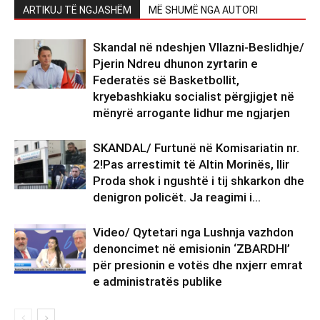
ARTIKUJ TË NGJASHËM
MË SHUMË NGA AUTORI
Skandal në ndeshjen Vllazni-Beslidhje/
Pjerin Ndreu dhunon zyrtarin e
Federatës së Basketbollit,
kryebashkiaku socialist përgjigjet në
mënyrë arrogante lidhur me ngjarjen
SKANDAL/ Furtunë në Komisariatin nr.
2!Pas arrestimit të Altin Morinës, Ilir
Proda shok i ngushtë i tij shkarkon dhe
denigron policët. Ja reagimi i...
Video/ Qytetari nga Lushnja vazhdon
denoncimet në emisionin ‘ZBARDHI’
për presionin e votës dhe nxjerr emrat
e administratës publike