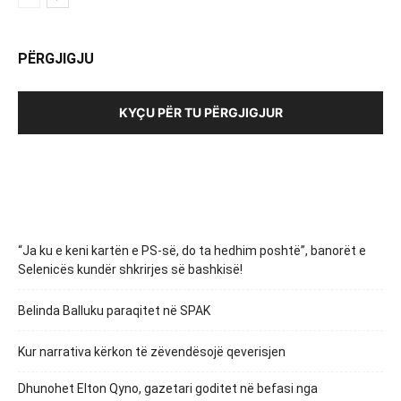
PËRGJIGJU
KYÇU PËR TU PËRGJIGJUR
“Ja ku e keni kartën e PS-së, do ta hedhim poshtë”, banorët e
Selenicës kundër shkrirjes së bashkisë!
Belinda Balluku paraqitet në SPAK
Kur narrativa kërkon të zëvendësojë qeverisjen
Dhunohet Elton Qyno, gazetari goditet në befasi nga