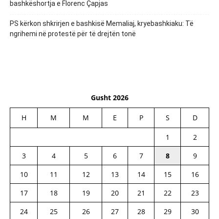
bashkëshortja e Florenc Çapjas
PS kërkon shkrirjen e bashkisë Memaliaj, kryebashkiaku: Të
ngrihemi në protestë për të drejtën tonë
Gusht 2026
H
M
M
E
P
S
D
1
2
3
4
5
6
7
8
9
10
11
12
13
14
15
16
17
18
19
20
21
22
23
24
25
26
27
28
29
30