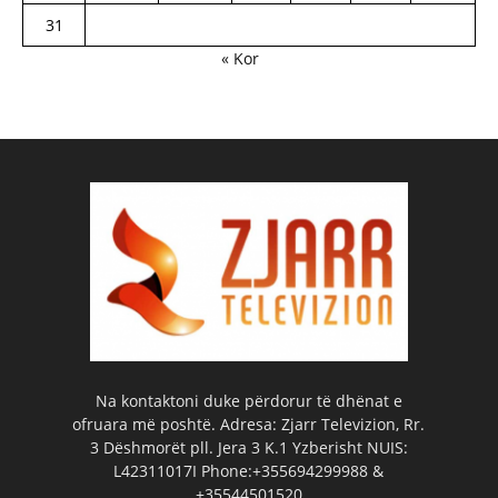
31
« Kor
Na kontaktoni duke përdorur të dhënat e
ofruara më poshtë. Adresa: Zjarr Televizion, Rr.
3 Dëshmorët pll. Jera 3 K.1 Yzberisht NUIS:
L42311017I Phone:+355694299988 &
+35544501520