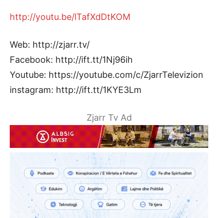
http://youtu.be/lTafXdDtKOM
Web: http://zjarr.tv/
Facebook: http://ift.tt/1Nj96ih
Youtube: https://youtube.com/c/ZjarrTelevizion
instagram: http://ift.tt/1KYE3Lm
Zjarr Tv Ad