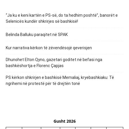
“Ja ku e keni kartën e PS-së, do ta hedhim poshtë”, banorët e
Selenicës kundër shkrirjes së bashkisë!
Belinda Balluku paraqitet në SPAK
Kur narrativa kërkon të zëvendësojë qeverisjen
Dhunohet Elton Qyno, gazetari goditet në befasi nga
bashkëshortja e Florenc Çapjas
PS kërkon shkrirjen e bashkisë Memaliaj, kryebashkiaku: Të
ngrihemi në protestë për të drejtën tonë
Gusht 2026