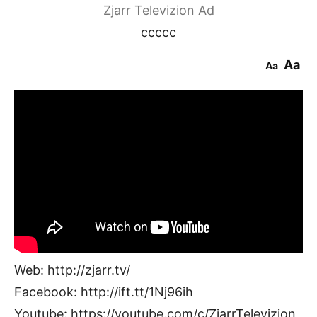
Zjarr Televizion Ad
ccccc
Aa
Aa
Web: http://zjarr.tv/
Facebook: http://ift.tt/1Nj96ih
Youtube: https://youtube.com/c/ZjarrTelevizion