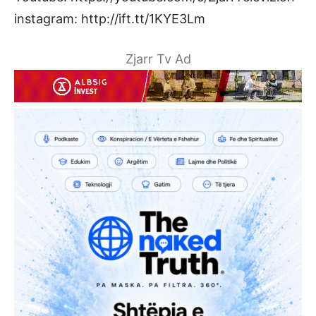
instagram: http://ift.tt/1KYE3Lm
Zjarr Tv Ad