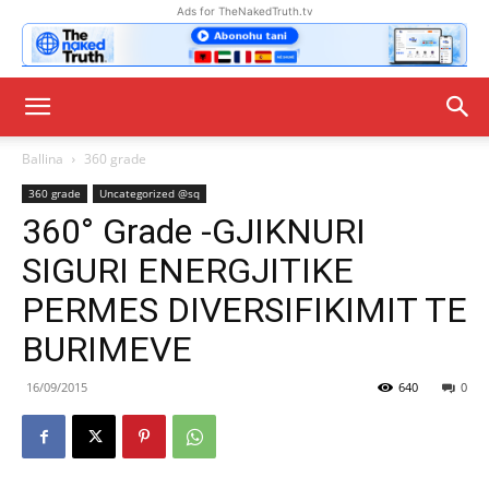
Ads for TheNakedTruth.tv
Ballina
360 grade
360 grade
Uncategorized @sq
360° Grade -GJIKNURI
SIGURI ENERGJITIKE
PERMES DIVERSIFIKIMIT TE
BURIMEVE
16/09/2015
640
0