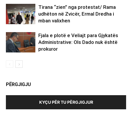
Tirana “zien” nga protestat/ Rama
udhëton në Zvicër, Ermal Dredha i
mban valixhen
Fjala e plotë e Veliajt para Gjykatës
Administrative: Ols Dado nuk është
prokuror
PËRGJIGJU
KYÇU PËR TU PËRGJIGJUR