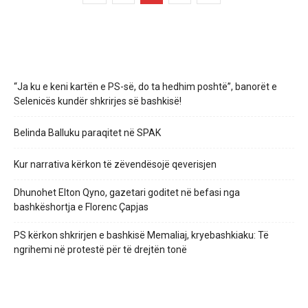
“Ja ku e keni kartën e PS-së, do ta hedhim poshtë”, banorët e
Selenicës kundër shkrirjes së bashkisë!
Belinda Balluku paraqitet në SPAK
Kur narrativa kërkon të zëvendësojë qeverisjen
Dhunohet Elton Qyno, gazetari goditet në befasi nga
bashkëshortja e Florenc Çapjas
PS kërkon shkrirjen e bashkisë Memaliaj, kryebashkiaku: Të
ngrihemi në protestë për të drejtën tonë