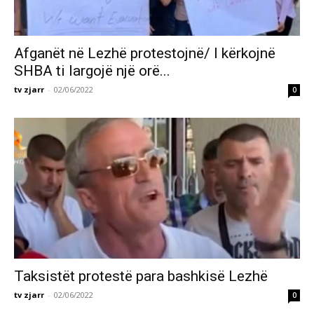
Afganët në Lezhë protestojnë/ I kërkojnë
SHBA ti largojë një orë...
tv zjarr
-
02/06/2022
0
Taksistët protestë para bashkisë Lezhë
tv zjarr
-
02/06/2022
0