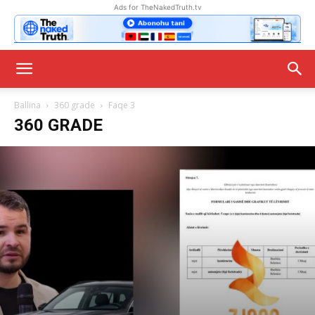
Ads for TheNakedTruth.tv
Ballina
360 grade
Faqe 3
360 GRADE