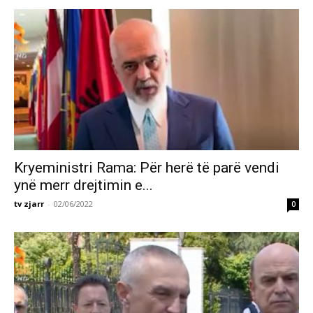
Kryeministri Rama: Për herë të parë vendi
ynë merr drejtimin e...
tv zjarr
-
02/06/2022
0