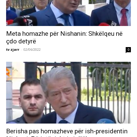
Meta homazhe për Nishanin: Shkëlqeu në
çdo detyrë
tv zjarr
-
02/06/2022
0
Berisha pas homazheve për ish-presidentin