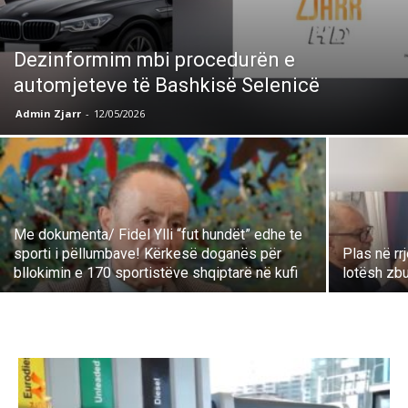
Dezinformim mbi procedurën e
automjeteve të Bashkisë Selenicë
Admin Zjarr
-
12/05/2026
Me dokumenta/ Fidel Ylli “fut hundët” edhe te
sporti i pëllumbave! Kërkesë doganës për
Plas në rr
bllokimin e 170 sportistëve shqiptarë në kufi
lotësh zbu