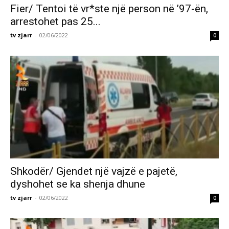
Fier/ Tentoi të vr*ste një person në ’97-ën,
arrestohet pas 25...
tv zjarr
-
02/06/2022
0
Shkodër/ Gjendet një vajzë e pajetë,
dyshohet se ka shenja dhune
tv zjarr
-
02/06/2022
0