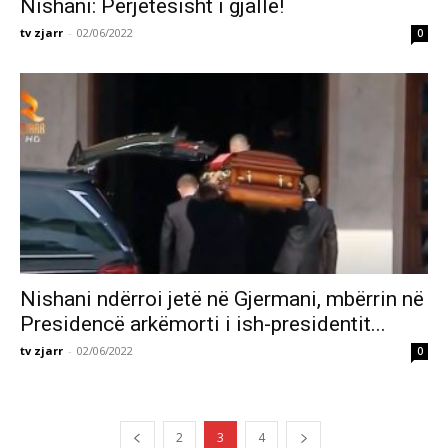
Nishani: Përjetësisht i gjallë!
tv zjarr
-
02/06/2022
0
Nishani ndërroi jetë në Gjermani, mbërrin në
Presidencë arkëmorti i ish-presidentit...
tv zjarr
-
02/06/2022
0
2
3
4