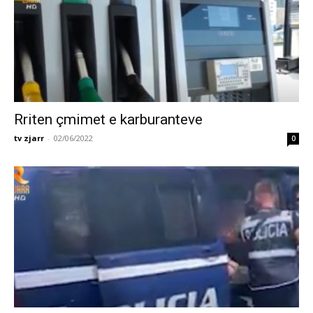
Rriten çmimet e karburanteve
tv zjarr
-
02/06/2022
0