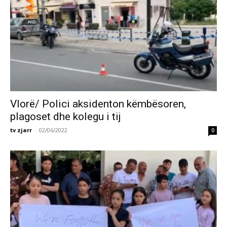
Vlorë/ Polici aksidenton këmbësoren,
plagoset dhe kolegu i tij
tv zjarr
-
02/06/2022
0