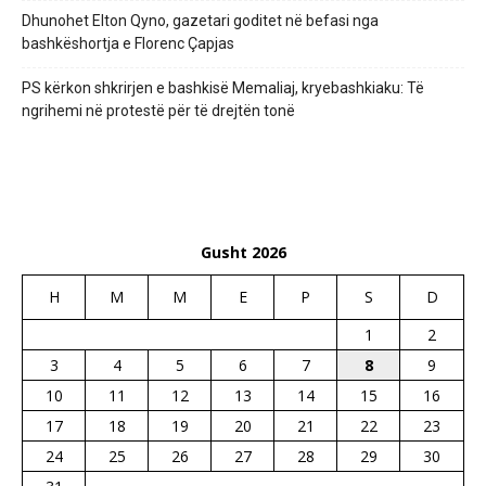
Dhunohet Elton Qyno, gazetari goditet në befasi nga
bashkëshortja e Florenc Çapjas
PS kërkon shkrirjen e bashkisë Memaliaj, kryebashkiaku: Të
ngrihemi në protestë për të drejtën tonë
Gusht 2026
H
M
M
E
P
S
D
1
2
3
4
5
6
7
8
9
10
11
12
13
14
15
16
17
18
19
20
21
22
23
24
25
26
27
28
29
30