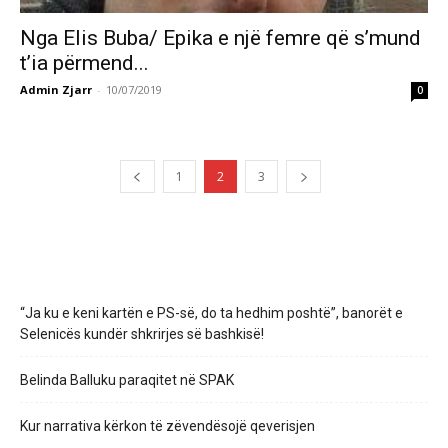
Nga Elis Buba/ Epika e një femre që s’mund
t’ia përmend...
Admin Zjarr
-
10/07/2019
0
1
2
3
“Ja ku e keni kartën e PS-së, do ta hedhim poshtë”, banorët e
Selenicës kundër shkrirjes së bashkisë!
Belinda Balluku paraqitet në SPAK
Kur narrativa kërkon të zëvendësojë qeverisjen