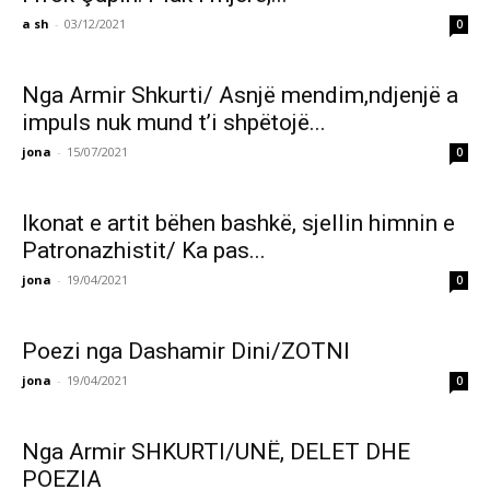
a sh
-
03/12/2021
0
Nga Armir Shkurti/ Asnjë mendim,ndjenjë a
impuls nuk mund t’i shpëtojë...
jona
-
15/07/2021
0
Ikonat e artit bëhen bashkë, sjellin himnin e
Patronazhistit/ Ka pas...
jona
-
19/04/2021
0
Poezi nga Dashamir Dini/ZOTNI
jona
-
19/04/2021
0
Nga Armir SHKURTI/UNË, DELET DHE
POEZIA