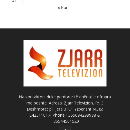
31
« Kor
Na kontaktoni duke përdorur të dhënat e ofruara
më poshtë. Adresa: Zjarr Televizion, Rr. 3
Dëshmorët pll. Jera 3 K.1 Yzberisht NUIS:
L42311017I Phone:+355694299988 &
+35544501520