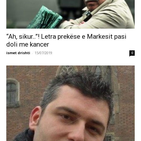
“Ah, sikur..”! Letra prekëse e Markesit pasi
doli me kancer
ismet drishti
-
15/07/2019
0