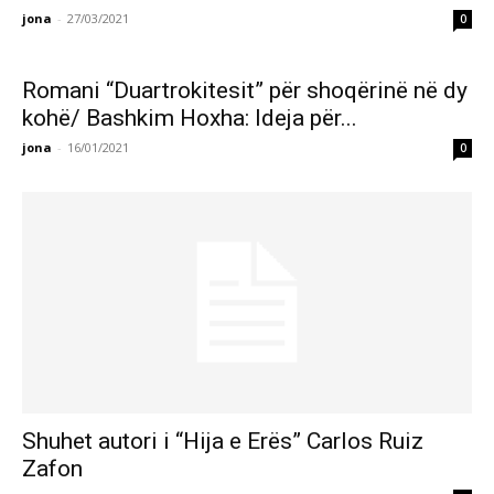
jona
-
27/03/2021
0
Romani “Duartrokitesit” për shoqërinë në dy
kohë/ Bashkim Hoxha: Ideja për...
jona
-
16/01/2021
0
Shuhet autori i “Hija e Erës” Carlos Ruiz
Zafon