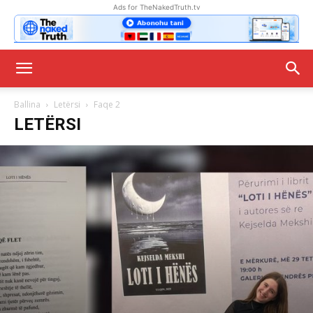
Ads for TheNakedTruth.tv
Ballina
Letërsi
Faqe 2
LETËRSI