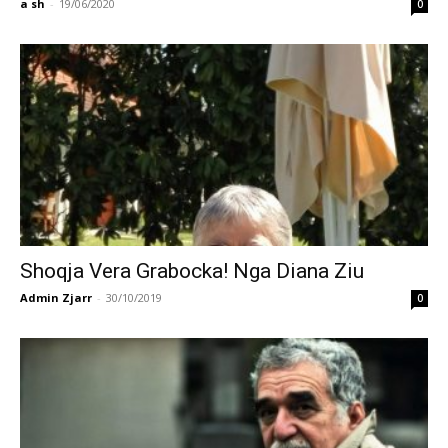
a sh
-
19/06/2020
0
Shoqja Vera Grabocka! Nga Diana Ziu
Admin Zjarr
-
30/10/2019
0