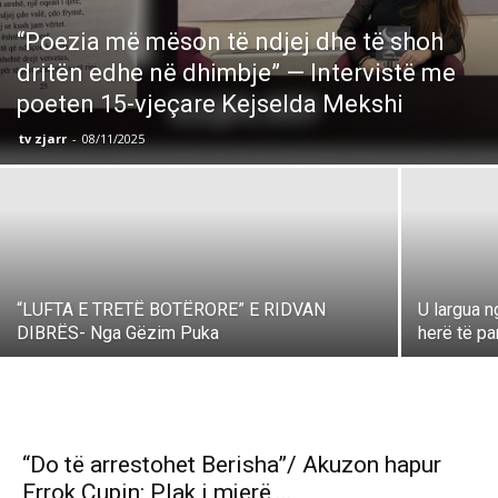
“Poezia më mëson të ndjej dhe të shoh
dritën edhe në dhimbje” — Intervistë me
poeten 15-vjeçare Kejselda Mekshi
tv zjarr
-
08/11/2025
“LUFTA E TRETË BOTËRORE” E RIDVAN
U largua n
DIBRËS- Nga Gëzim Puka
herë të pa
“Do të arrestohet Berisha”/ Akuzon hapur
Frrok Çupin: Plak i mjerë,...