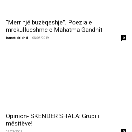
“Merr një buzëqeshje”. Poezia e
mrekullueshme e Mahatma Gandhit
ismet drishti
-
08/03/2019
0
Opinion- SKENDER SHALA: Grupi i
mësitëve!
02/02/2019
0