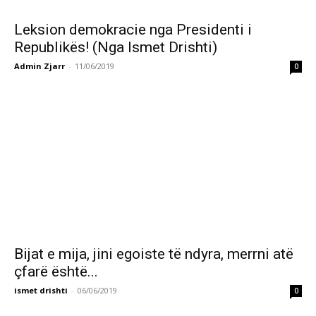
Leksion demokracie nga Presidenti i
Republikës! (Nga Ismet Drishti)
Admin Zjarr
-
11/06/2019
0
Bijat e mija, jini egoiste të ndyra, merrni atë
çfarë është...
ismet drishti
-
06/06/2019
0