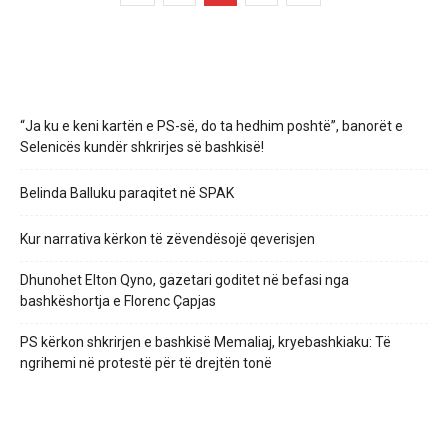
“Ja ku e keni kartën e PS-së, do ta hedhim poshtë”, banorët e
Selenicës kundër shkrirjes së bashkisë!
Belinda Balluku paraqitet në SPAK
Kur narrativa kërkon të zëvendësojë qeverisjen
Dhunohet Elton Qyno, gazetari goditet në befasi nga
bashkëshortja e Florenc Çapjas
PS kërkon shkrirjen e bashkisë Memaliaj, kryebashkiaku: Të
ngrihemi në protestë për të drejtën tonë