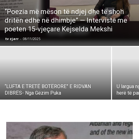
“Poezia më mëson të ndjej dhe të shoh
dritën edhe në dhimbje” — Intervistë me
poeten 15-vjeçare Kejselda Mekshi
tv zjarr
-
08/11/2025
“LUFTA E TRETË BOTËRORE” E RIDVAN
U largua n
DIBRËS- Nga Gëzim Puka
herë të pa