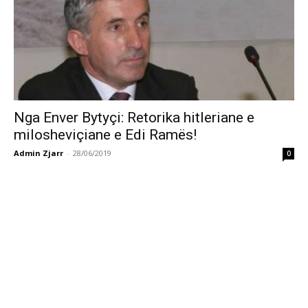
Nga Enver Bytyçi: Retorika hitleriane e
milosheviçiane e Edi Ramës!
Admin Zjarr
-
28/06/2019
0