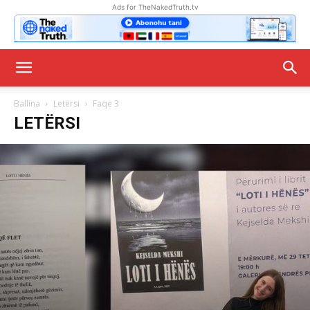
Ads for TheNakedTruth.tv
Ballina
Letërsi
Faqe 3
LETËRSI