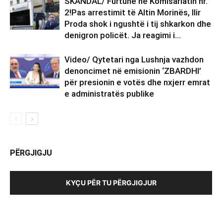
SKANDAL/ Furtunë në Komisariatin nr.
2!Pas arrestimit të Altin Morinës, Ilir
Proda shok i ngushtë i tij shkarkon dhe
denigron policët. Ja reagimi i...
Video/ Qytetari nga Lushnja vazhdon
denoncimet në emisionin ‘ZBARDHI’
për presionin e votës dhe nxjerr emrat
e administratës publike
PËRGJIGJU
KYÇU PËR TU PËRGJIGJUR