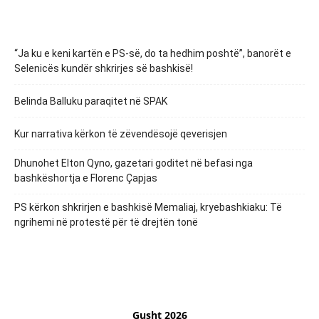
“Ja ku e keni kartën e PS-së, do ta hedhim poshtë”, banorët e
Selenicës kundër shkrirjes së bashkisë!
Belinda Balluku paraqitet në SPAK
Kur narrativa kërkon të zëvendësojë qeverisjen
Dhunohet Elton Qyno, gazetari goditet në befasi nga
bashkëshortja e Florenc Çapjas
PS kërkon shkrirjen e bashkisë Memaliaj, kryebashkiaku: Të
ngrihemi në protestë për të drejtën tonë
Gusht 2026