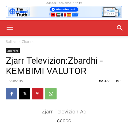
Ads for TheNakedTruth.tv
Ballina
Zbardhi
Zbardhi
Zjarr Televizion:Zbardhi -
KEMBIMI VALUTOR
15/08/2015
472
0
Zjarr Televizion Ad
ccccc