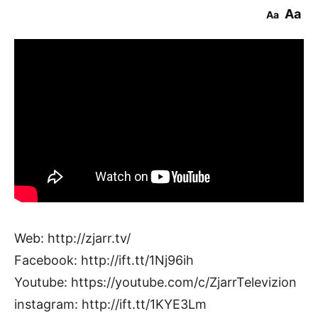
Aa
Aa
Web: http://zjarr.tv/
Facebook: http://ift.tt/1Nj96ih
Youtube: https://youtube.com/c/ZjarrTelevizion
instagram: http://ift.tt/1KYE3Lm