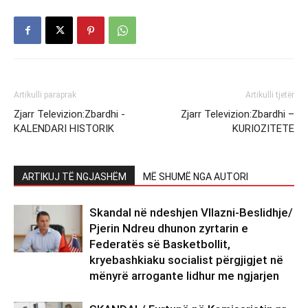
Artikulli paraprak
Artikulli tjetër
Zjarr Televizion:Zbardhi -
Zjarr Televizion:Zbardhi –
KALENDARI HISTORIK
KURIOZITETE
ARTIKUJ TË NGJASHËM
MË SHUMË NGA AUTORI
Skandal në ndeshjen Vllazni-Beslidhje/
Pjerin Ndreu dhunon zyrtarin e
Federatës së Basketbollit,
kryebashkiaku socialist përgjigjet në
mënyrë arrogante lidhur me ngjarjen