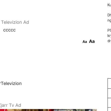
Ku
Dh
ng
r Televizion Ad
ccccc
PS
kr
Aa
dr
Aa
rTelevizion
jarr Tv Ad