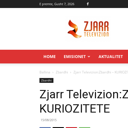
E premte, Gusht 7, 2026
Zjarr.tv
HOME
EMISIONET
AKTUALITET
Ballina
Zbardhi
Zjarr Televizion:Zbardhi – KURIOZ
Zbardhi
Zjarr Televizion:
KURIOZITETE
15/08/2015