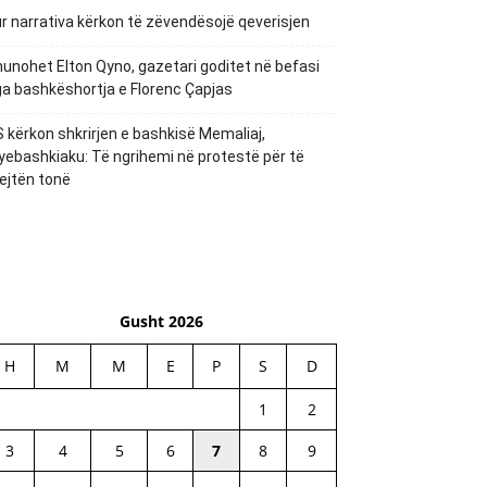
r narrativa kërkon të zëvendësojë qeverisjen
unohet Elton Qyno, gazetari goditet në befasi
a bashkëshortja e Florenc Çapjas
 kërkon shkrirjen e bashkisë Memaliaj,
yebashkiaku: Të ngrihemi në protestë për të
ejtën tonë
Gusht 2026
H
M
M
E
P
S
D
1
2
3
4
5
6
7
8
9