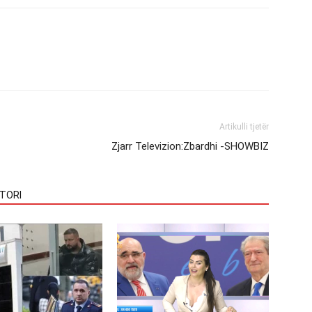
Artikulli tjetër
Zjarr Televizion:Zbardhi -SHOWBIZ
TORI