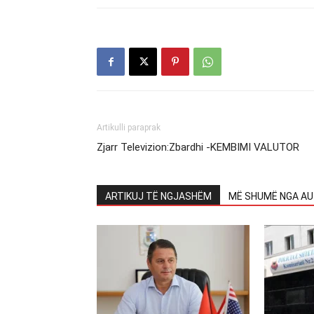
Artikulli paraprak
Zjarr Televizion:Zbardhi -KEMBIMI VALUTOR
ARTIKUJ TË NGJASHËM
MË SHUMË NGA AU