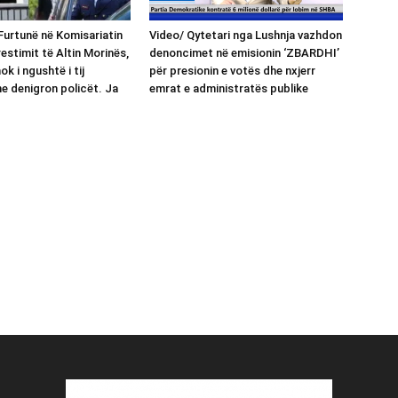
urtunë në Komisariatin
Video/ Qytetari nga Lushnja vazhdon
restimit të Altin Morinës,
denoncimet në emisionin ‘ZBARDHI’
ok i ngushtë i tij
për presionin e votës dhe nxjerr
e denigron policët. Ja
emrat e administratës publike