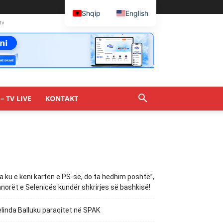
Shqip
English
tv
– TV LIVE
KONTAKT
a ku e keni kartën e PS-së, do ta hedhim poshtë”,
norët e Selenicës kundër shkrirjes së bashkisë!
linda Balluku paraqitet në SPAK