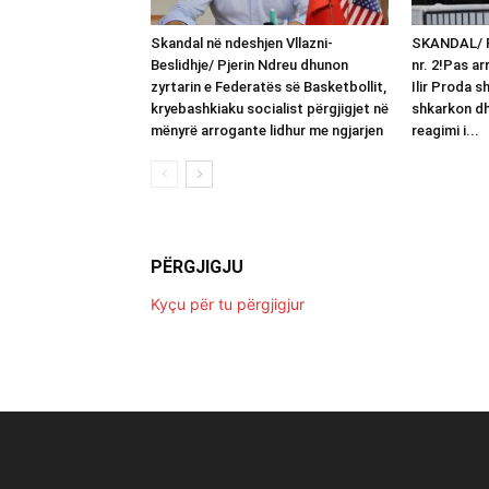
Skandal në ndeshjen Vllazni-
SKANDAL/ F
Beslidhje/ Pjerin Ndreu dhunon
nr. 2!Pas ar
zyrtarin e Federatës së Basketbollit,
Ilir Proda sh
kryebashkiaku socialist përgjigjet në
shkarkon dh
mënyrë arrogante lidhur me ngjarjen
reagimi i...
PËRGJIGJU
Kyçu për tu përgjigjur