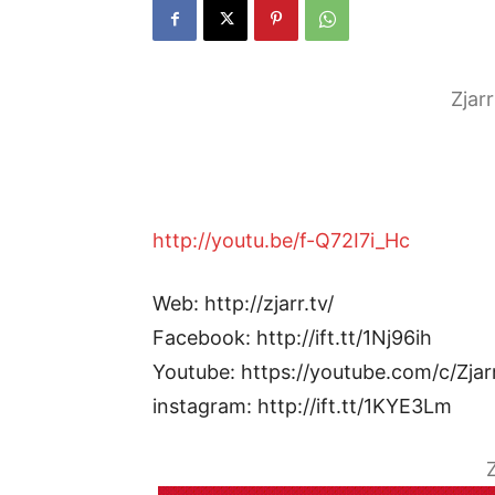
Zjar
http://youtu.be/f-Q72I7i_Hc
Web: http://zjarr.tv/
Facebook: http://ift.tt/1Nj96ih
Youtube: https://youtube.com/c/Zjar
instagram: http://ift.tt/1KYE3Lm
Z