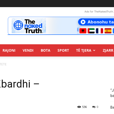
Ads for TheNakedTruth.
RAJONI
VENDI
BOTA
SPORT
TË TJERA
ZJARR 
ITETE
Zbardhi –
“J
ba
536
0
Be